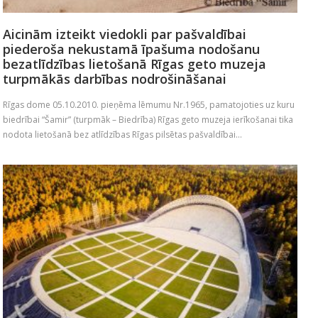
Aicinām izteikt viedokli par pašvaldībai
piederoša nekustamā īpašuma nodošanu
bezatlīdzības lietošanā Rīgas geto muzeja
turpmākās darbības nodrošināšanai
Rīgas dome 05.10.2010. pieņēma lēmumu Nr.1965, pamatojoties uz kuru
biedrībai “Šamir” (turpmāk – Biedrība) Rīgas geto muzeja ierīkošanai tika
nodota lietošanā bez atlīdzības Rīgas pilsētas pašvaldībai...