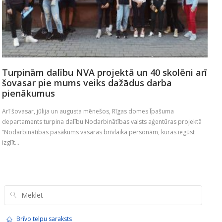
Turpinām dalību NVA projektā un 40 skolēni arī
šovasar pie mums veiks dažādus darba
pienākumus
Arī šovasar, jūlija un augusta mēnešos, Rīgas domes Īpašuma
departaments turpina dalību Nodarbinātības valsts aģentūras projektā
“Nodarbinātības pasākums vasaras brīvlaikā personām, kuras iegūst
izglīt...
Brīvo telpu saraksts