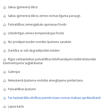
Sakņu (ģimenes) dārzi
Sakņu (ģimenes) dārzu zemes nomas līguma paraugs
Pašvaldības zemesgabalu apmaiņas fonds
Līdzvērtīgas zemes kompensācijas fonds
No privātpersonām nomāto īpašumu saraksts
Darbība ar vidi degradējošām būvēm
Rīgas valstspilsētas pašvaldības līdzfinansējums kultūrvēsturiskā
būvmantojuma saglabāšanai
Galerijas
Nekustamā īpašuma nodokļa atvieglojumu piešķiršana
Pašvaldības īpašumi
Par kadastrālās vērtības piemērošanu nomas maksas aprēķināšanā
Lapas karte