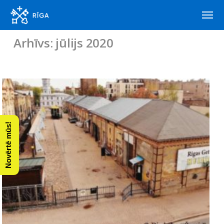
Arhīvs: jūlijs 2020
Novērtē mūs!