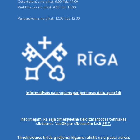
Ceturtdienās no plkst. 9.00 līdz 17.00
Piektdienās no plkst. 9.00 līdz 16.00
Pārtraukums no plkst. 12.00 līdz 12.30
Informatīvais paziņojums par personas datu apstrādi
Informējam, ka šajā tīmekļvietnē tiek izmantotas tehniskās
sīkdatnes. Vairāk par sīkdatnēm lasīt
ŠEIT.
Tīmekļvietnes kļūdu gadījumā lūgums rakstīt uz e-pasta adresi: