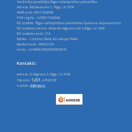
Saņēmējs (pasūtītājs) Rīgas valstspilsētas pašvaldība
Adrese: Rātslaukums 1, Rīga, LV-1050
NMR kods: 90011524360
PVN reģ.Nr.: LV90011524360
RD iestāde: Rīgas valstspilsētas pašvaldības Īpašuma departaments
RD iestādes adrese: Riharda Vāgnera iela 5,Rīga, LV-1050
RD iestādes kods: 214
Banka – Luminor Bank AS Latvijas filiāle
Bankas kods - RIKOLV2X
Konts - LV46RIKO0020300003010
Kontakti:
Adrese: R.Vāgnera 5, Rīga, LV-1050
1201
Tālrunis:
, 67026138
e-pasts:
di@riga.lv