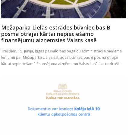
Mežaparka Lielās estrādes būvniecības B
posma otrajai kārtai nepieciešamo
finansējumu aizņemsies Valsts kasē
Trešdien, 15. jūnijā, Rīgas pašvaldības pagaidu administrācija pieņēma
lēmumu par Mežaparka Lielās estrādes būvniecības B posma otrajai
kārtai nepieciešamā finansējuma aizņēmumu Valsts kasē. Lai nodroši...