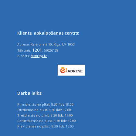
Klientu apkalpošanas centrs:
Adrese: Kalēju ielā 10, Rīga, LV-1050
1201
Tālrunis:
, 67026138
e-pasts:
di@riga.lv
Darba laiks:
Pirmdienās no plkst. 8.30 līdz 18.00
Otrdienās no plkst. 8.30 līdz 17.00
Trešdienās no plkst. 8.30 līdz 17.00
Ceturtdienās no plkst. 8.30 līdz 17.00
Piektdienās no plkst. 8.30 līdz 16.00