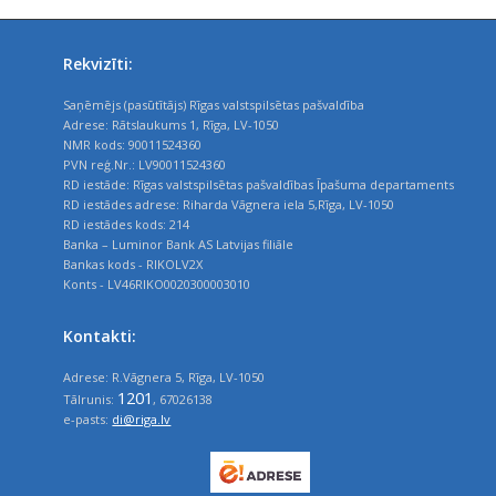
Rekvizīti:
Saņēmējs (pasūtītājs) Rīgas valstspilsētas pašvaldība
Adrese: Rātslaukums 1, Rīga, LV-1050
NMR kods: 90011524360
PVN reģ.Nr.: LV90011524360
RD iestāde: Rīgas valstspilsētas pašvaldības Īpašuma departaments
RD iestādes adrese: Riharda Vāgnera iela 5,Rīga, LV-1050
RD iestādes kods: 214
Banka – Luminor Bank AS Latvijas filiāle
Bankas kods - RIKOLV2X
Konts - LV46RIKO0020300003010
Kontakti:
Adrese: R.Vāgnera 5, Rīga, LV-1050
1201
Tālrunis:
, 67026138
e-pasts:
di@riga.lv