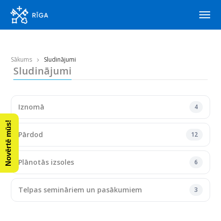
Sākums
Sludinājumi
Sludinājumi
Iznomā
4
Novērtē mūs!
Pārdod
12
Plānotās izsoles
6
Telpas semināriem un pasākumiem
3