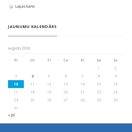
Lapas karte
JAUNUMU KALENDĀRS
augusts 2026
Pi
Ot
Tr
Ce
Pi
Se
Sv
1
2
3
4
5
6
7
8
9
10
11
12
13
14
15
16
17
18
19
20
21
22
23
24
25
26
27
28
29
30
31
« Jūl