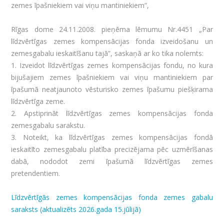
zemes īpašniekiem vai viņu mantiniekiem”,
Rīgas dome 24.11.2008. pieņēma lēmumu Nr.4451 „Par
līdzvērtīgas zemes kompensācijas fonda izveidošanu un
zemesgabalu ieskaitīšanu tajā”, saskaņā ar ko tika nolemts:
1. Izveidot līdzvērtīgas zemes kompensācijas fondu, no kura
bijušajiem zemes īpašniekiem vai viņu mantiniekiem par
īpašumā neatjaunoto vēsturisko zemes īpašumu piešķirama
līdzvērtīga zeme.
2. Apstiprināt līdzvērtīgas zemes kompensācijas fonda
zemesgabalu sarakstu.
3. Noteikt, ka līdzvērtīgas zemes kompensācijas fondā
ieskaitīto zemesgabalu platība precizējama pēc uzmērīšanas
dabā, nododot zemi īpašumā līdzvērtīgas zemes
pretendentiem.
Līdzvērtīgās zemes kompensācijas fonda zemes gabalu
saraksts (aktualizēts 2026.gada 15.jūlijā)