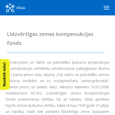
Sākums
Līdzvērtīgas zemes kompensācijas fonds
Līdzvērtīgas zemes kompensācijas
fonds
Pamatojoties uz Valsts un pašvaldību īpašuma privatizācijas
Novērtē mūs!
un privatizācijas sertifikātu izmantošanas pabeigšanas likuma
26.1.panta pirmo daļu, likuma „Par valsts un pašvaldību zemes
īpašuma tiesībām un to nostiprināšanu zemesgrāmatās”
6.panta pirmo un piekto daļu, Ministru kabineta 19.05.2008.
noteikumiem Nr.352 „Līdzvērtīgas zemes kompensācijas
fonda izveidošanas kārtība, kā arī kārtība, kādā aprēķina
bijušā zemes īpašuma vērtību, kāda tā bija 1940.gada 21.jūlijā,
un kārtība, kādā tiek piešķirta līdzvērtīga zeme bijušajiem