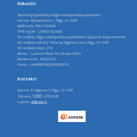
Rekvizīti:
Saņēmējs (pasūtītājs) Rīgas valstspilsētas pašvaldība
Adrese: Rātslaukums 1, Rīga, LV-1050
NMR kods: 90011524360
PVN reģ.Nr.: LV90011524360
RD iestāde: Rīgas valstspilsētas pašvaldības Īpašuma departaments
RD iestādes adrese: Riharda Vāgnera iela 5,Rīga, LV-1050
RD iestādes kods: 214
Banka – Luminor Bank AS Latvijas filiāle
Bankas kods - RIKOLV2X
Konts - LV46RIKO0020300003010
Kontakti:
Adrese: R.Vāgnera 5, Rīga, LV-1050
1201
Tālrunis:
, 67026138
e-pasts:
di@riga.lv