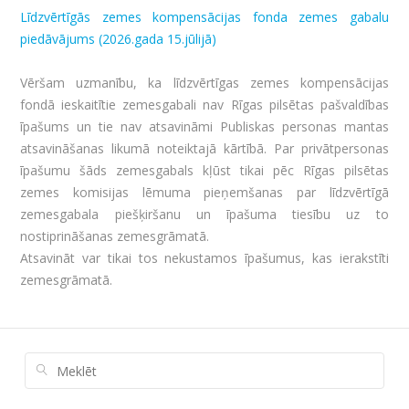
Līdzvērtīgās zemes kompensācijas fonda zemes gabalu
piedāvājums (2026.gada 15.jūlijā)
Vēršam uzmanību, ka līdzvērtīgas zemes kompensācijas
fondā ieskaitītie zemesgabali nav Rīgas pilsētas pašvaldības
īpašums un tie nav atsavināmi Publiskas personas mantas
atsavināšanas likumā noteiktajā kārtībā. Par privātpersonas
īpašumu šāds zemesgabals kļūst tikai pēc Rīgas pilsētas
zemes komisijas lēmuma pieņemšanas par līdzvērtīgā
zemesgabala piešķiršanu un īpašuma tiesību uz to
nostiprināšanas zemesgrāmatā.
Atsavināt var tikai tos nekustamos īpašumus, kas ierakstīti
zemesgrāmatā.