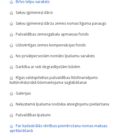
Brīvo telpu saraksts
Sakņu (ģimenes) dārzi
Sakņu (ģimenes) dārzu zemes nomas līguma paraugs
Pašvaldības zemesgabalu apmaiņas fonds
Līdzvērtīgas zemes kompensācijas fonds
No privātpersonām nomāto īpašumu saraksts
Darbība ar vidi degradējošām būvēm
Rīgas valstspilsētas pašvaldības līdzfinansējums
kultūrvēsturiskā būvmantojuma saglabāšanai
Galerijas
Nekustamā īpašuma nodokļa atvieglojumu piešķiršana
Pašvaldības īpašumi
Par kadastrālās vērtības piemērošanu nomas maksas
aprēķināšanā