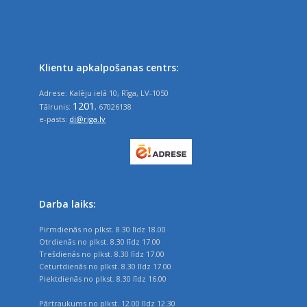
Klientu apkalpošanas centrs:
Adrese: Kalēju ielā 10, Rīga, LV-1050
1201
Tālrunis:
, 67026138
e-pasts:
di@riga.lv
Darba laiks:
Pirmdienās no plkst. 8.30 līdz 18.00
Otrdienās no plkst. 8.30 līdz 17.00
Trešdienās no plkst. 8.30 līdz 17.00
Ceturtdienās no plkst. 8.30 līdz 17.00
Piektdienās no plkst. 8.30 līdz 16.00
Pārtraukums no plkst. 12.00 līdz 12.30