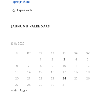
aprēķināšanā
Lapas karte
JAUNUMU KALENDĀRS
jūlijs 2020
Pi
Ot
Tr
Ce
Pi
Se
Sv
1
2
3
4
5
6
7
8
9
10
11
12
13
14
15
16
17
18
19
20
21
22
23
24
25
26
27
28
29
30
31
« Jūn
Aug »