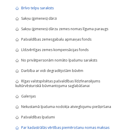
Brīvo telpu saraksts
Sakņu (ģimenes) dārzi
Sakņu (ģimenes) dārzu zemes nomas līguma paraugs
Pašvaldības zemesgabalu apmaiņas fonds
Līdzvērtīgas zemes kompensācijas fonds
No privātpersonām nomāto īpašumu saraksts
Darbība ar vidi degradējošām būvēm
Rīgas valstspilsētas pašvaldības līdzfinansējums
kultūrvēsturiskā būvmantojuma saglabāšanai
Galerijas
Nekustamā īpašuma nodokļa atvieglojumu piešķiršana
Pašvaldības īpašumi
Par kadastrālās vērtības piemērošanu nomas maksas