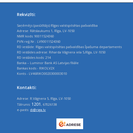
Rekvizīti:
Saņēmējs (pasūtītājs) Rīgas valstspilsētas pašvaldība
Adrese: Rātslaukums 1, Rīga, LV-1050
NMR kods: 90011524360
PVN reģ.Nr.: LV90011524360
RD iestāde: Rīgas valstspilsētas pašvaldības Īpašuma departaments
RD iestādes adrese: Riharda Vāgnera iela 5,Rīga, LV-1050
RD iestādes kods: 214
Banka – Luminor Bank AS Latvijas filiāle
Bankas kods - RIKOLV2X
Konts - LV46RIKO0020300003010
Kontakti:
Adrese: R.Vāgnera 5, Rīga, LV-1050
1201
Tālrunis:
, 67026138
e-pasts:
di@riga.lv