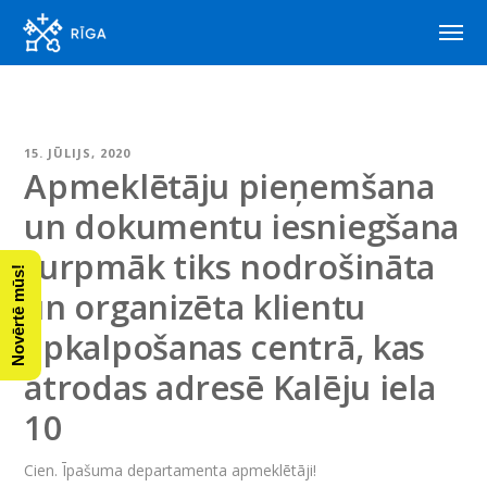
15. JŪLIJS, 2020
Apmeklētāju pieņemšana
un dokumentu iesniegšana
turpmāk tiks nodrošināta
Novērtē mūs!
un organizēta klientu
apkalpošanas centrā, kas
atrodas adresē Kalēju iela
10
Cien. Īpašuma departamenta apmeklētāji!