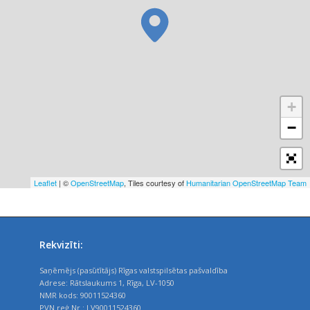
+
−
Leaflet
| ©
OpenStreetMap
, Tiles courtesy of
Humanitarian OpenStreetMap Team
Rekvizīti:
Saņēmējs (pasūtītājs) Rīgas valstspilsētas pašvaldība
Adrese: Rātslaukums 1, Rīga, LV-1050
NMR kods: 90011524360
PVN reģ.Nr.: LV90011524360