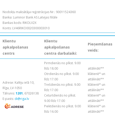
Nodokļu maksātāja reģistrācijas Nr.: 90011524360
Banka: Luminor Bank AS Latvijas filiāle
Bankas kods: RIKOLV2X
Konts: LV46RIKO0020300003010
Klientu
Klientu
Pieņemšanas
apkalpošanas
apkalpošanas
veids:
centrs
centra darbalaiki:
Pirmdienās no plkst. 9.00
līdz 18.00
attālināti**
Otrdienās no plkst. 9.00
klātienē* un
līdz 17.00
attālināti**
Adrese: Kalēju ielā 10,
Trešdienās no plkst. 9.00
klātienē* un
Rīga, LV-1050
līdz 17.00
attālināti**
Tālrunis:
1201
, 67026138
Ceturtdienās no plkst.
klātienē* un
E-pasts:
di@riga.lv
9.00 līdz 17.00
attālināti**
Piektdienās no plkst. 9.00
klātienē* un
līdz 16.00
attālināti**