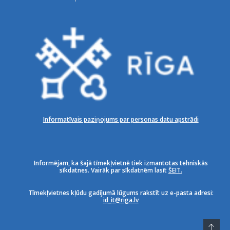
Informatīvais paziņojums par personas datu apstrādi
Informējam, ka šajā tīmekļvietnē tiek izmantotas tehniskās
sīkdatnes. Vairāk par sīkdatnēm lasīt
ŠEIT.
Tīmekļvietnes kļūdu gadījumā lūgums rakstīt uz e-pasta adresi:
id_it@riga.lv