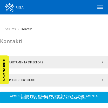
Sākums
Kontakti
Kontakti
Novērtē mūs!
DEPARTAMENTA DIREKTORS
DARBINIEKU KONTAKTI
APMEKLĒTĀJU PIEŅEMŠANA PIE RVP ĪPAŠUMA DEPARTAMENTA
DIREKTORA UN STRUKTŪRVIENĪBU VADĪTĀJIEM