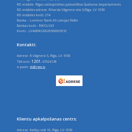
RD iestāde: Rīgas valstspilsētas pašvaldības Īpašuma departaments
RD iestādes adrese: Riharda Vāgnera iela 5,Rīga, LV-1050
RD iestādes kods: 214
Banka – Luminor Bank AS Latvijas filiāle
Bankas kods - RIKOLV2X
Konts - LV46RIKO0020300003010
Kontakti:
Adrese: R.Vāgnera 5, Rīga, LV-1050
1201
Tālrunis:
, 67026138
e-pasts:
di@riga.lv
Klientu apkalpošanas centrs:
Adrese: Kalēju ielā 10, Rīga, LV-1050