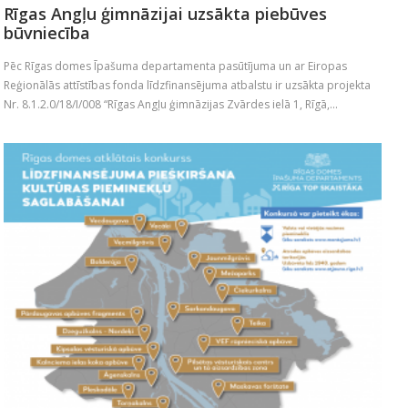
Rīgas Angļu ģimnāzijai uzsākta piebūves
būvniecība
Pēc Rīgas domes Īpašuma departamenta pasūtījuma un ar Eiropas
Reģionālās attīstības fonda līdzfinansējuma atbalstu ir uzsākta projekta
Nr. 8.1.2.0/18/I/008 “Rīgas Angļu ģimnāzijas Zvārdes ielā 1, Rīgā,...