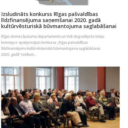
Izsludināts konkurss Rīgas pašvaldības
līdzfinansējuma saņemšanai 2020. gadā
kultūrvēsturiskā būvmantojuma saglabāšanai
Rīgas domes Īpašuma departaments un Vidi degradējošo būvju
komisija ir apstiprinājuši konkursa „Rīgas pašvaldības
līdzfinansējums kultūrvēsturiskā būvmantojuma saglabāšanai
2020. gadā” nolikum...