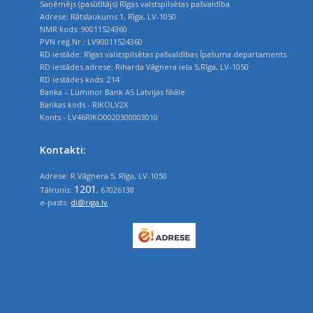
Saņēmējs (pasūtītājs) Rīgas valstspilsētas pašvaldība
Adrese: Rātslaukums 1, Rīga, LV-1050
NMR kods: 90011524360
PVN reģ.Nr.: LV90011524360
RD iestāde: Rīgas valstspilsētas pašvaldības Īpašuma departaments
RD iestādes adrese: Riharda Vāgnera iela 5,Rīga, LV-1050
RD iestādes kods: 214
Banka – Luminor Bank AS Latvijas filiāle
Bankas kods - RIKOLV2X
Konts - LV46RIKO0020300003010
Kontakti:
Adrese: R.Vāgnera 5, Rīga, LV-1050
1201
Tālrunis:
, 67026138
e-pasts:
di@riga.lv