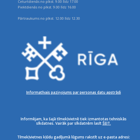
Ceturtdienās no plkst. 9.00 līdz 17.00
Piektdienās no plkst. 9.00 līdz 16.00
Pārtraukums no plkst. 12.00 līdz 12.30
Informatīvais paziņojums par personas datu apstrādi
Informējam, ka šajā tīmekļvietnē tiek izmantotas tehniskās
sīkdatnes. Vairāk par sīkdatnēm lasīt
ŠEIT.
Tīmekļvietnes kļūdu gadījumā lūgums rakstīt uz e-pasta adresi: