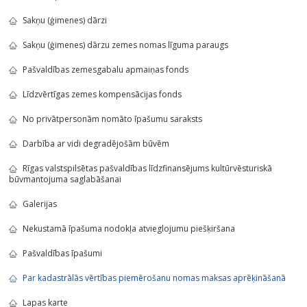
Sakņu (ģimenes) dārzi
Sakņu (ģimenes) dārzu zemes nomas līguma paraugs
Pašvaldības zemesgabalu apmaiņas fonds
Līdzvērtīgas zemes kompensācijas fonds
No privātpersonām nomāto īpašumu saraksts
Darbība ar vidi degradējošām būvēm
Rīgas valstspilsētas pašvaldības līdzfinansējums kultūrvēsturiskā
būvmantojuma saglabāšanai
Galerijas
Nekustamā īpašuma nodokļa atvieglojumu piešķiršana
Pašvaldības īpašumi
Par kadastrālās vērtības piemērošanu nomas maksas aprēķināšanā
Lapas karte