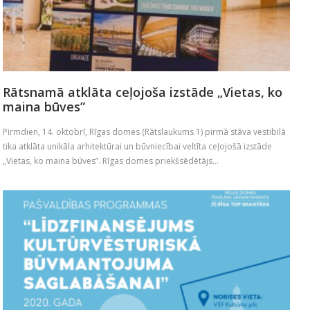
Rātsnamā atklāta ceļojoša izstāde „Vietas, ko
maina būves”
Pirmdien, 14. oktobrī, Rīgas domes (Rātslaukums 1) pirmā stāva vestibilā
tika atklāta unikāla arhitektūrai un būvniecībai veltīta ceļojošā izstāde
„Vietas, ko maina būves”. Rīgas domes priekšsēdētājs...