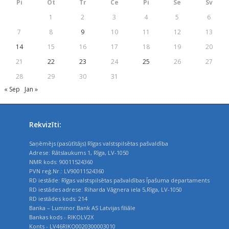
Pi
Ot
Tr
Ce
Pi
Se
Sv
1
2
3
4
5
6
7
8
9
10
11
12
13
14
15
16
17
18
19
20
21
22
23
24
25
26
27
28
29
30
31
« Sep
Jan »
Rekvizīti:
Saņēmējs (pasūtītājs) Rīgas valstspilsētas pašvaldība
Adrese: Rātslaukums 1, Rīga, LV-1050
NMR kods: 90011524360
PVN reģ.Nr.: LV90011524360
RD iestāde: Rīgas valstspilsētas pašvaldības Īpašuma departaments
RD iestādes adrese: Riharda Vāgnera iela 5,Rīga, LV-1050
RD iestādes kods: 214
Banka – Luminor Bank AS Latvijas filiāle
Bankas kods - RIKOLV2X
Konts - LV46RIKO0020300003010