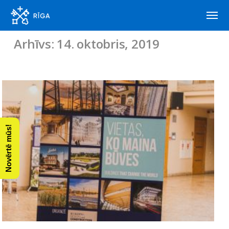
Arhīvs: 14. oktobris, 2019
Novērtē mūs!