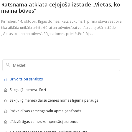
Rātsnamā atklāta ceļojoša izstāde „Vietas, ko
maina būves”
Pirmdien, 14. oktobrī, Rīgas domes (Rātslaukums 1) pirmā stāva vestibilā
tika atklāta unikāla arhitektūrai un būvniecībai veltīta ceļojošā izstāde
„Vietas, ko maina būves”. Rīgas domes priekšsēdētājs...
Brīvo telpu saraksts
Sakņu (ģimenes) dārzi
Sakņu (ģimenes) dārzu zemes nomas līguma paraugs
Pašvaldības zemesgabalu apmaiņas fonds
Līdzvērtīgas zemes kompensācijas fonds