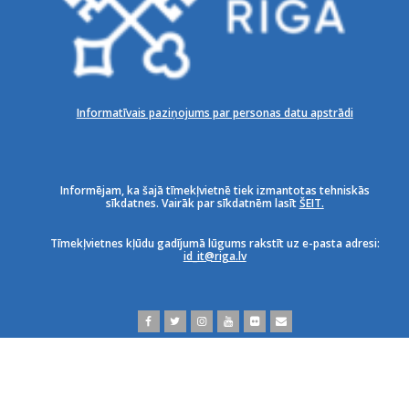
Informatīvais paziņojums par personas datu apstrādi
Informējam, ka šajā tīmekļvietnē tiek izmantotas tehniskās
sīkdatnes. Vairāk par sīkdatnēm lasīt
ŠEIT.
Tīmekļvietnes kļūdu gadījumā lūgums rakstīt uz e-pasta adresi:
id_it@riga.lv