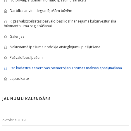
No privātpersonām nomāto īpašumu saraksts
Darbība ar vidi degradējošām būvēm
Rīgas valstspilsētas pašvaldības līdzfinansējums kultūrvēsturiskā
būvmantojuma saglabāšanai
Galerijas
Nekustamā īpašuma nodokļa atvieglojumu piešķiršana
Pašvaldības īpašumi
Par kadastrālās vērtības piemērošanu nomas maksas aprēķināšanā
Lapas karte
JAUNUMU KALENDĀRS
oktobris 2019