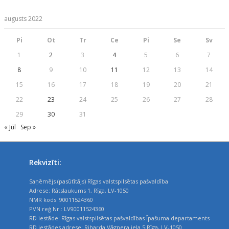
augusts 2022
Pi
Ot
Tr
Ce
Pi
Se
Sv
1
2
3
4
5
6
7
8
9
10
11
12
13
14
15
16
17
18
19
20
21
22
23
24
25
26
27
28
29
30
31
« Jūl
Sep »
Rekvizīti:
Saņēmējs (pasūtītājs) Rīgas valstspilsētas pašvaldība
Adrese: Rātslaukums 1, Rīga, LV-1050
NMR kods: 90011524360
PVN reģ.Nr.: LV90011524360
RD iestāde: Rīgas valstspilsētas pašvaldības Īpašuma departaments
RD iestādes adrese: Riharda Vāgnera iela 5,Rīga, LV-1050