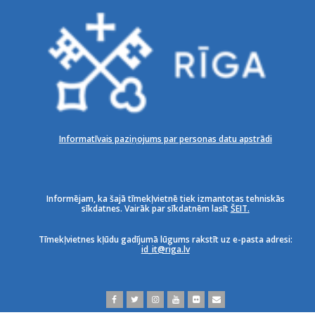
Informatīvais paziņojums par personas datu apstrādi
Informējam, ka šajā tīmekļvietnē tiek izmantotas tehniskās
sīkdatnes. Vairāk par sīkdatnēm lasīt
ŠEIT.
Tīmekļvietnes kļūdu gadījumā lūgums rakstīt uz e-pasta adresi:
id_it@riga.lv