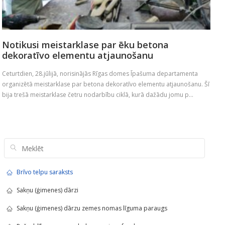
Notikusi meistarklase par ēku betona
dekoratīvo elementu atjaunošanu
Ceturtdien, 28.jūlijā, norisinājās Rīgas domes Īpašuma departamenta
organizētā meistarklase par betona dekoratīvo elementu atjaunošanu. Šī
bija trešā meistarklase četru nodarbību ciklā, kurā dažādu jomu p...
Brīvo telpu saraksts
Sakņu (ģimenes) dārzi
Sakņu (ģimenes) dārzu zemes nomas līguma paraugs