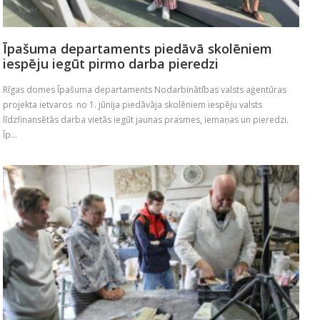
Īpašuma departaments piedāvā skolēniem
iespēju iegūt pirmo darba pieredzi
Rīgas domes Īpašuma departaments Nodarbinātības valsts aģentūras
projekta ietvaros no 1. jūnija piedāvāja skolēniem iespēju valsts
līdzfinansētās darba vietās iegūt jaunas prasmes, iemaņas un pieredzi.
Īp...