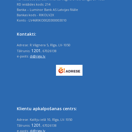
RD iestādes kods: 214
Banka – Luminor Bank AS Latvijas filiāle
Bankas kods - RIKOLV2X
Konts - LV46RIKO0020300003010
Kontakti:
Adrese: R.Vāgnera 5, Rīga, LV-1050
1201
Tālrunis:
, 67026138
e-pasts:
di@riga.lv
Klientu apkalpošanas centrs:
Adrese: Kalēju ielā 10, Rīga, LV-1050
1201
Tālrunis:
, 67026138
e-pasts:
di@riga.lv