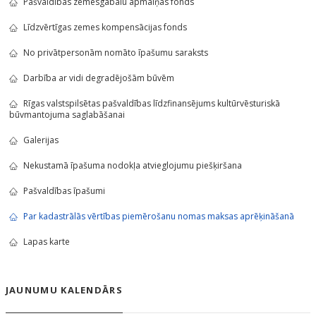
Pašvaldības zemesgabalu apmaiņas fonds
Līdzvērtīgas zemes kompensācijas fonds
No privātpersonām nomāto īpašumu saraksts
Darbība ar vidi degradējošām būvēm
Rīgas valstspilsētas pašvaldības līdzfinansējums kultūrvēsturiskā
būvmantojuma saglabāšanai
Galerijas
Nekustamā īpašuma nodokļa atvieglojumu piešķiršana
Pašvaldības īpašumi
Par kadastrālās vērtības piemērošanu nomas maksas aprēķināšanā
Lapas karte
JAUNUMU KALENDĀRS