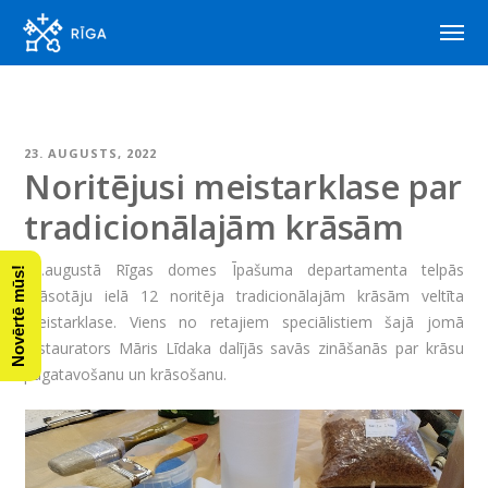
23. AUGUSTS, 2022
Noritējusi meistarklase par
tradicionālajām krāsām
19.augustā Rīgas domes Īpašuma departamenta telpās
Novērtē mūs!
Krāsotāju ielā 12 noritēja tradicionālajām krāsām veltīta
meistarklase. Viens no retajiem speciālistiem šajā jomā
restaurators Māris Līdaka dalījās savās zināšanās par krāsu
pagatavošanu un krāsošanu.