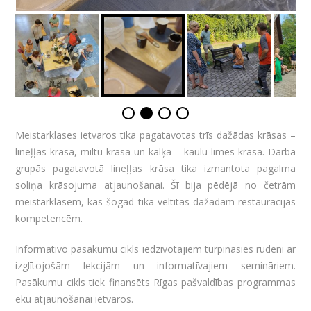
Meistarklases ietvaros tika pagatavotas trīs dažādas krāsas –
lineļļas krāsa, miltu krāsa un kalķa – kaulu līmes krāsa. Darba
grupās pagatavotā lineļļas krāsa tika izmantota pagalma
soliņa krāsojuma atjaunošanai. Šī bija pēdējā no četrām
meistarklasēm, kas šogad tika veltītas dažādām restaurācijas
kompetencēm.
Informatīvo pasākumu cikls iedzīvotājiem turpināsies rudenī ar
izglītojošām lekcijām un informatīvajiem semināriem.
Pasākumu cikls tiek finansēts Rīgas pašvaldības programmas
ēku atjaunošanai ietvaros.