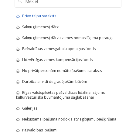
Brīvo telpu saraksts
Sakņu (ģimenes) dārzi
Sakņu (ģimenes) dārzu zemes nomas līguma paraugs
Pašvaldības zemesgabalu apmaiņas fonds
Līdzvērtīgas zemes kompensācijas fonds
No privātpersonām nomāto īpašumu saraksts
Darbība ar vidi degradējošām būvēm
Rīgas valstspilsētas pašvaldības līdzfinansējums
kultūrvēsturiskā būvmantojuma saglabāšanai
Galerijas
Nekustamā īpašuma nodokļa atvieglojumu piešķiršana
Pašvaldības īpašumi