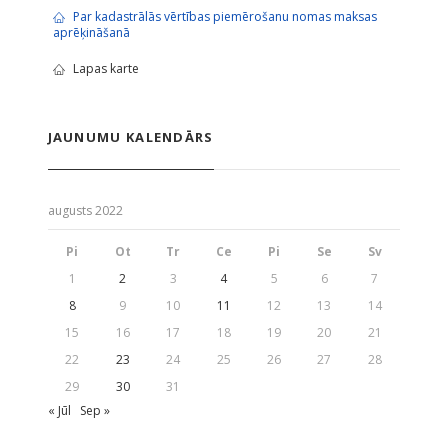
Par kadastrālās vērtības piemērošanu nomas maksas
aprēķināšanā
Lapas karte
JAUNUMU KALENDĀRS
augusts 2022
Pi
Ot
Tr
Ce
Pi
Se
Sv
1
2
3
4
5
6
7
8
9
10
11
12
13
14
15
16
17
18
19
20
21
22
23
24
25
26
27
28
29
30
31
« Jūl
Sep »