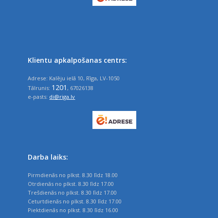
Klientu apkalpošanas centrs:
Adrese: Kalēju ielā 10, Rīga, LV-1050
1201
Tālrunis:
, 67026138
e-pasts:
di@riga.lv
Darba laiks:
Pirmdienās no plkst. 8.30 līdz 18.00
Otrdienās no plkst. 8.30 līdz 17.00
Trešdienās no plkst. 8.30 līdz 17.00
Ceturtdienās no plkst. 8.30 līdz 17.00
Piektdienās no plkst. 8.30 līdz 16.00