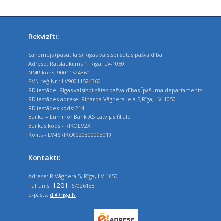
Rekvizīti:
Saņēmējs (pasūtītājs) Rīgas valstspilsētas pašvaldība
Adrese: Rātslaukums 1, Rīga, LV-1050
NMR kods: 90011524360
PVN reģ.Nr.: LV90011524360
RD iestāde: Rīgas valstspilsētas pašvaldības Īpašuma departaments
RD iestādes adrese: Riharda Vāgnera iela 5,Rīga, LV-1050
RD iestādes kods: 214
Banka – Luminor Bank AS Latvijas filiāle
Bankas kods - RIKOLV2X
Konts - LV46RIKO0020300003010
Kontakti:
Adrese: R.Vāgnera 5, Rīga, LV-1050
1201
Tālrunis:
, 67026138
e-pasts:
di@riga.lv