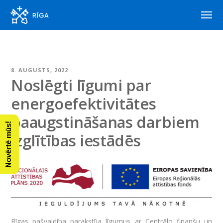
8. AUGUSTS, 2022
Noslēgti līgumi par
energoefektivitātes
paaugstināšanas darbiem
Novērtē mūs!
izglītības iestādēs
Rīgas pašvaldība parakstīja līgumus ar Centrālo finanšu un