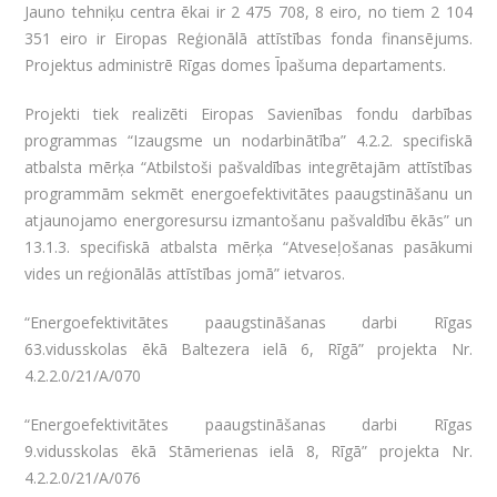
Jauno tehniķu centra ēkai ir 2 475 708, 8 eiro, no tiem 2 104
351 eiro ir Eiropas Reģionālā attīstības fonda finansējums.
Projektus administrē Rīgas domes Īpašuma departaments.
Projekti tiek realizēti Eiropas Savienības fondu darbības
programmas “Izaugsme un nodarbinātība” 4.2.2. specifiskā
atbalsta mērķa “Atbilstoši pašvaldības integrētajām attīstības
programmām sekmēt energoefektivitātes paaugstināšanu un
atjaunojamo energoresursu izmantošanu pašvaldību ēkās” un
13.1.3. specifiskā atbalsta mērķa “Atveseļošanas pasākumi
vides un reģionālās attīstības jomā” ietvaros.
“Energoefektivitātes paaugstināšanas darbi Rīgas
63.vidusskolas ēkā Baltezera ielā 6, Rīgā” projekta Nr.
4.2.2.0/21/A/070
“Energoefektivitātes paaugstināšanas darbi Rīgas
9.vidusskolas ēkā Stāmerienas ielā 8, Rīgā” projekta Nr.
4.2.2.0/21/A/076