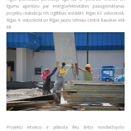
līgumu aģentūru par energoefektivitātes paaugstināšanas
projektu realizāciju trīs izglītības iestādēs: Rīgas 63. vidusskolā,
Rīgas 9. vidusskolā un Rīgas Jauno tehniķu centrā Bauskas ielā
88.
Projektu ietvaros ir plānota ēku ārējo norobežojošo