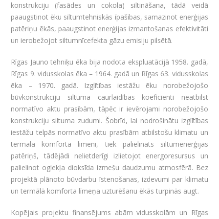
konstrukciju (fasādes un cokola) siltināšana, tādā veidā
paaugstinot ēku siltumtehniskās īpašības, samazinot enerģijas
patēriņu ēkās, paaugstinot enerģijas izmantošanas efektivitāti
un ierobežojot siltumnīcefekta gāzu emisiju pilsētā.
Rīgas Jauno tehniķu ēka bija nodota ekspluatācijā 1958. gadā,
Rīgas 9. vidusskolas ēka – 1964. gadā un Rīgas 63. vidusskolas
ēka – 1970. gadā. Izglītības iestāžu ēku norobežojošo
būvkonstrukciju siltuma caurlaidības koeficienti neatbilst
normatīvo aktu prasībām, tāpēc ir ievērojami norobežojošo
konstrukciju siltuma zudumi. Šobrīd, lai nodrošinātu izglītības
iestāžu telpās normatīvo aktu prasībām atbilstošu klimatu un
termālā komforta līmeni, tiek palielināts siltumenerģijas
patēriņš, tādējādi nelietderīgi izlietojot energoresursus un
palielinot oglekļa dioksīda izmešu daudzumu atmosfērā. Bez
projektā plānoto būvdarbu īstenošanas, izdevumi par klimatu
un termālā komforta līmeņa uzturēšanu ēkās turpinās augt.
Kopējais projektu finansējums abām vidusskolām un Rīgas