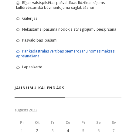
Rīgas valstspilsētas pašvaldības līdzfinansējums
kultūrvēsturiskā būvmantojuma saglabāšanai
Galerijas
Nekustamā īpašuma nodokļa atvieglojumu piešķiršana
Pašvaldības īpašumi
Par kadastrālās vērtības piemērošanu nomas maksas
aprēķināšanā
Lapas karte
JAUNUMU KALENDĀRS
augusts 2022
Pi
Ot
Tr
Ce
Pi
Se
Sv
1
2
3
4
5
6
7