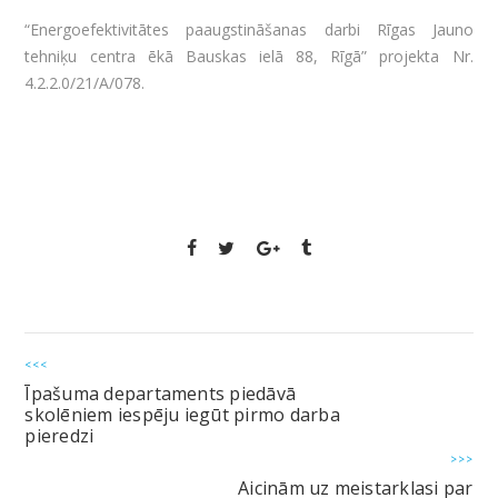
“Energoefektivitātes paaugstināšanas darbi Rīgas Jauno
tehniķu centra ēkā Bauskas ielā 88, Rīgā” projekta Nr.
4.2.2.0/21/A/078.
<<<
Īpašuma departaments piedāvā
skolēniem iespēju iegūt pirmo darba
pieredzi
>>>
Aicinām uz meistarklasi par