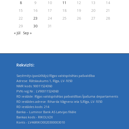
8
9
10
11
12
13
14
15
16
17
18
19
20
21
22
23
24
25
26
27
28
29
30
31
« Jūl
Sep »
Rekvizīti:
Saņēmējs (pasūtītājs) Rīgas valstspilsētas pašvaldība
Adrese: Rātslaukums 1, Rīga, LV-1050
NMR kods: 90011524360
PVN reģ.Nr.: LV90011524360
RD iestāde: Rīgas valstspilsētas pašvaldības Īpašuma departaments
RD iestādes adrese: Riharda Vāgnera iela 5,Rīga, LV-1050
RD iestādes kods: 214
Banka – Luminor Bank AS Latvijas filiāle
Bankas kods - RIKOLV2X
Konts - LV46RIKO0020300003010