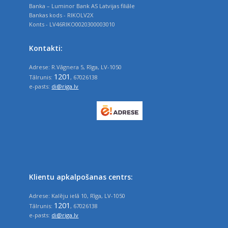
Banka – Luminor Bank AS Latvijas filiāle
Bankas kods - RIKOLV2X
Konts - LV46RIKO0020300003010
Kontakti:
Adrese: R.Vāgnera 5, Rīga, LV-1050
1201
Tālrunis:
, 67026138
e-pasts:
di@riga.lv
Klientu apkalpošanas centrs:
Adrese: Kalēju ielā 10, Rīga, LV-1050
1201
Tālrunis:
, 67026138
e-pasts:
di@riga.lv