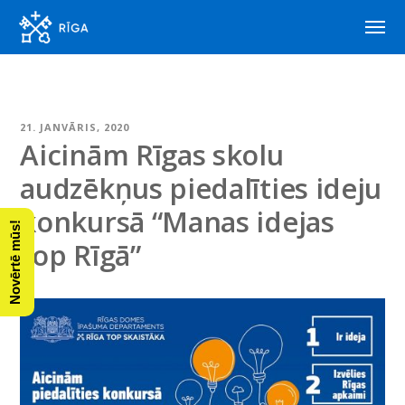
21. JANVĀRIS, 2020
Aicinām Rīgas skolu
audzēkņus piedalīties ideju
konkursā “Manas idejas
Novērtē mūs!
top Rīgā”