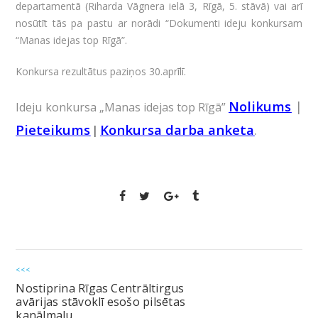
departamentā (Riharda Vāgnera ielā 3, Rīgā, 5. stāvā) vai arī
nosūtīt tās pa pastu ar norādi “Dokumenti ideju konkursam
“Manas idejas top Rīgā”.
Konkursa rezultātus paziņos 30.aprīlī.
Nolikums
|
Ideju konkursa „Manas idejas top Rīgā”
Pieteikums
|
Konkursa darba anketa
.
<<<
Nostiprina Rīgas Centrāltirgus
avārijas stāvoklī esošo pilsētas
kanālmalu