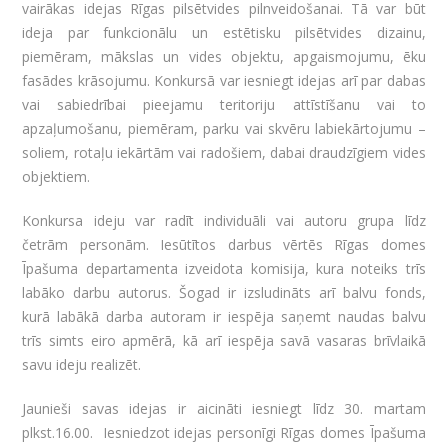
vairākas idejas Rīgas pilsētvides pilnveidošanai. Tā var būt
ideja par funkcionālu un estētisku pilsētvides dizainu,
piemēram, mākslas un vides objektu, apgaismojumu, ēku
fasādes krāsojumu. Konkursā var iesniegt idejas arī par dabas
vai sabiedrībai pieejamu teritoriju attīstīšanu vai to
apzaļumošanu, piemēram, parku vai skvēru labiekārtojumu –
soliem, rotaļu iekārtām vai radošiem, dabai draudzīgiem vides
objektiem.
Konkursa ideju var radīt individuāli vai autoru grupa līdz
četrām personām. Iesūtītos darbus vērtēs Rīgas domes
Īpašuma departamenta izveidota komisija, kura noteiks trīs
labāko darbu autorus. Šogad ir izsludināts arī balvu fonds,
kurā labākā darba autoram ir iespēja saņemt naudas balvu
trīs simts eiro apmērā, kā arī iespēja savā vasaras brīvlaikā
savu ideju realizēt.
Jaunieši savas idejas ir aicināti iesniegt līdz 30. martam
plkst.16.00. Iesniedzot idejas personīgi Rīgas domes Īpašuma