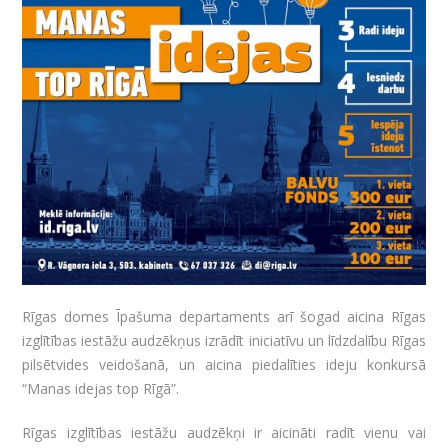
Rīgas domes Īpašuma departaments arī šogad aicina Rīgas
izglītības iestāžu audzēkņus izrādīt iniciatīvu un līdzdalību Rīgas
pilsētvides veidošanā, un aicina piedalīties ideju konkursā
“Manas idejas top Rīgā”.
Rīgas izglītības iestāžu audzēkņi ir aicināti radīt vienu vai