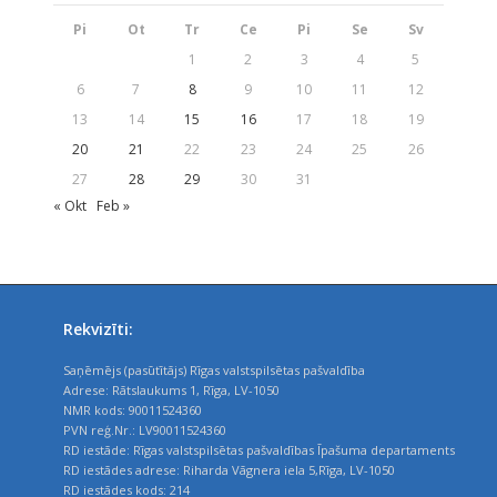
Pi
Ot
Tr
Ce
Pi
Se
Sv
1
2
3
4
5
6
7
8
9
10
11
12
13
14
15
16
17
18
19
20
21
22
23
24
25
26
27
28
29
30
31
« Okt
Feb »
Rekvizīti:
Saņēmējs (pasūtītājs) Rīgas valstspilsētas pašvaldība
Adrese: Rātslaukums 1, Rīga, LV-1050
NMR kods: 90011524360
PVN reģ.Nr.: LV90011524360
RD iestāde: Rīgas valstspilsētas pašvaldības Īpašuma departaments
RD iestādes adrese: Riharda Vāgnera iela 5,Rīga, LV-1050
RD iestādes kods: 214