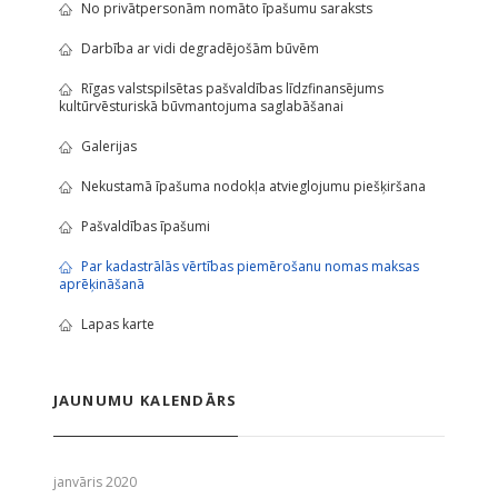
No privātpersonām nomāto īpašumu saraksts
Darbība ar vidi degradējošām būvēm
Rīgas valstspilsētas pašvaldības līdzfinansējums
kultūrvēsturiskā būvmantojuma saglabāšanai
Galerijas
Nekustamā īpašuma nodokļa atvieglojumu piešķiršana
Pašvaldības īpašumi
Par kadastrālās vērtības piemērošanu nomas maksas
aprēķināšanā
Lapas karte
JAUNUMU KALENDĀRS
janvāris 2020