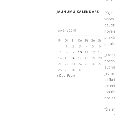
JAUNUMU KALENDĀRS
Rīgas
vecās 
daudz
janvāris 2019
novēl
priekš
Pi
Ot
Tr
Ce
Pi
Se
Sv
paraks
1
2
3
4
5
6
7
8
9
10
11
12
13
„Dzi
14
15
16
17
18
19
20
nostip
21
22
23
24
25
26
27
autiņ
28
29
30
31
jaun
« Dec
Feb »
dalīb
akcen
“Saule
noslē
“Šis m