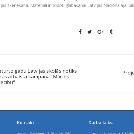
rijas skenēšana. Materiāli ir nodoti glabāšanai Latvijas Nacionālajai bi
eturto gadu Latvijas skolās notiks
Proje
eras atbalsta kampaņa “Mācies
iecību“
Kontakti:
Darba laiks:
Adrese: R.Vāgnera 5, Rīga, LV-1050
Pirmdienās no plkst. 8.30 līd