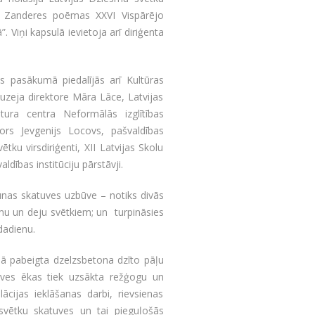
 Zanderes poēmas XXVI Vispārējo
Viņi kapsulā ievietoja arī diriģenta
 pasākumā piedalījās arī Kultūras
muzeja direktore Māra Lāce, Latvijas
atura centra Neformālās izglītības
rs Jevgenijs Locovs, pašvaldības
u virsdiriģenti, XII Latvijas Skolu
ldības institūciju pārstāvji.
nas skatuves uzbūve – notiks divās
smu un deju svētkiem; un turpināsies
dadienu.
bā pabeigta dzelzsbetona dzīto pāļu
uves ēkas tiek uzsākta režģogu un
ācijas ieklāšanas darbi, rievsienas
svētku skatuves un tai pieguļošās