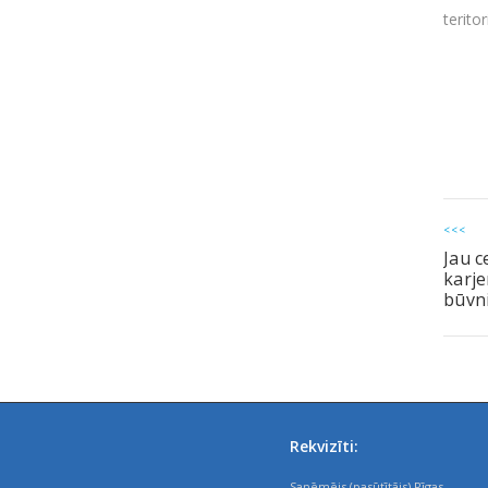
terito
<<<
Jau c
karj
būvn
Rekvizīti:
Saņēmējs (pasūtītājs) Rīgas