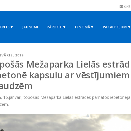
di@r
MENTS▼
JAUNUMI
PĀRDOD▼
IZNOMĀ▼
PAKALPOJUMI
NVĀRIS, 2019
pošās Mežaparka Lielās estrā
betonē kapsulu ar vēstījumie
audzēm
n, 16.janvārī, topošās Mežaparka Lielās estrādes pamatos iebetonēj
zēm.