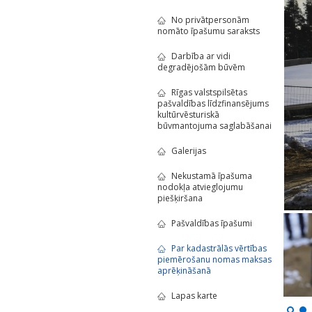
No privātpersonām
nomāto īpašumu saraksts
Darbība ar vidi
degradējošām būvēm
Rīgas valstspilsētas
pašvaldības līdzfinansējums
kultūrvēsturiskā
būvmantojuma saglabāšanai
Galerijas
Nekustamā īpašuma
nodokļa atvieglojumu
piešķiršana
Pašvaldības īpašumi
Par kadastrālās vērtības
piemērošanu nomas maksas
aprēķināšanā
Lapas karte