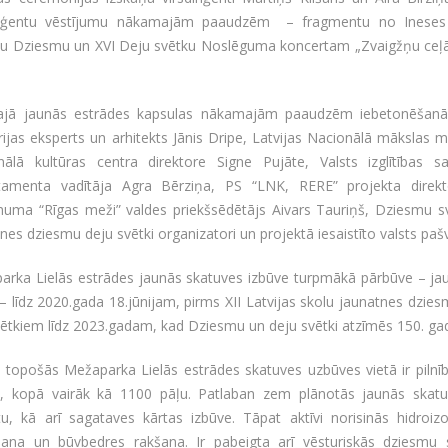
iriģentu vēstījumu nākamajām paaudzēm – fragmentu no Ineses
šu Dziesmu un XVI Deju svētku Noslēguma koncertam „Zvaigžņu ceļā”. 
gajā jaunās estrādes kapsulas nākamajām paaudzēm iebetonēšanās
rijas eksperts un arhitekts Jānis Dripe, Latvijas Nacionālā mākslas 
nālā kultūras centra direktore Signe Pujāte, Valsts izglītības s
tamenta vadītāja Agra Bērziņa, PS “LNK, RERE” projekta direkto
ma “Rīgas meži” valdes priekšsēdētājs Aivars Tauriņš, Dziesmu svētk
nes dziesmu deju svētki organizatori un projektā iesaistīto valsts pašva
arka Lielās estrādes jaunās skatuves izbūve turpmākā pārbūve – jau
– līdz 2020.gada 18.jūnijam, pirms XII Latvijas skolu jaunatnes dzie
ētkiem līdz 2023.gadam, kad Dziesmu un deju svētki atzīmēs 150. ga
 topošās Mežaparka Lielās estrādes skatuves uzbūves vietā ir pilnī
e, kopā vairāk kā 1100 pāļu. Patlaban zem plānotās jaunās skat
, kā arī sagataves kārtas izbūve. Tāpat aktīvi norisinās hidroizol
ošana un būvbedres rakšana. Ir pabeigta arī vēsturiskās dziesmu 