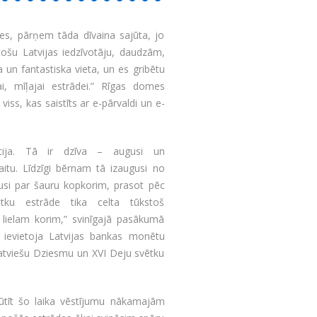
es, pārņem tāda dīvaina sajūta, jo
tošu Latvijas iedzīvotāju, daudzām,
n fantastiska vieta, un es gribētu
ai, mīļajai estrādei.” Rīgas domes
iss, kas saistīts ar e-pārvaldi un e-
cija. Tā ir dzīva – augusi un
kaitu. Līdzīgi bērnam tā izaugusi no
usi par šauru kopkorim, prasot pēc
ku estrāde tika celta tūkstoš
 lielam korim,” svinīgajā pasākumā
 ievietoja Latvijas bankas monētu
 latviešu Dziesmu un XVI Deju svētku
osūtīt šo laika vēstījumu nākamajām