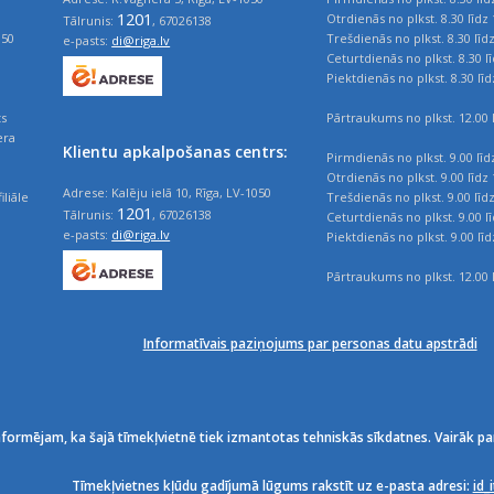
1201
Otrdienās no plkst. 8.30 līdz 
Tālrunis:
, 67026138
050
Trešdienās no plkst. 8.30 līd
e-pasts:
di@riga.lv
Ceturtdienās no plkst. 8.30 l
Piektdienās no plkst. 8.30 līd
ts
Pārtraukums no plkst. 12.00 l
era
Klientu apkalpošanas centrs:
Pirmdienās no plkst. 9.00 līd
Otrdienās no plkst. 9.00 līdz 
Adrese: Kalēju ielā 10, Rīga, LV-1050
iliāle
Trešdienās no plkst. 9.00 līd
1201
Tālrunis:
, 67026138
Ceturtdienās no plkst. 9.00 l
e-pasts:
di@riga.lv
Piektdienās no plkst. 9.00 līd
Pārtraukums no plkst. 12.00 l
Informatīvais paziņojums par personas datu apstrādi
nformējam, ka šajā tīmekļvietnē tiek izmantotas tehniskās sīkdatnes. Vairāk pa
Tīmekļvietnes kļūdu gadījumā lūgums rakstīt uz e-pasta adresi:
id_