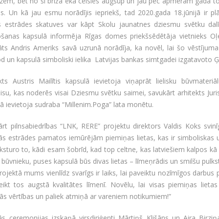
zēm, bet no šī brīža ēka celsies augšup un jau pēc apmēram gada to
s. Un kā jau esmu norādījis iepriekš, tad 2020.gada 18.jūnijā ir p
s estrādes skatuves var kāpt Skolu jaunatnes dziesmu svētku dalībn
tošanas kapsulā informēja Rīgas domes priekšsēdētāja vietnieks O
āts Andris Ameriks savā uzrunā norādīja, ka novēl, lai šo vēstīj
d un kapsulā simboliski ielika Latvijas bankas simtgadei izgatavoto
kts Austris Mailītis kapsulā ievietoja viņaprāt lielisku būvmateri
isu, kas noderēs visai Dziesmu svētku saimei, savukārt arhitekts Ju
ā ievietoja sudraba “Millenim.Poga” lata monētu.
ārt pilnsabiedrības “LNK, RERE” projektu direktors Valdis Koks svi
ās estrādes pamatos iemūrējām piemiņas lietas, kas ir simboliska
ksturo to, kādi esam šobrīd, kad top celtne, kas latviešiem kalpos kā
būvnieku, puses kapsulā būs divas lietas – līmeņrādis un smilšu pulkst
rojektā mums vienlīdz svarīgs ir laiks, lai paveiktu nozīmīgos darbus
ikt tos augstā kvalitātes līmenī. Novēlu, lai visas piemiņas lieta
ās vērtības un paliek atmiņā ar vareniem notikumiem!”
ās ceremonijas izskaņā virsdiriģenti Mārtiņš Klišāns un Aira Birzi