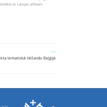
bliotēkai un Latvijas arhīvam.
>>>
kta tematiskā tikšanās Beļģijā
z 18.00