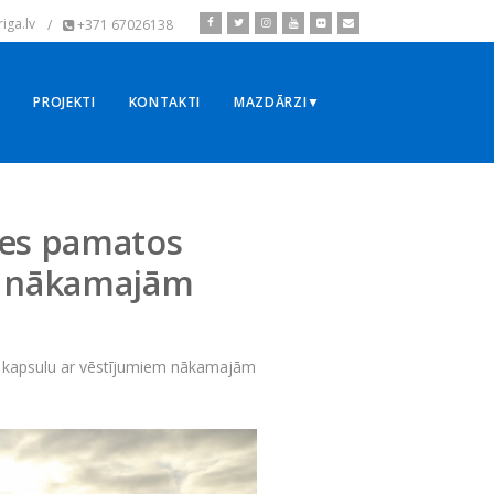
iga.lv
/
+371 67026138
▼
PROJEKTI
KONTAKTI
MAZDĀRZI▼
des pamatos
m nākamajām
a kapsulu ar vēstījumiem nākamajām