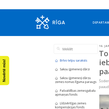
DEPARTA
16. JA
To
ie
Brīvo telpu saraksts
Novērtē mūs!
pa
Sakņu (ģimenes) dārzi
Sakņu (ģimenes) dārzu
Šodie
zemes nomas līguma paraugs
paaud
Pašvaldības zemesgabalu
apmaiņas fonds
Līdzvērtīgas zemes
kompensācijas fonds