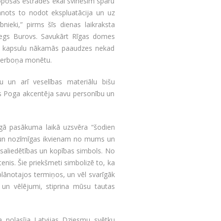
pošās estrādes ēkai svinēsim spāru
lānots to nodot ekspluatācija un uz
ieki,” pirms šīs dienas laikraksta
ļegs Burovs. Savukārt Rīgas domes
uma kapsulu nākamās paaudzes nekad
 Ģerboņa monētu.
ālu un arī veselības materiālu bišu
ris Poga akcentēja savu personību un
nīgā pasākuma laikā uzsvēra “šodien
s un nozīmīgas ikvienam no mums un
 saliedētības un kopības simbols. No
enis. Šie priekšmeti simbolizē to, ka
 plānotajos termiņos, un vēl svarīgāk
s un vēlējumi, stiprina mūsu tautas
ņa nolasīja Latvijas Dziesmu svētku