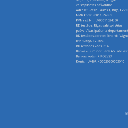
valstspilsētas pašvaldība
Adrese: Rātslaukums 1, Rīga, LV-1
NMR kods: 90011524360
PVN reģ.Nr.: LV90011524360
RD iestāde: Rīgas valstspilsētas
pašvaldības Īpašuma departamen
RD iestādes adrese: Riharda Vāgn
iela 5,Rīga, LV-1050
RD iestādes kods: 214
Banka – Luminor Bank AS Latvijas f
Bankas kods - RIKOLV2X
Konts - LV46RIKO0020300003010
I