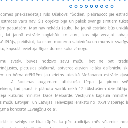
 domes priekšsēdētājs Nils Ušakovs: “Šodien, piebraucot pie estrād
estrādes vairs nav. Šis objekts bija un paliek svarīgs simtiem tūks
ām paaudzēm. Man nav nekādu šaubu, ka jaunā estrāde būs unikāla u
ēt, lai jaunā estrāde saglabātu to auru, kas bija vecajai, labaj
sēdētājs, piebilstot, ka esam moderna sabiedrība un mums ir svarīgs v
tu, kapsulā ievietoja Rīgas domes koka zīmogu.
esmu svētku būves nodzīvo savu mūžu, bet ne pati tradī
rinājusies, pletusies plašumā, aptverot aizvien lielāku dalībnieku s
iem un bērna drēbītēm. Jau krietns laiks kā Mežaparka estrāde kļuv
a – tā šodienas augumam atbilstoša tērpa. Ja pirmo svēt
niekiem, tad jaunā ir plānota vairāk nekā 12 tūkstošiem dziedātāju
tēja kultūras ministre Dace Melbārde. Vēstījuma kapsulā ministre
s mūžu Latvijai” un Latvijas Televīzijas ierakstu no XXVI Vispārējo
guma koncerta „Zvaigžņu ceļā”.
irklis ir svinīgs ne tikai tāpēc, ka pēc tradīcijas mēs vēlamies n