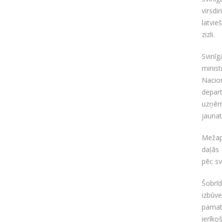
virsd
latvie
zizli.
Svinī
minist
Nacio
depar
uzņēmu
jaunat
Mežap
daļās 
pēc sv
Šobrīd
izbūv
pamatu
ierīk