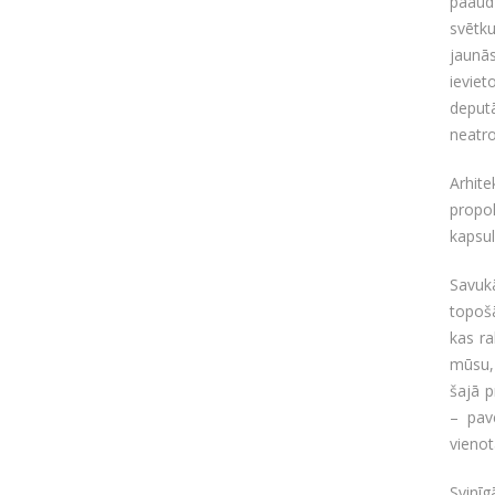
paaud
svētku
jaunā
ievie
deput
neatro
Arhite
propol
kapsul
Savuk
topoš
kas ra
mūsu, 
šajā p
– pave
vienot
Svinīg