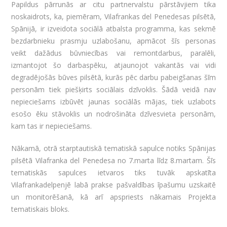
Papildus pārrunās ar citu partnervalstu pārstāvjiem tika
noskaidrots, ka, piemēram, Vilafrankas del Penedesas pilsētā,
Spānijā, ir izveidota sociālā atbalsta programma, kas sekmē
bezdarbnieku prasmju uzlabošanu, apmācot šīs personas
veikt dažādus būvniecības vai remontdarbus, paralēli,
izmantojot šo darbaspēku, atjaunojot vakantās vai vidi
degradējošās būves pilsētā, kurās pēc darbu pabeigšanas šīm
personām tiek piešķirts sociālais dzīvoklis. Šādā veidā nav
nepieciešams izbūvēt jaunas sociālās mājas, tiek uzlabots
esošo ēku stāvoklis un nodrošināta dzīvesvieta personām,
kam tas ir nepieciešams.
Nākamā, otrā starptautiskā tematiskā sapulce notiks Spānijas
pilsētā Vilafranka del Penedesa no 7.marta līdz 8.martam. Šīs
tematiskās sapulces ietvaros tiks tuvāk apskatīta
Vilafrankadelpenjē labā prakse pašvaldības īpašumu uzskaitē
un monitorēšanā, kā arī apspriests nākamais Projekta
tematiskais bloks.