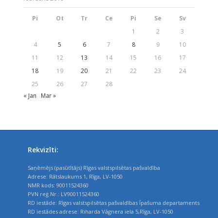
Pi
Ot
Tr
Ce
Pi
Se
Sv
1
2
3
4
5
6
7
8
9
10
11
12
13
14
15
16
17
18
19
20
21
22
23
24
25
26
27
28
« Jan
Mar »
Rekvizīti:
Saņēmējs (pasūtītājs) Rīgas valstspilsētas pašvaldība
Adrese: Rātslaukums 1, Rīga, LV-1050
NMR kods: 90011524360
PVN reģ.Nr.: LV90011524360
RD iestāde: Rīgas valstspilsētas pašvaldības Īpašuma departaments
RD iestādes adrese: Riharda Vāgnera iela 5,Rīga, LV-1050