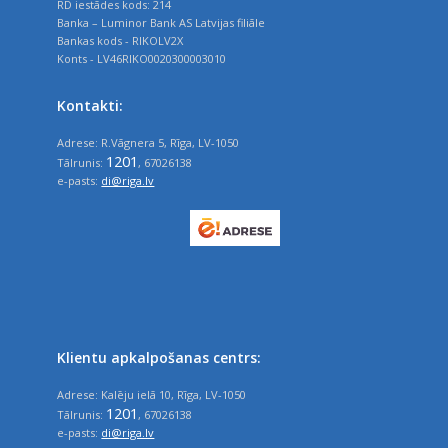
RD iestādes kods: 214
Banka – Luminor Bank AS Latvijas filiāle
Bankas kods - RIKOLV2X
Konts - LV46RIKO0020300003010
Kontakti:
Adrese: R.Vāgnera 5, Rīga, LV-1050
1201
Tālrunis:
, 67026138
e-pasts:
di@riga.lv
Klientu apkalpošanas centrs:
Adrese: Kalēju ielā 10, Rīga, LV-1050
1201
Tālrunis:
, 67026138
e-pasts:
di@riga.lv