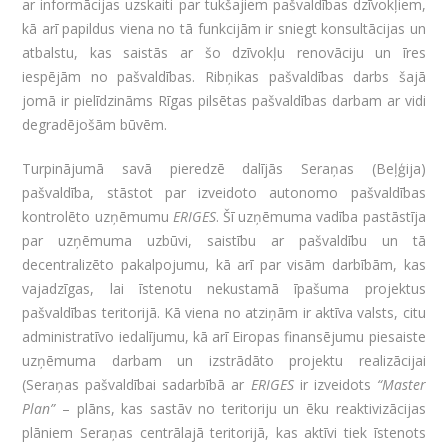
ar informācijas uzskaiti par tukšajiem pašvaldības dzīvokļiem,
kā arī papildus viena no tā funkcijām ir sniegt konsultācijas un
atbalstu, kas saistās ar šo dzīvokļu renovāciju un īres
iespējām no pašvaldības. Ribņikas pašvaldības darbs šajā
jomā ir pielīdzināms Rīgas pilsētas pašvaldības darbam ar vidi
degradējošām būvēm.
Turpinājumā savā pieredzē dalījās Seraņas (Beļģija)
pašvaldība, stāstot par izveidoto autonomo pašvaldības
kontrolēto uzņēmumu
ERIGES
. Šī uzņēmuma vadība pastāstīja
par uzņēmuma uzbūvi, saistību ar pašvaldību un tā
decentralizēto pakalpojumu, kā arī par visām darbībām, kas
vajadzīgas, lai īstenotu nekustamā īpašuma projektus
pašvaldības teritorijā. Kā viena no atziņām ir aktīva valsts, citu
administratīvo iedalījumu, kā arī Eiropas finansējumu piesaiste
uzņēmuma darbam un izstrādāto projektu realizācijai
(Seraņas pašvaldībai sadarbībā ar
ERIGES
ir izveidots
“Master
Plan”
– plāns, kas sastāv no teritoriju un ēku reaktivizācijas
plāniem Seraņas centrālajā teritorijā, kas aktīvi tiek īstenots