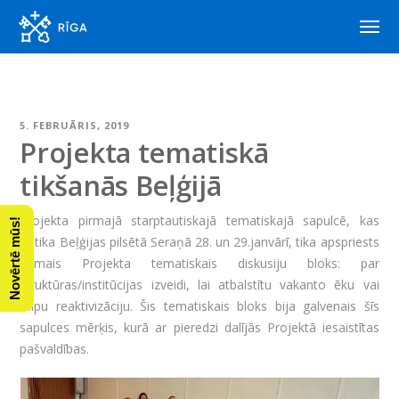
5. FEBRUĀRIS, 2019
Projekta tematiskā
tikšanās Beļģijā
Projekta pirmajā starptautiskajā tematiskajā sapulcē, kas
Novērtē mūs!
notika Beļģijas pilsētā Seraņā 28. un 29.janvārī, tika apspriests
pirmais Projekta tematiskais diskusiju bloks: par
struktūras/institūcijas izveidi, lai atbalstītu vakanto ēku vai
telpu reaktivizāciju. Šis tematiskais bloks bija galvenais šīs
sapulces mērķis, kurā ar pieredzi dalījās Projektā iesaistītas
pašvaldības.