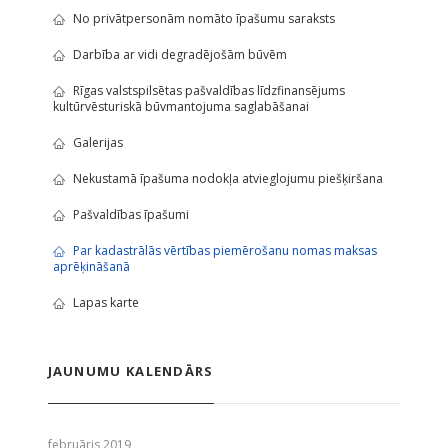
No privātpersonām nomāto īpašumu saraksts
Darbība ar vidi degradējošām būvēm
Rīgas valstspilsētas pašvaldības līdzfinansējums
kultūrvēsturiskā būvmantojuma saglabāšanai
Galerijas
Nekustamā īpašuma nodokļa atvieglojumu piešķiršana
Pašvaldības īpašumi
Par kadastrālās vērtības piemērošanu nomas maksas
aprēķināšanā
Lapas karte
JAUNUMU KALENDĀRS
februāris 2019