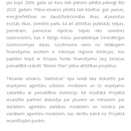
jau kopš 2006. gada un kuru tiek plānots pilnībā pabeigt līdz
2023. gadam. Plāna ietvaros pilsētā tiek būvētas gan jaunas,
energoefektīvas un daudzfunkcionālas ēkas, atjaunotas
esošās ēkas, izveidoti parki, kā arī attīstītas publiskās telpas,
piemēram, pamestas rūpnīcas telpās tiks izveidots
Gastrocentrs, kas ir līdzīgs mūsu jaunatklātajai Centrāltirgus
Gastronomijas daļai). Uzņēmuma viens no lielākajiem
finansējuma avotiem ir Valonijas reģiona dotācijas, kas
papildus kopā ar Eiropas fondu finansējumu ļauj Seraņas
pašvaldībā realizēt
“Master Plan”
plāna attīstības projektus
Tikšanās ietvaros “darbnīcas” tipa veidā tika diskutēts par
iespējamo aģentūru uzbūves modeļiem un to iespējamo
sadarbību ar pašvaldības institūciju. Kā rezultātā Projektā
iesaistītie partneri diskutēja par plusiem un mīnusiem par
dažādiem aģentūru darbības modeļiem un nonāca pie
vairākiem aģentūru modeļiem, kas derētu katrā no Projektā
iesaistītajām pusēm.