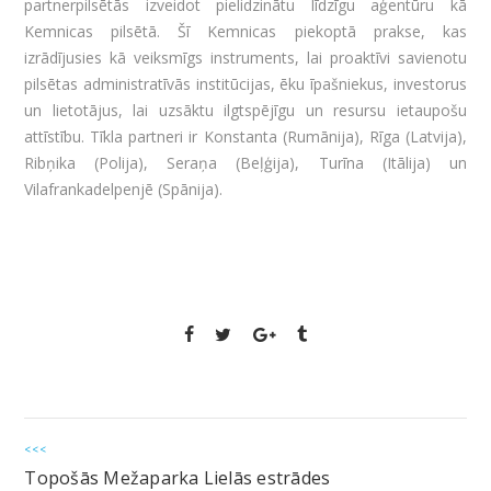
partnerpilsētās izveidot pielidzinātu līdzīgu aģentūru kā
Kemnicas pilsētā. Šī Kemnicas piekoptā prakse, kas
izrādījusies kā veiksmīgs instruments, lai proaktīvi savienotu
pilsētas administratīvās institūcijas, ēku īpašniekus, investorus
un lietotājus, lai uzsāktu ilgtspējīgu un resursu ietaupošu
attīstību. Tīkla partneri ir Konstanta (Rumānija), Rīga (Latvija),
Ribņika (Polija), Seraņa (Beļģija), Turīna (Itālija) un
Vilafrankadelpenjē (Spānija).
<<<
Topošās Mežaparka Lielās estrādes