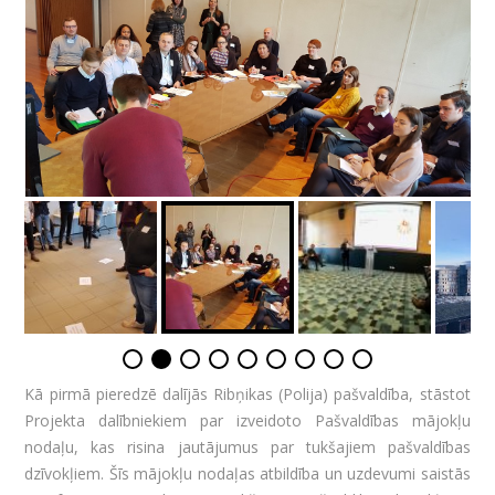
Kā pirmā pieredzē dalījās Ribņikas (Polija) pašvaldība, stāstot
Projekta dalībniekiem par izveidoto Pašvaldības mājokļu
nodaļu, kas risina jautājumus par tukšajiem pašvaldības
dzīvokļiem. Šīs mājokļu nodaļas atbildība un uzdevumi saistās