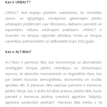
Kas ir URBACT?
URBACT dod iespēju pilsētām sadarboties, lai izstrādātu
jaunus un ilgtspējīgus risinājumus galvenajām pilsētu
urbānajām problēmām caur tīklošanos, dalīšanos pieredzē un
kapacitātes celšanu urbānajiem praktiķiem. URBACT ir
finansēts no Eiropas reģionālā attīstības fonda un Eiropas
savienības partnervalstīm un dalībvalstīm kopš 2002.gada.
Kas ir ALT/BAU?
ALT/BAU ir pārneses tīkls, kas koncentrējas uz alternatīvām
stratēģijām Eiropas pilsētu centrālajos un vēsturiskajos
rajonos, lai aktivizētu neizmantotās un degradētās ēkas, kas
par tādām kļuvušas demogrāfisku, ekonomisku un sociālu
apstākļu dēļ. Šī pārneses tīkla vadošais partneris ir Kemnicas
pilsēta Vācija, kas ir atzīta kā labās prakses pilsēta tīklā, kuras
pamatā ir Kemnicas pilsētas izveidotā aģentūra “Mājokļu
aģentūra sarūkošām pilsētām”. Pārneses tīkla mērķis ir tā