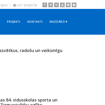
iga.lv
/
+371 67026138
▼
PROJEKTI
KONTAKTI
MAZDĀRZI▼
ssvētkus, radošu un veiksmīgu
as 84. vidusskolas sporta un
 Ziemassvētku eglīte