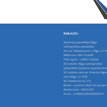
Rekvizīti:
Saņēmējs (pasūtītājs) Rīgas
valstspilsētas pašvaldība
Adrese: Rātslaukums 1, Rīga, LV-1
NMR kods: 90011524360
PVN reģ.Nr.: LV90011524360
RD iestāde: Rīgas valstspilsētas
pašvaldības Īpašuma departamen
RD iestādes adrese: Riharda Vāgn
iela 5,Rīga, LV-1050
RD iestādes kods: 214
Banka – Luminor Bank AS Latvijas f
Bankas kods - RIKOLV2X
Konts - LV46RIKO0020300003010