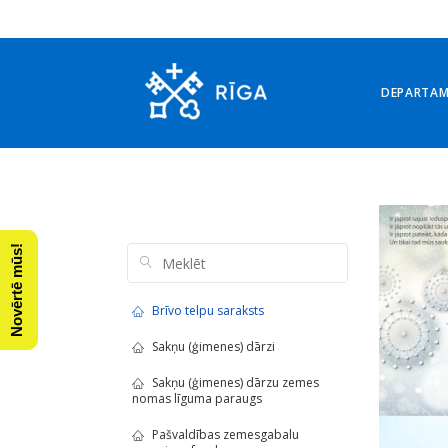
DEPARTA
Arhīvs: decembris 2018
Novērtē mūs!
Brīvo telpu saraksts
Sakņu (ģimenes) dārzi
Sakņu (ģimenes) dārzu zemes
nomas līguma paraugs
Pašvaldības zemesgabalu