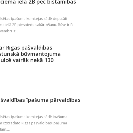
ciema ielā 2B pēc bīstamības
ilsētas īpašuma komitejas sēdē deputāti
a ielā 2B piespiedu sakārtošanu. Būve ir B
vembri iz...
ar Rīgas pašvaldības
ēsturiskā būvmantojuma
ulcē vairāk nekā 130
ašvaldības īpašuma pārvaldības
ilsētas īpašuma komitejas sēdē Īpašuma
ar izstrādāto Rīgas pašvaldības īpašuma
am....