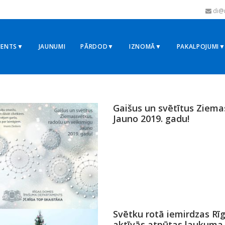
di@r
MENTS▼
JAUNUMI
PĀRDOD▼
IZNOMĀ▼
PAKALPOJUMI
Gaišus un svētītus Ziema
Jauno 2019. gadu!
Svētku rotā iemirdzas Rīg
aktīvās atpūtas laukuma