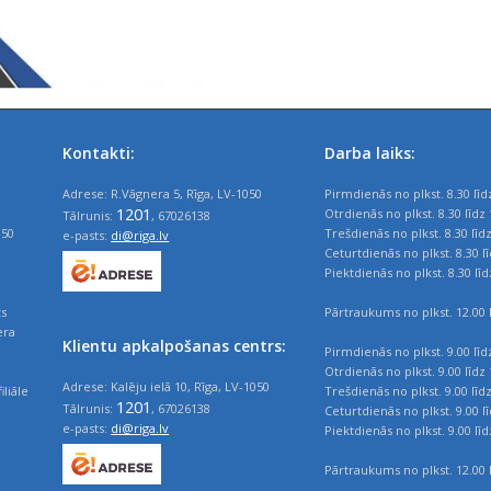
Kontakti:
Darba laiks:
Adrese: R.Vāgnera 5, Rīga, LV-1050
Pirmdienās no plkst. 8.30 līd
1201
Otrdienās no plkst. 8.30 līdz 
Tālrunis:
, 67026138
050
Trešdienās no plkst. 8.30 līd
e-pasts:
di@riga.lv
Ceturtdienās no plkst. 8.30 l
Piektdienās no plkst. 8.30 līd
ts
Pārtraukums no plkst. 12.00 l
era
Klientu apkalpošanas centrs:
Pirmdienās no plkst. 9.00 līd
Otrdienās no plkst. 9.00 līdz 
Adrese: Kalēju ielā 10, Rīga, LV-1050
iliāle
Trešdienās no plkst. 9.00 līd
1201
Tālrunis:
, 67026138
Ceturtdienās no plkst. 9.00 l
e-pasts:
di@riga.lv
Piektdienās no plkst. 9.00 līd
Pārtraukums no plkst. 12.00 l