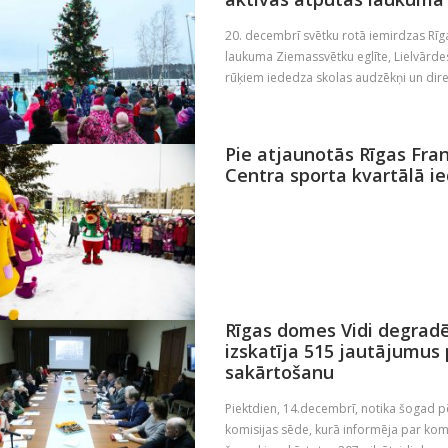
20. decembrī svētku rotā iemirdzas Rīg
laukuma Ziemassvētku eglīte, Lielvārdes
rūķiem iededza skolas audzēkņi un direk
Pie atjaunotās Rīgas Fran
Centra sporta kvartālā i
Rīgas domes Vidi degradē
izskatīja 515 jautājumu
sakārtošanu
Piektdien, 14.decembrī, notika šogad 
komisijas sēde, kurā informēja par ko