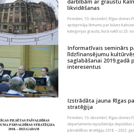
darbībām ar graustu Kaln
likvidēšanas
Pirmdien, 10. decembrī, Rīgas domes P
apstiprināja lēmumu par būves Kalnciem
kategorijas grausts, kurā naktī uz 25. no
Informatīvais seminārs p
līdzfinansējumu kultūrv
saglabāšanai 2019.gadā p
interesentus
Izstrādāta jauna Rīgas p
stratēģija
Pirmdien, 10. decembrī, Rīgas domes P
departaments iepazīstināja deputātus 
pārvaldības stratēģiju 2018. – 2023. gad