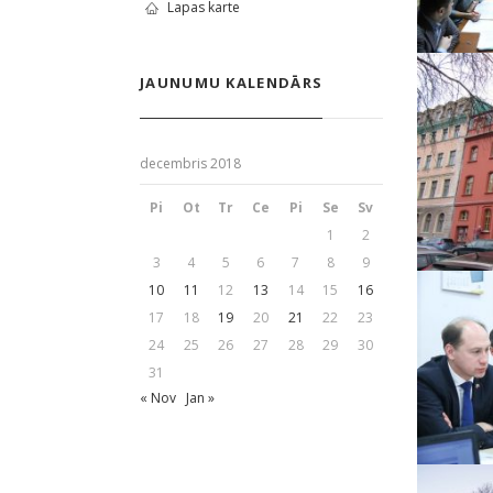
Lapas karte
JAUNUMU KALENDĀRS
decembris 2018
Pi
Ot
Tr
Ce
Pi
Se
Sv
1
2
3
4
5
6
7
8
9
10
11
12
13
14
15
16
17
18
19
20
21
22
23
24
25
26
27
28
29
30
31
« Nov
Jan »