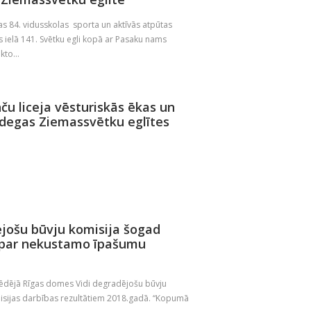
as 84. vidusskolas sporta un aktīvās atpūtas
 ielā 141. Svētku egli kopā ar Pasaku nams
to...
ču liceja vēsturiskās ēkas un
edegas Ziemassvētku eglītes
jošu būvju komisija šogad
s par nekustamo īpašumu
pēdējā Rīgas domes Vidi degradējošu būvju
misijas darbības rezultātiem 2018.gadā. “Kopumā