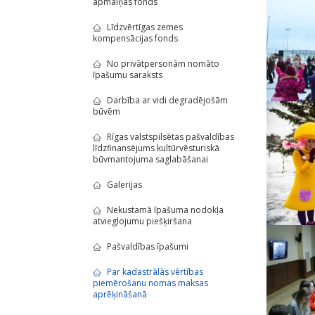
apmaiņas fonds
Līdzvērtīgas zemes
kompensācijas fonds
No privātpersonām nomāto
īpašumu saraksts
Darbība ar vidi degradējošām
būvēm
Rīgas valstspilsētas pašvaldības
līdzfinansējums kultūrvēsturiskā
būvmantojuma saglabāšanai
Galerijas
Nekustamā īpašuma nodokļa
atvieglojumu piešķiršana
Pašvaldības īpašumi
Par kadastrālās vērtības
piemērošanu nomas maksas
aprēķināšanā