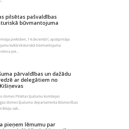
...
as pilsētas pašvaldības
ēsturiskā būvmantojuma
isija piektdien, 14.decembrī, apstiprināja
sējumu kultūrvēsturiskā būvmantojuma
teica pie...
šuma pārvaldības un dažādu
redzē ar delegātiem no
Kišiņevas
gas domes Pilsētas īpašumu komitejas
Rīgas domes Īpašuma departamenta Būvniecības
 Būvju sak...
ja pieņem lēmumu par