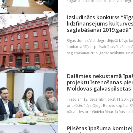
šogad ir sakārtotas 207 pilsētvidi degra
Izsludināts konkurss “Rīg
līdzfinansējums kultūrv
saglabāšanai 2019.gadā”
Rīgas domes Vidi degradējošā būvju kom
konkursa “Rīgas pašvaldības līdzfinan
saglabāšanai 2019.gadā” nolikumu un no
Dalāmies nekustamā īpa
projektu īstenošanas pie
Moldovas galvaspilsētas 
Trešdien, 12. decembrī, plkst.11.30 Rī
priekšsēdētājs Oļegs Burovs kopā ar 
pārvaldes priekšnieku Rihardu Rusinu un
Pilsētas īpašuma komite