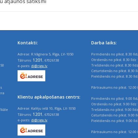
u atjaunos satiksmi
Kontakti:
Darba laiks:
Adrese: R.Vāgnera 5, Rīga, LV-1050
Pirmdienās no plkst. 8.30 līd
1201
Otrdienās no plkst. 8.30 līdz 
Tālrunis:
, 67026138
050
Trešdienās no plkst. 8.30 līd
e-pasts:
di@riga.lv
Ceturtdienās no plkst. 8.30 l
Piektdienās no plkst. 8.30 līd
ts
Pārtraukums no plkst. 12.00 l
era
Klientu apkalpošanas centrs:
Pirmdienās no plkst. 9.00 līd
Otrdienās no plkst. 9.00 līdz 
Adrese: Kalēju ielā 10, Rīga, LV-1050
iliāle
Trešdienās no plkst. 9.00 līd
1201
Tālrunis:
, 67026138
Ceturtdienās no plkst. 9.00 l
e-pasts:
di@riga.lv
Piektdienās no plkst. 9.00 līd
Pārtraukums no plkst. 12.00 l