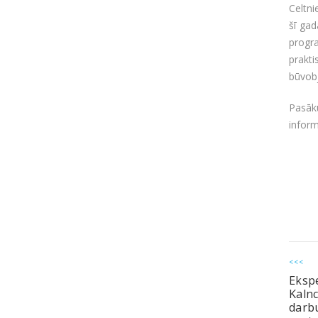
Celtni
šī gad
progr
prakt
būvob
Pasāku
infor
<<<
Eksp
Kalnc
darbu