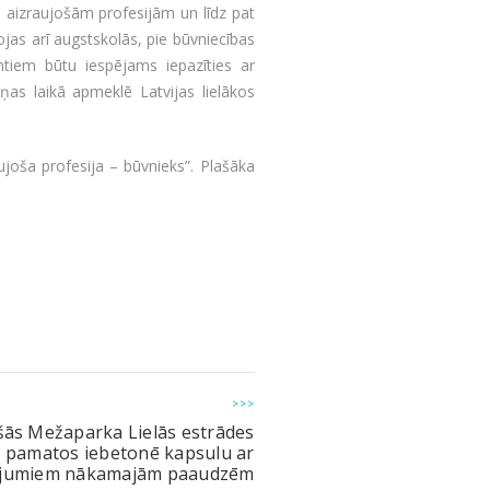
s aizraujošām profesijām un līdz pat
jas arī augstskolās, pie būvniecības
ntiem būtu iespējams iepazīties ar
as laikā apmeklē Latvijas lielākos
joša profesija – būvnieks”. Plašāka
>>>
ās Mežaparka Lielās estrādes
pamatos iebetonē kapsulu ar
ījumiem nākamajām paaudzēm