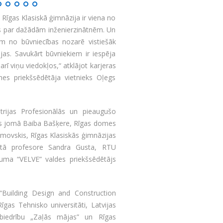
 Rīgas Klasiskā ģimnāzija ir viena no
s par dažādām inženierzinātnēm. Un
iem no būvniecības nozarē vistiešāk
ējas. Savukārt būvniekiem ir iespēja
rī viņu viedokļos,“ atklājot karjeras
es priekšsēdētāja vietnieks Oļegs
trijas Profesionālās un pieaugušo
bas jomā Baiba Bašķere, Rīgas domes
amovskis, Rīgas Klasiskās ģimnāzijas
iētā profesore Sandra Gusta, RTU
muma “VELVE” valdes priekšsēdētājs
“Building Design and Construction
īgas Tehnisko universitāti, Latvijas
biedrību „Zaļās mājas” un Rīgas