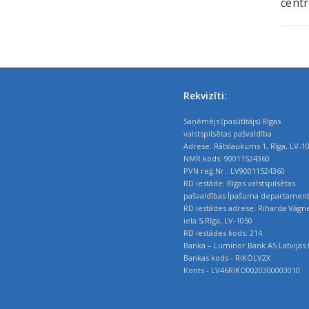
centr
Rekvizīti:
Saņēmējs (pasūtītājs) Rīgas
valstspilsētas pašvaldība
Adrese: Rātslaukums 1, Rīga, LV-1
NMR kods: 90011524360
PVN reģ.Nr.: LV90011524360
RD iestāde: Rīgas valstspilsētas
pašvaldības Īpašuma departamen
RD iestādes adrese: Riharda Vāgn
iela 5,Rīga, LV-1050
RD iestādes kods: 214
Banka – Luminor Bank AS Latvijas f
Bankas kods - RIKOLV2X
Konts - LV46RIKO0020300003010