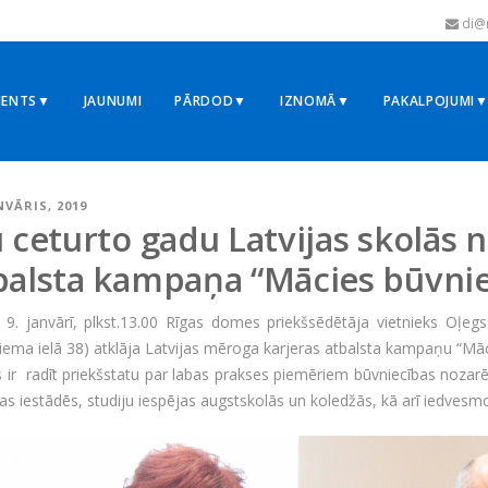
di@r
MENTS▼
JAUNUMI
PĀRDOD▼
IZNOMĀ▼
PAKALPOJUMI
NVĀRIS, 2019
u ceturto gadu Latvijas skolās n
balsta kampaņa “Mācies būvni
 9. janvārī, plkst.13.00 Rīgas domes priekšsēdētāja vietnieks Oļeg
iema ielā 38) atklāja Latvijas mēroga karjeras atbalsta kampaņu “Mā
 ir radīt priekšstatu par labas prakses piemēriem būvniecības nozar
ības iestādēs, studiju iespējas augstskolās un koledžās, kā arī iedves