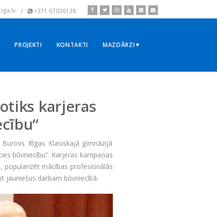
iga.lv
/
+371 67026138
▼
PROJEKTI
KONTAKTI
MAZDĀRZI▼
otiks karjeras
ecību“
s Burovs Rīgas Klasiskajā ģimnāzijā
cies būvniecību”. Karjeras kampaņas
ē, popularizēt mācības profesionālās
mot jauniešus darbam būvniecībā.