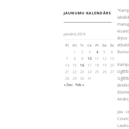
“Kampa
JAUNUMU KALENDĀRS
labāk
manupr
iesais
janvāris 2019
ārpus 
atbal
Pi
Ot
Tr
Ce
Pi
Se
Sv
Burov
1
2
3
4
5
6
7
8
9
10
11
12
13
Kampa
14
15
16
17
18
19
20
izglīt
21
22
23
24
25
26
27
Izglīt
28
29
30
31
direk
« Dec
Feb »
Būvni
Ainārs
Jau c
Counci
Lauks