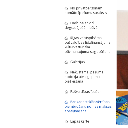
No privātpersonām
nomāto īpašumu saraksts
Darbība ar vidi
degradējošām būvēm
Rīgas valstspilsētas
pašvaldības līdzfinansējums
kultūrvēsturiskā
būvmantojuma saglabāšanai
Galerijas
Nekustamā īpašuma
nodokļa atvieglojumu
piešķiršana
Pašvaldības īpašumi
Par kadastrālās vērtības
piemērošanu nomas maksas
aprēķināšanā
Lapas karte