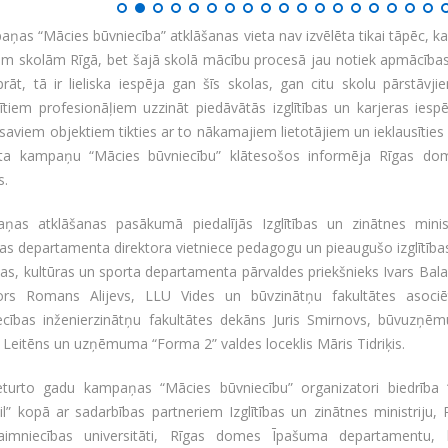
ņas “Mācies būvniecība” atklāšanas vieta nav izvēlēta tikai tāpēc, ka
ām skolām Rīgā, bet šajā skolā mācību procesā jau notiek apmācība
āt, tā ir lieliska iespēja gan šīs skolas, gan citu skolu pārstāvj
tītiem profesionāļiem uzzināt piedāvātās izglītības un karjeras iesp
saviem objektiem tikties ar to nākamajiem lietotājiem un ieklausīties a
sta kampaņu “Mācies būvniecību” klātesošos informēja Rīgas dom
s.
ņas atklāšanas pasākumā piedalījās Izglītības un zinātnes minis
ības departamenta direktora vietniece pedagogu un pieaugušo izglītī
ības, kultūras un sporta departamenta pārvaldes priekšnieks Ivars Bal
tors Romans Alijevs, LLU Vides un būvzinātņu fakultātes asoc
ecības inženierzinātņu fakultātes dekāns Juris Smirnovs, būvuzņē
 Leitēns un uzņēmuma “Forma 2” valdes loceklis Māris Tidriķis.
eturto gadu kampaņas “Mācies būvniecību” organizatori biedrība 
l” kopā ar sadarbības partneriem Izglītības un zinātnes ministriju, R
aimniecības universitāti, Rīgas domes Īpašuma departamentu, 