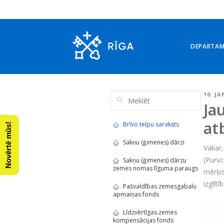
DEPARTA
10. JA
Ja
at
Brīvo telpu saraksts
Novērtē mūs!
Sakņu (ģimenes) dārzi
Vakar,
(Purvc
Sakņu (ģimenes) dārzu
zemes nomas līguma paraugs
mērķis
izglīt
Pašvaldības zemesgabalu
apmaiņas fonds
Līdzvērtīgas zemes
kompensācijas fonds