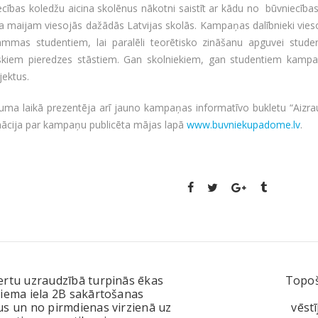
ecības koledžu aicina skolēnus nākotni saistīt ar kādu no būvniecība
a maijam viesojās dažādās Latvijas skolās. Kampaņas dalībnieki vieso
ammas studentiem, lai paralēli teorētisko zināšanu apguvei stude
iskiem pieredzes stāstiem. Gan skolniekiem, gan studentiem kampaņ
jektus.
ma laikā prezentēja arī jauno kampaņas informatīvo bukletu “Aizrau
mācija par kampaņu publicēta mājas lapā
www.buvniekupadome.lv
.
ertu uzraudzībā turpinās ēkas
Topoš
iema iela 2B sakārtošanas
s un no pirmdienas virzienā uz
vēst