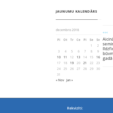
JAUNUMU KALENDĀRS
decembris 2018
<<<
Aicin
Pi
Ot
Tr
Ce
Pi
Se
Sv
semi
1
2
līdzf
3
4
5
6
7
8
9
būvm
10
11
12
13
14
15
16
gadā
17
18
19
20
21
22
23
24
25
26
27
28
29
30
31
« Nov
Jan »
Rekvizīti: