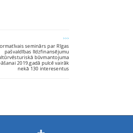
>>>
formatīvais seminārs par Rīgas
pašvaldības līdzfinansējumu
ultūrvēsturiskā būvmantojuma
āšanai 2019.gadā pulcē vairāk
nekā 130 interesentus