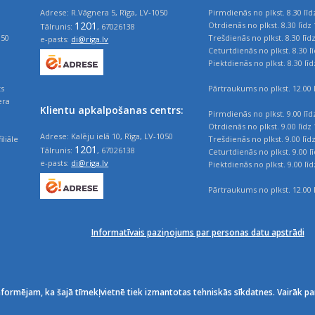
Adrese: R.Vāgnera 5, Rīga, LV-1050
Pirmdienās no plkst. 8.30 līd
1201
Otrdienās no plkst. 8.30 līdz 
Tālrunis:
, 67026138
050
Trešdienās no plkst. 8.30 līd
e-pasts:
di@riga.lv
Ceturtdienās no plkst. 8.30 l
Piektdienās no plkst. 8.30 līd
ts
Pārtraukums no plkst. 12.00 l
era
Klientu apkalpošanas centrs:
Pirmdienās no plkst. 9.00 līd
Otrdienās no plkst. 9.00 līdz 
Adrese: Kalēju ielā 10, Rīga, LV-1050
iliāle
Trešdienās no plkst. 9.00 līd
1201
Tālrunis:
, 67026138
Ceturtdienās no plkst. 9.00 l
e-pasts:
di@riga.lv
Piektdienās no plkst. 9.00 līd
Pārtraukums no plkst. 12.00 l
Informatīvais paziņojums par personas datu apstrādi
nformējam, ka šajā tīmekļvietnē tiek izmantotas tehniskās sīkdatnes. Vairāk pa