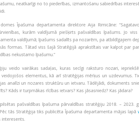
pašumu, neatkarīgi no to piederības, izmantošanu sabiedrības interesēs
idi.
 domes Īpašuma departamenta direktore Aija Rimicāne: “Sagatavot
tūrvienības, kurām valdījumā piešķirts pašvaldības īpašums. Jo vi
amenta valdījumā; īpašums sadalīts pa nozarēm, pa atbildīgajiem de
skās formas. Tātad viss šajā Stratēģijā aprakstītais var kalpot par p
ldības nekustamo īpašumu.”
ģiju veido vairākas sadaļas, kuras secīgi raksturo nozari, iepriek
 veidojošos elementus, kā arī stratēģijas mērķus un uzdevumus. Tie 
ijas analīzi un nozares struktūru un ietvaru. Tādējādi, dokuments sni
arīts? Kāds ir turpmākas rīcības ietvars? Kas jāsasniedz? Kas jādara?
 pilsētas pašvaldības īpašuma pārvaldības stratēģiju 2018. – 2023.
 Pēc tās Stratēģija tiks publicēta Īpašuma departamenta mājas lapā
s interesents.