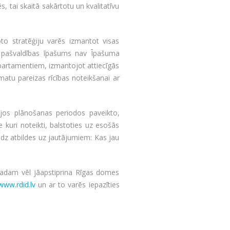
, tai skaitā sakārtotu un kvalitatīvu
o stratēģiju varēs izmantot visas
ss pašvaldības īpašums nav Īpašuma
partamentiem, izmantojot attiecīgās
amatu pareizas rīcības noteikšanai ar
šējos plānošanas periodos paveikto,
kuri noteikti, balstoties uz esošās
edz atbildes uz jautājumiem: Kas jau
 gadam vēl jāapstiprina Rīgas domes
www.rdid.lv
un ar to varēs iepazīties