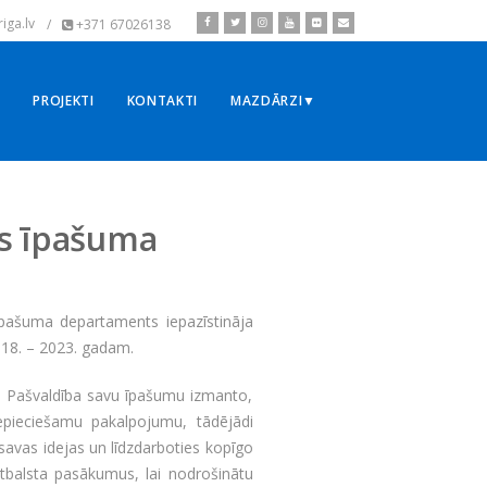
iga.lv
/
+371 67026138
▼
PROJEKTI
KONTAKTI
MAZDĀRZI▼
as īpašuma
pašuma departaments iepazīstināja
018. – 2023. gadam.
”. Pašvaldība savu īpašumu izmanto,
 nepieciešamu pakalpojumu, tādējādi
t savas idejas un līdzdarboties kopīgo
atbalsta pasākumus, lai nodrošinātu