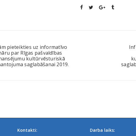
ām pieteikties uz informatīvo
In
nāru par Rīgas pašvaldības
inansējumu kultūrvēsturiskā
k
antojuma saglabāšanai 2019.
saglab
Kontakti:
Darba laiks: