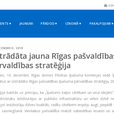
di@r
MENTS▼
JAUNUMI
PĀRDOD▼
IZNOMĀ▼
PAKALPOJUMI
ECEMBRIS, 2018
strādāta jauna Rīgas pašvaldīb
rvaldības stratēģija
ien, 10. decembrī, Rīgas domes Pilsētas īpašuma komitejas sēdē Ī
tus ar izstrādāto Rīgas pašvaldības īpašuma pārvaldības stratēģiju 2
ģija balstās uz principu, ka „Īpašums kalpo cilvēkam un viņa idejām
odrošinātu iedzīvotājus ar publisko infrastruktūru un virkni dzīvē
jot iedzīvotāju dzīves kvalitāti, radītu cilvēkiem iespēju augt, piepildī
sasniegšanā. Vienlaikus pašvaldība realizē sabiedrības iesaisti un 