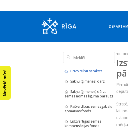
DEPARTA
10. D
Iz
pā
Brīvo telpu saraksts
Novērtē mūs!
Sakņu (ģimenes) dārzi
Pirmd
deputā
Sakņu (ģimenes) dārzu
zemes nomas līguma paraugs
Stratē
Pašvaldības zemesgabalu
lai n
apmaiņas fonds
uzlabo
Līdzvērtīgas zemes
mērķu 
kompensācijas fonds