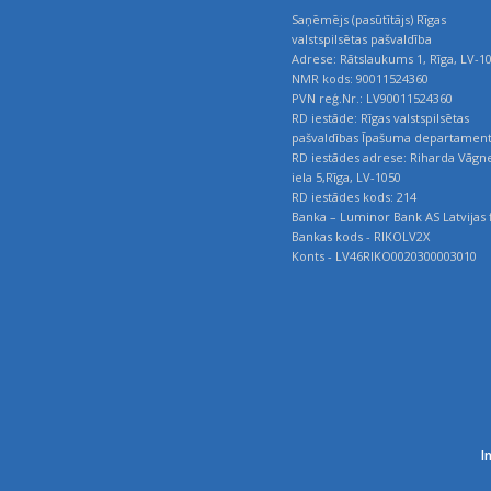
Saņēmējs (pasūtītājs) Rīgas
valstspilsētas pašvaldība
Adrese: Rātslaukums 1, Rīga, LV-1
NMR kods: 90011524360
PVN reģ.Nr.: LV90011524360
RD iestāde: Rīgas valstspilsētas
pašvaldības Īpašuma departamen
RD iestādes adrese: Riharda Vāgn
iela 5,Rīga, LV-1050
RD iestādes kods: 214
Banka – Luminor Bank AS Latvijas f
Bankas kods - RIKOLV2X
Konts - LV46RIKO0020300003010
I