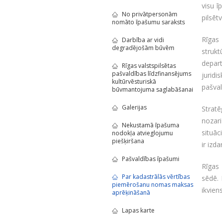
visu ī
No privātpersonām
pilsētv
nomāto īpašumu saraksts
Rīgas
Darbība ar vidi
degradējošām būvēm
struk
depart
Rīgas valstspilsētas
pašvaldības līdzfinansējums
juridi
kultūrvēsturiskā
pašva
būvmantojuma saglabāšanai
Galerijas
Stratē
nozari
Nekustamā īpašuma
situāc
nodokļa atvieglojumu
piešķiršana
ir izd
Pašvaldības īpašumi
Rīgas
Par kadastrālās vērtības
sēdē.
piemērošanu nomas maksas
ikvien
aprēķināšanā
Lapas karte