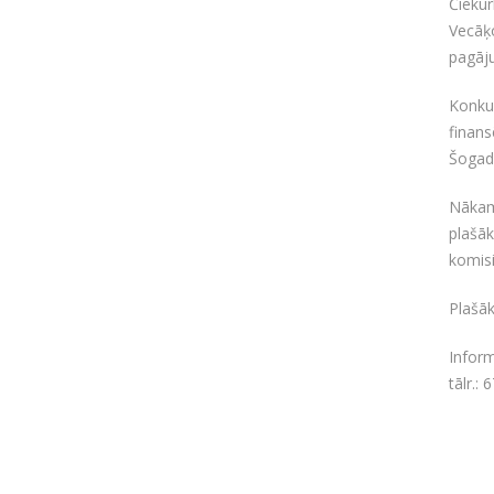
Čiekur
Vecāķo
pagāju
Konku
finans
Šogad 
Nākama
plašāk
komisi
Plašāk
Inform
tālr.: