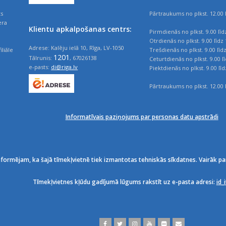
ts
Pārtraukums no plkst. 12.00 l
era
Klientu apkalpošanas centrs:
Pirmdienās no plkst. 9.00 līd
Otrdienās no plkst. 9.00 līdz 
Adrese: Kalēju ielā 10, Rīga, LV-1050
iliāle
Trešdienās no plkst. 9.00 līd
1201
Tālrunis:
, 67026138
Ceturtdienās no plkst. 9.00 l
e-pasts:
di@riga.lv
Piektdienās no plkst. 9.00 līd
Pārtraukums no plkst. 12.00 l
Informatīvais paziņojums par personas datu apstrādi
nformējam, ka šajā tīmekļvietnē tiek izmantotas tehniskās sīkdatnes. Vairāk pa
Tīmekļvietnes kļūdu gadījumā lūgums rakstīt uz e-pasta adresi:
id_