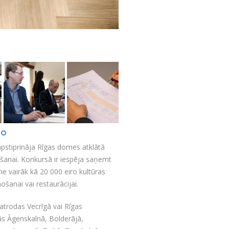
pstiprināja Rīgas domes atklātā
āšanai. Konkursā ir iespēja saņemt
 vairāk kā 20 000 eiro kultūras
šanai vai restaurācijai.
 atrodas Vecrīgā vai Rīgas
jās Āgenskalnā, Bolderājā,