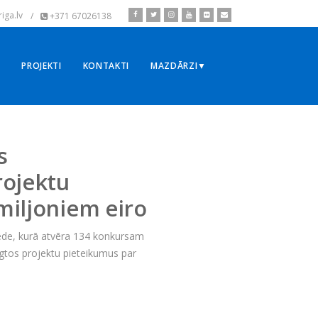
iga.lv
/
+371 67026138
▼
PROJEKTI
KONTAKTI
MAZDĀRZI▼
s
rojektu
miljoniem eiro
sēde, kurā atvēra 134 konkursam
egtos projektu pieteikumus par