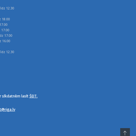
īdz 12.30
z 18.00
17.00
z 17.00
īdz 17.00
z 16.00
īdz 12.30
r sīkdatnēm lasīt
ŠEIT.
it@riga.lv