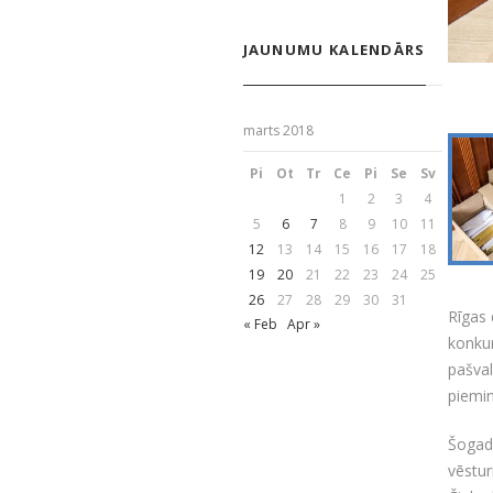
JAUNUMU KALENDĀRS
marts 2018
Pi
Ot
Tr
Ce
Pi
Se
Sv
1
2
3
4
5
6
7
8
9
10
11
12
13
14
15
16
17
18
19
20
21
22
23
24
25
26
27
28
29
30
31
Rīgas 
« Feb
Apr »
konkur
pašval
piemin
Šogad 
vēstur