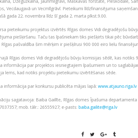
kalnā, Dzegužkalnā, Jaunmīlgrāvī, Maskavas forštatē, Pleskodālē, Sa
s, Vecdaugavā un Vecmīlgrāvī. Pieteikumi līdzfinansējuma saņemšana
šā gada 22. novembra līdz šī gada 2. marta plkst.9.00.
rsa pieteikumu projektus izvērtēs Rīgas domes Vidi degradējošu būv
ējuma piešķiršanu. Taču tas īpašniekam tiks piešķirts tikai pēc būvd
Rīgas pašvaldība šim mērķim ir piešķīrusi 900 000 eiro lielu finansēju
jā Rīgas domes Vidi degradējošu būvju komisijas sēdē, kas notiks 9. 
a informācija par projektos iesniegtajiem īpašumiem un to saglabāj
ja lems, kad notiks projektu pieteikumu izvērtēšanas sēde.
a informācija par konkursu publicēta mājas lapā:
www.atjauno.riga.lv
āciju sagatavoja: Baiba Gailīte, Rīgas domes Īpašuma departamenta 
 67037357; mob. tālr.: 26555927; e-pasts:
baiba.gailite@riga.lv