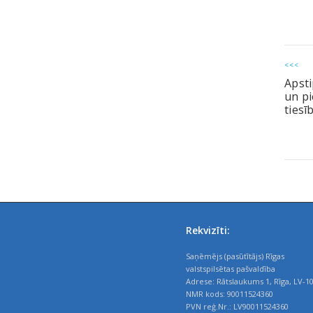
<<<
Apsti
un pi
tiesī
Rekvizīti:
Saņēmējs (pasūtītājs) Rīgas
valstspilsētas pašvaldība
Adrese: Rātslaukums 1, Rīga, LV-1
NMR kods: 90011524360
PVN reģ.Nr.: LV90011524360