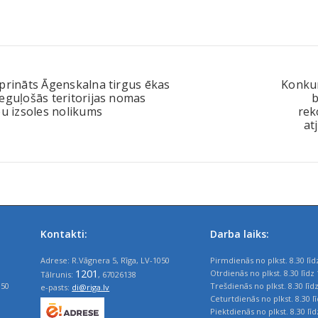
prināts Āgenskalna tirgus ēkas
Konkur
eguļošās teritorijas nomas
b
bu izsoles nolikums
rek
at
Kontakti:
Darba laiks:
Adrese: R.Vāgnera 5, Rīga, LV-1050
Pirmdienās no plkst. 8.30 līd
1201
Otrdienās no plkst. 8.30 līdz 
Tālrunis:
, 67026138
050
Trešdienās no plkst. 8.30 līd
e-pasts:
di@riga.lv
Ceturtdienās no plkst. 8.30 l
Piektdienās no plkst. 8.30 līd