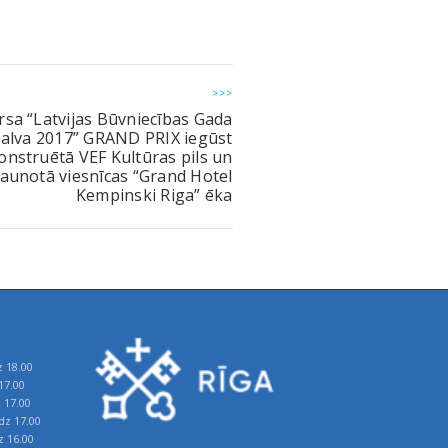
>>>
sa “Latvijas Būvniecības Gada
alva 2017” GRAND PRIX iegūst
onstruētā VEF Kultūras pils un
jaunotā viesnīcas “Grand Hotel
Kempinski Riga” ēka
z 18.00
17.00
z 17.00
īdz 17.00
z 16.00