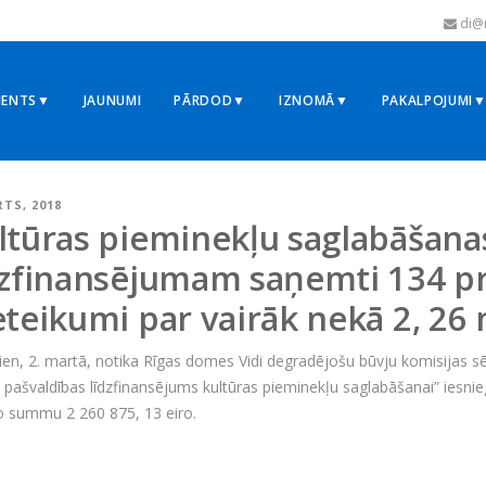
di@r
MENTS▼
JAUNUMI
PĀRDOD▼
IZNOMĀ▼
PAKALPOJUMI
RTS, 2018
ltūras pieminekļu saglabāšana
dzfinansējumam saņemti 134 p
eteikumi par vairāk nekā 2, 26 
ien, 2. martā, notika Rīgas domes Vidi degradējošu būvju komisijas 
 pašvaldības līdzfinansējums kultūras pieminekļu saglabāšanai” iesni
o summu 2 260 875, 13 eiro.