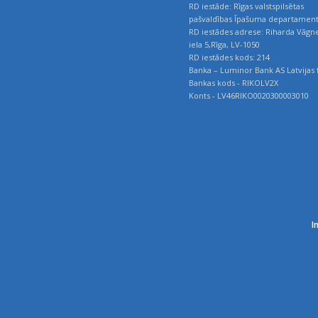
RD iestāde: Rīgas valstspilsētas
pašvaldības Īpašuma departamen
RD iestādes adrese: Riharda Vāgn
iela 5,Rīga, LV-1050
RD iestādes kods: 214
Banka – Luminor Bank AS Latvijas f
Bankas kods - RIKOLV2X
Konts - LV46RIKO0020300003010
I