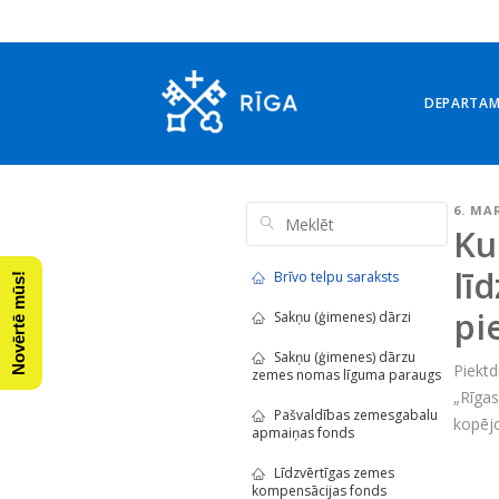
DEPARTA
6. MA
Ku
lī
Brīvo telpu saraksts
Novērtē mūs!
pi
Sakņu (ģimenes) dārzi
Sakņu (ģimenes) dārzu
Piektd
zemes nomas līguma paraugs
„Rīgas
Pašvaldības zemesgabalu
kopēj
apmaiņas fonds
Līdzvērtīgas zemes
kompensācijas fonds