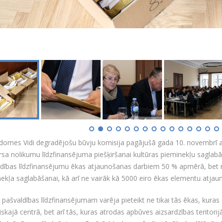
domes Vidi degradējošu būvju komisija pagājušā gada 10. novembrī a
sa nolikumu līdzfinansējuma piešķiršanai kultūras pieminekļu saglab
dības līdzfinansējumu ēkas atjaunošanas darbiem 50 % apmērā, bet ne
ekļa saglabāšanai, kā arī ne vairāk kā 5000 eiro ēkas elementu atjauno
pašvaldības līdzfinansējumam varēja pieteikt ne tikai tās ēkas, kuras
iskajā centrā, bet arī tās, kuras atrodas apbūves aizsardzības teritori