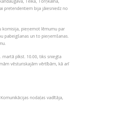
rkandaugavā, Teikā, Torņkalnā,
i pretendentiem bija jāiesniedz no
ju komisija, pieņemot lēmumu par
arbu pabeigšanas un to pieņemšanas.
mu.
martā plkst. 10.00, tiks sniegta
amām vēsturiskajām vērtībām, kā arī
Komunikācijas nodaļas vadītāja,