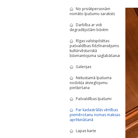
No privātpersonām
nomāto īpašumu saraksts
Darbība ar vidi
degradējošām būvēm
Rīgas valstspilsētas
pašvaldības līdzfinansējums
kultūrvēsturiskā
būvmantojuma saglabāšanai
Galerijas
Nekustamā īpašuma
nodokļa atvieglojumu
piešķiršana
Pašvaldības īpašumi
Par kadastrālās vērtības
piemērošanu nomas maksas
aprēķināšanā
Lapas karte