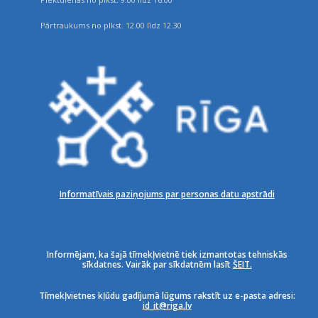
Pārtraukums no plkst. 12.00 līdz 12.30
Informatīvais paziņojums par personas datu apstrādi
Informējam, ka šajā tīmekļvietnē tiek izmantotas tehniskās
sīkdatnes. Vairāk par sīkdatnēm lasīt
ŠEIT.
Tīmekļvietnes kļūdu gadījumā lūgums rakstīt uz e-pasta adresi:
id_it@riga.lv