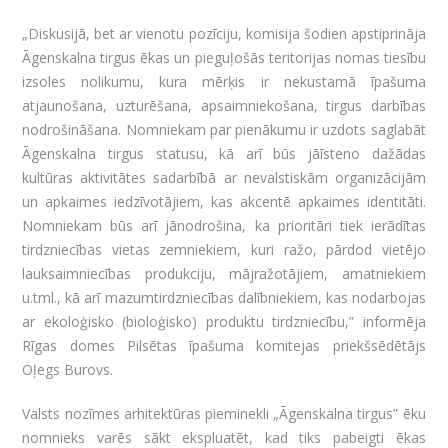
„Diskusijā, bet ar vienotu pozīciju, komisija šodien apstiprināja
Āgenskalna tirgus ēkas un pieguļošās teritorijas nomas tiesību
izsoles nolikumu, kura mērķis ir nekustamā īpašuma
atjaunošana, uzturēšana, apsaimniekošana, tirgus darbības
nodrošināšana. Nomniekam par pienākumu ir uzdots saglabāt
Āgenskalna tirgus statusu, kā arī būs jāīsteno dažādas
kultūras aktivitātes sadarbībā ar nevalstiskām organizācijām
un apkaimes iedzīvotājiem, kas akcentē apkaimes identitāti.
Nomniekam būs arī jānodrošina, ka prioritāri tiek ierādītas
tirdzniecības vietas zemniekiem, kuri ražo, pārdod vietējo
lauksaimniecības produkciju, mājražotājiem, amatniekiem
u.tml., kā arī mazumtirdzniecības dalībniekiem, kas nodarbojas
ar ekoloģisko (bioloģisko) produktu tirdzniecību,” informēja
Rīgas domes Pilsētas īpašuma komitejas priekšsēdētājs
Oļegs Burovs.
Valsts nozīmes arhitektūras pieminekli „Āgenskalna tirgus” ēku
nomnieks varēs sākt ekspluatēt, kad tiks pabeigti ēkas