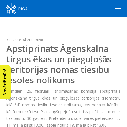
26. FEBRUĀRIS, 2018
Apstiprināts Āgenskalna
tirgus ēkas un pieguļošās
teritorijas nomas tiesību
Novērtē mūs!
izsoles nolikums
Pirmdien, 26. februārī, Iznomāšanas komisija apstiprināja
Āgenskalna tirgus ēkas un pieguļošās teritorijas (Nometņu
ielā 64) nomas tiesību izsoles nolikumu, kas nosaka kārtību,
kādā mutiskā izsolē ar augšupejošu soli tiks piešķirtas nomas
tiesības uz 30 gadiem. Pretendenti izsolei varēs pieteikties līdz
11. maija plkst.13.00. Izsole notiks 18. maijā plkst.13.00.