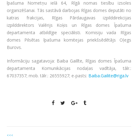
īpašuma Nometņu ielā 64, Rīgā nomas tiesību izsoles
organizēšanai. Tās sastāvā darbojas Rīgas domes deputāti no
katras frakcijas, Rīgas Pārdaugavas izpilddirekcijas
izpilddirektors Valērijs Koķis un Rīgas domes Īpašuma
departamenta atbildīgie speciālisti. Komisiju vada Rīgas
domes Pilsētas īpašuma komitejas priekšsēdētājs Oļegs
Burovs.
Informāciju sagatavoja: Baiba Gailīte, Rīgas domes Īpašuma
departamenta Komunikācijas nodaļas vadītāja, tālr.:
67037357; mob. tālr.: 26555927; e-pasts:
Baiba.Gailite@riga.lv
<<<