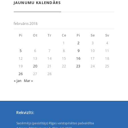
JAUNUMU KALENDĀRS
februāris 2018
Pi
Ot
Tr
Ce
Pi
Se
Sv
1
2
3
4
5
6
7
8
9
10
11
12
13
14
15
16
17
18
19
20
21
22
23
24
25
26
27
28
« Jan
Mar »
Rekvizīti:
Saņēmējs (pasūtītājs) Rīgas valstspilsētas pašvaldība