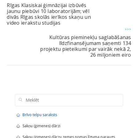
Rīgas Klasiskai ģimnāzijai izbūvēs
jaunu piebūvi 10 laboratorijām; vēl
divās Rīgas skolās ierīkos skaņu un
video ierakstu studijas
>>>
Kultūras pieminekļu saglabāšanas
līdzfinansējumam saņemti 134
projektu pieteikumi par vairāk nekā 2,
26 miljoniem eiro
Brīvo telpu saraksts
Sakņu (ģimenes) dārzi
Sakņu (ģimenes) dārzu zemes nomas līguma paraugs