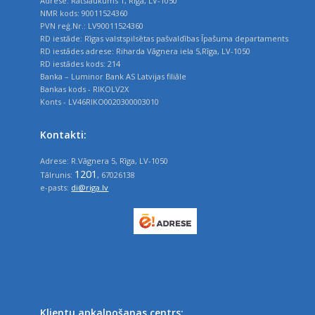
Adrese: Rātslaukums 1, Rīga, LV-1050
NMR kods: 90011524360
PVN reģ.Nr.: LV90011524360
RD iestāde: Rīgas valstspilsētas pašvaldības Īpašuma departaments
RD iestādes adrese: Riharda Vāgnera iela 5,Rīga, LV-1050
RD iestādes kods: 214
Banka – Luminor Bank AS Latvijas filiāle
Bankas kods - RIKOLV2X
Konts - LV46RIKO0020300003010
Kontakti:
Adrese: R.Vāgnera 5, Rīga, LV-1050
1201
Tālrunis:
, 67026138
e-pasts:
di@riga.lv
Klientu apkalpošanas centrs: