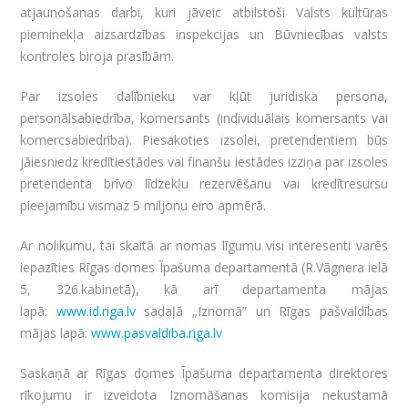
atjaunošanas darbi, kuri jāveic atbilstoši Valsts kultūras
pieminekļa aizsardzības inspekcijas un Būvniecības valsts
kontroles biroja prasībām.
Par izsoles dalībnieku var kļūt juridiska persona,
personālsabiedrība, komersants (individuālais komersants vai
komercsabiedrība). Piesakoties izsolei, pretendentiem būs
jāiesniedz kredītiestādes vai finanšu iestādes izziņa par izsoles
pretendenta brīvo līdzekļu rezervēšanu vai kredītresursu
pieejamību vismaz 5 miljonu eiro apmērā.
Ar nolikumu, tai skaitā ar nomas līgumu visi interesenti varēs
iepazīties Rīgas domes Īpašuma departamentā (R.Vāgnera ielā
5, 326.kabinetā), kā arī departamenta mājas
lapā:
www.id.riga.lv
sadaļā „Iznomā” un Rīgas pašvaldības
mājas lapā:
www.pasvaldiba.riga.lv
Saskaņā ar Rīgas domes Īpašuma departamenta direktores
rīkojumu ir izveidota Iznomāšanas komisija nekustamā