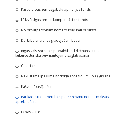
Pašvaldības zemesgabalu apmaiņas fonds
Līdzvērtīgas zemes kompensācijas fonds
No privātpersonām nomāto īpašumu saraksts
Darbība ar vidi degradējošām būvēm
Rīgas valstspilsētas pašvaldības līdzfinansējums
kultūrvēsturiskā būvmantojuma saglabāšanai
Galerijas
Nekustamā īpašuma nodokļa atvieglojumu piešķiršana
Pašvaldības īpašumi
Par kadastrālās vērtības piemērošanu nomas maksas
aprēķināšanā
Lapas karte