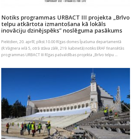
Notiks programmas URBACT III projekta „Brīvo
telpu atkārtota izmantošana kā lokāls
inovāciju dzinējspēks” noslēguma pasākums
Piektdien, 20. aprīlī, plkst.10.00 Rīgas domes Īpašuma departamentā
(R.Vāgnera ielā 5, otrā stāva zālē, 219. kabinetā) notiks ERAF finansētās
programmas URBACT III Rīgas pašvaldības projekta „Brīvo telpu ...