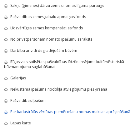
Sakņu (ģimenes) dārzu zemes nomas līguma paraugs
Pašvaldības zemesgabalu apmaiņas fonds
Līdzvērtīgas zemes kompensācijas fonds
No privātpersonām nomāto īpašumu saraksts
Darbība ar vidi degradējošām būvēm
Rīgas valstspilsētas pašvaldības līdzfinansējums kultūrvēsturiskā
būvmantojuma saglabāšanai
Galerijas
Nekustamā īpašuma nodokļa atvieglojumu piešķiršana
Pašvaldības īpašumi
Par kadastrālās vērtības piemērošanu nomas maksas aprēķināšanā
Lapas karte