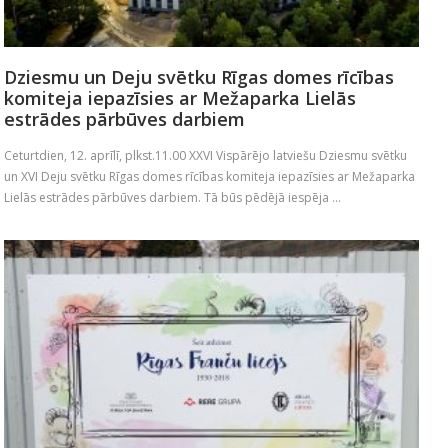
Dziesmu un Deju svētku Rīgas domes rīcības
komiteja iepazīsies ar Mežaparka Lielās
estrādes pārbūves darbiem
Ceturtdien, 12. aprīlī, plkst.11.00 XXVI Vispārējo latviešu Dziesmu svētku
un XVI Deju svētku Rīgas domes rīcības komiteja iepazīsies ar Mežaparka
Lielās estrādes pārbūves darbiem. Tā būs pēdējā iespēja ...