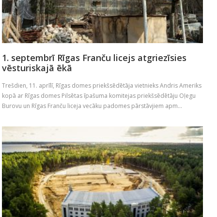
1. septembrī Rīgas Franču licejs atgriezīsies
vēsturiskajā ēkā
Trešdien, 11. aprīlī, Rīgas domes priekšsēdētāja vietnieks Andris Ameriks
kopā ar Rīgas domes Pilsētas īpašuma komitejas priekšsēdētāju Oļegu
Burovu un Rīgas Franču liceja vecāku padomes pārstāvjiem apm...