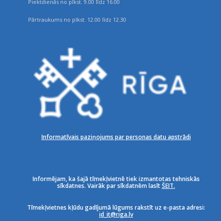
Piektdienās no plkst. 9.00 līdz 16.00
Pārtraukums no plkst. 12.00 līdz 12.30
Informatīvais paziņojums par personas datu apstrādi
Informējam, ka šajā tīmekļvietnē tiek izmantotas tehniskās
sīkdatnes. Vairāk par sīkdatnēm lasīt
ŠEIT.
Tīmekļvietnes kļūdu gadījumā lūgums rakstīt uz e-pasta adresi:
id_it@riga.lv