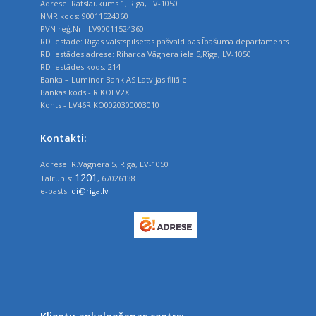
Adrese: Rātslaukums 1, Rīga, LV-1050
NMR kods: 90011524360
PVN reģ.Nr.: LV90011524360
RD iestāde: Rīgas valstspilsētas pašvaldības Īpašuma departaments
RD iestādes adrese: Riharda Vāgnera iela 5,Rīga, LV-1050
RD iestādes kods: 214
Banka – Luminor Bank AS Latvijas filiāle
Bankas kods - RIKOLV2X
Konts - LV46RIKO0020300003010
Kontakti:
Adrese: R.Vāgnera 5, Rīga, LV-1050
1201
Tālrunis:
, 67026138
e-pasts:
di@riga.lv