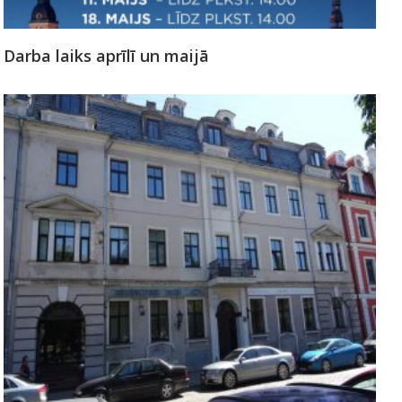
Darba laiks aprīlī un maijā