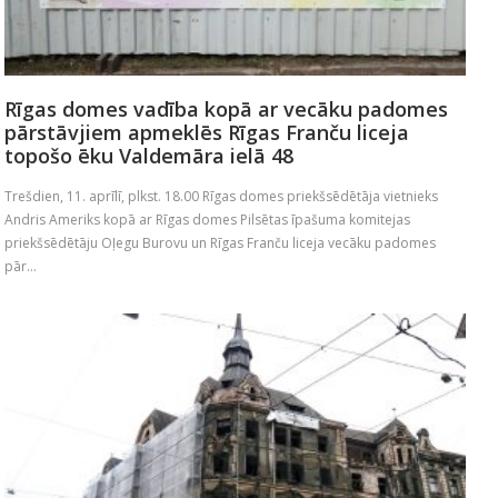
Rīgas domes vadība kopā ar vecāku padomes
pārstāvjiem apmeklēs Rīgas Franču liceja
topošo ēku Valdemāra ielā 48
Trešdien, 11. aprīlī, plkst. 18.00 Rīgas domes priekšsēdētāja vietnieks
Andris Ameriks kopā ar Rīgas domes Pilsētas īpašuma komitejas
priekšsēdētāju Oļegu Burovu un Rīgas Franču liceja vecāku padomes
pār...