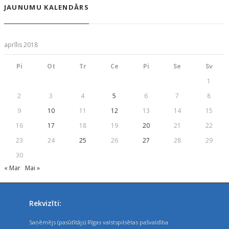
JAUNUMU KALENDĀRS
aprīlis 2018
Pi
Ot
Tr
Ce
Pi
Se
Sv
1
2
3
4
5
6
7
8
9
10
11
12
13
14
15
16
17
18
19
20
21
22
23
24
25
26
27
28
29
30
« Mar
Mai »
Rekvizīti:
Saņēmējs (pasūtītājs) Rīgas valstspilsētas pašvaldība