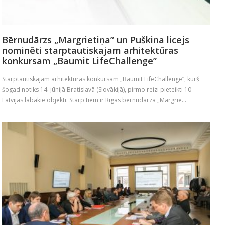
Bērnudārzs „Margrietiņa” un Puškina licejs
nominēti starptautiskajam arhitektūras
konkursam „Baumit LifeChallenge”
Starptautiskajam arhitektūras konkursam „Baumit LifeChallenge”, kurš
šogad notiks 14. jūnijā Bratislavā (Slovākijā), pirmo reizi pieteikti 10
Latvijas labākie objekti. Starp tiem ir Rīgas bērnudārza „Margrie...