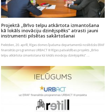
Projektā „Brīvo telpu atkārtota izmantošana
kā lokāls inovāciju dzinējspēks” atrasti jauni
instrumenti pilsētas sakārtošanai
Piektdien, 20. aprīlī, Rīgas domes Īpašuma departamentā noslēdzās ERAF
finansētās programmas URBACT III Rīgas pašvaldības projekts „Brīvo
telpu atkārtota izmantošana kā lokāls inovāciju dzinējspēks”. ...