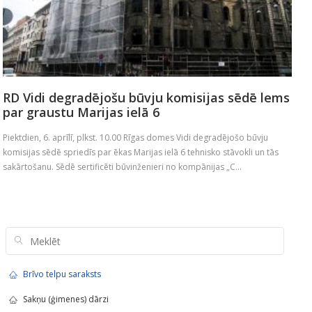
RD Vidi degradējošu būvju komisijas sēdē lems
par graustu Marijas ielā 6
Piektdien, 6. aprīlī, plkst. 10.00 Rīgas domes Vidi degradējošo būvju
komisijas sēdē spriedīs par ēkas Marijas ielā 6 tehnisko stāvokli un tās
sakārtošanu. Sēdē sertificēti būvinženieri no kompānijas „C...
Brīvo telpu saraksts
Sakņu (ģimenes) dārzi