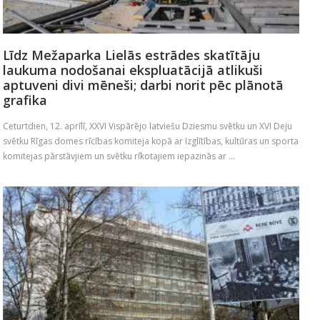
Līdz Mežaparka Lielās estrādes skatītāju
laukuma nodošanai ekspluatācijā atlikuši
aptuveni divi mēneši; darbi norit pēc plānotā
grafika
Ceturtdien, 12. aprīlī, XXVI Vispārējo latviešu Dziesmu svētku un XVI Deju
svētku Rīgas domes rīcības komiteja kopā ar Izglītības, kultūras un sporta
komitejas pārstāvjiem un svētku rīkotajiem iepazinās ar ...