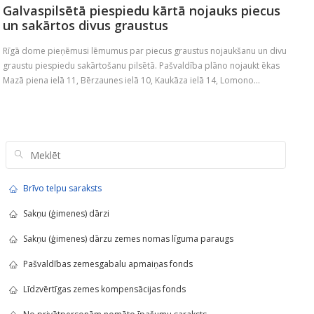
Galvaspilsētā piespiedu kārtā nojauks piecus
un sakārtos divus graustus
Rīgā dome pieņēmusi lēmumus par piecus graustus nojaukšanu un divu
graustu piespiedu sakārtošanu pilsētā. Pašvaldība plāno nojaukt ēkas
Mazā piena ielā 11, Bērzaunes ielā 10, Kaukāza ielā 14, Lomono...
Brīvo telpu saraksts
Sakņu (ģimenes) dārzi
Sakņu (ģimenes) dārzu zemes nomas līguma paraugs
Pašvaldības zemesgabalu apmaiņas fonds
Līdzvērtīgas zemes kompensācijas fonds