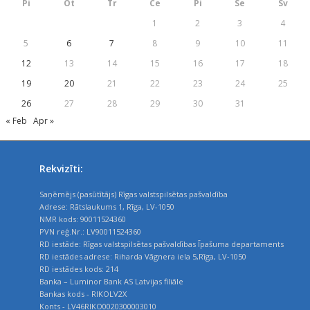
Pi
Ot
Tr
Ce
Pi
Se
Sv
1
2
3
4
5
6
7
8
9
10
11
12
13
14
15
16
17
18
19
20
21
22
23
24
25
26
27
28
29
30
31
« Feb
Apr »
Rekvizīti:
Saņēmējs (pasūtītājs) Rīgas valstspilsētas pašvaldība
Adrese: Rātslaukums 1, Rīga, LV-1050
NMR kods: 90011524360
PVN reģ.Nr.: LV90011524360
RD iestāde: Rīgas valstspilsētas pašvaldības Īpašuma departaments
RD iestādes adrese: Riharda Vāgnera iela 5,Rīga, LV-1050
RD iestādes kods: 214
Banka – Luminor Bank AS Latvijas filiāle
Bankas kods - RIKOLV2X
Konts - LV46RIKO0020300003010