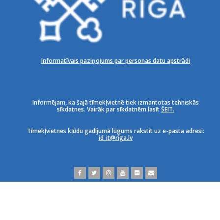
Informatīvais paziņojums par personas datu apstrādi
Informējam, ka šajā tīmekļvietnē tiek izmantotas tehniskās
sīkdatnes. Vairāk par sīkdatnēm lasīt
ŠEIT.
Tīmekļvietnes kļūdu gadījumā lūgums rakstīt uz e-pasta adresi:
id_it@riga.lv