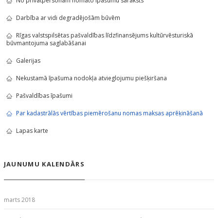
No privātpersonām nomāto īpašumu saraksts
Darbība ar vidi degradējošām būvēm
Rīgas valstspilsētas pašvaldības līdzfinansējums kultūrvēsturiskā
būvmantojuma saglabāšanai
Galerijas
Nekustamā īpašuma nodokļa atvieglojumu piešķiršana
Pašvaldības īpašumi
Par kadastrālās vērtības piemērošanu nomas maksas aprēķināšanā
Lapas karte
JAUNUMU KALENDĀRS
marts 2018