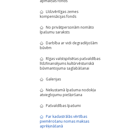
apmaiņas fonds
Līdzvērtīgas zemes
kompensācijas fonds
No privātpersonām nomāto
īpašumu saraksts
Darbība ar vidi degradējošām
būvēm
Rīgas valstspilsētas pašvaldības
līdzfinansējums kultūrvēsturiskā
būvmantojuma saglabāšanai
Galerijas
Nekustamā īpašuma nodokļa
atvieglojumu piešķiršana
Pašvaldības īpašumi
Par kadastrālās vērtības
piemērošanu nomas maksas
aprēķināšanā