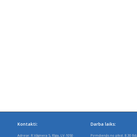
Kontakti:
Darba laiks:
Adrese: R.Vāgnera 5, Rīga, LV-1050
Pirmdienās no plkst. 8.30 līd