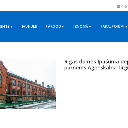
di@r
MENTS▼
JAUNUMI
PĀRDOD▼
IZNOMĀ▼
PAKALPOJUMI
8
Rīgas domes Īpašuma de
pārņems Āgenskalna tirg