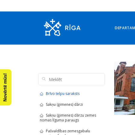
DEPARTA
Arhīvs: 2. februāris, 201
Novērtē mūs!
Brīvo telpu saraksts
Sakņu (ģimenes) dārzi
Sakņu (ģimenes) dārzu zemes
nomas līguma paraugs
Pašvaldības zemesgabalu