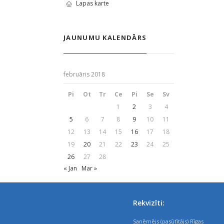
Lapas karte
JAUNUMU KALENDĀRS
februāris 2018
Pi
Ot
Tr
Ce
Pi
Se
Sv
1
2
3
4
5
6
7
8
9
10
11
12
13
14
15
16
17
18
19
20
21
22
23
24
25
26
27
28
« Jan
Mar »
Rekvizīti:
Saņēmējs (pasūtītājs) Rīgas