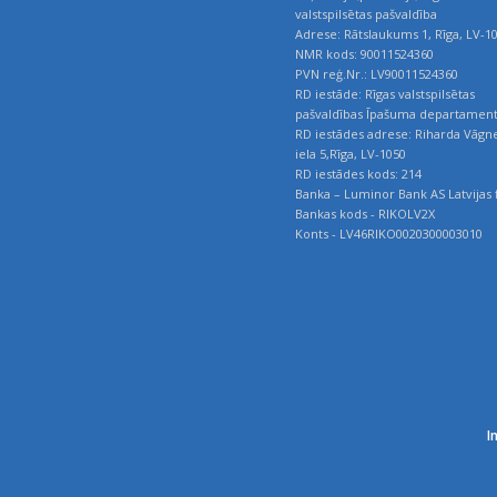
valstspilsētas pašvaldība
Adrese: Rātslaukums 1, Rīga, LV-1
NMR kods: 90011524360
PVN reģ.Nr.: LV90011524360
RD iestāde: Rīgas valstspilsētas
pašvaldības Īpašuma departamen
RD iestādes adrese: Riharda Vāgn
iela 5,Rīga, LV-1050
RD iestādes kods: 214
Banka – Luminor Bank AS Latvijas f
Bankas kods - RIKOLV2X
Konts - LV46RIKO0020300003010
I