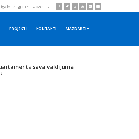
iga.lv
/
+371 67026138
▼
PROJEKTI
KONTAKTI
MAZDĀRZI▼
partaments savā valdījumā
u