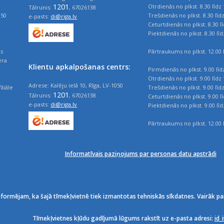
1201
Otrdienās no plkst. 8.30 līdz 
Tālrunis:
, 67026138
050
Trešdienās no plkst. 8.30 līd
e-pasts:
di@riga.lv
Ceturtdienās no plkst. 8.30 l
Piektdienās no plkst. 8.30 līd
ts
Pārtraukums no plkst. 12.00 l
era
Klientu apkalpošanas centrs:
Pirmdienās no plkst. 9.00 līd
Otrdienās no plkst. 9.00 līdz 
Adrese: Kalēju ielā 10, Rīga, LV-1050
iliāle
Trešdienās no plkst. 9.00 līd
1201
Tālrunis:
, 67026138
Ceturtdienās no plkst. 9.00 l
e-pasts:
di@riga.lv
Piektdienās no plkst. 9.00 līd
Pārtraukums no plkst. 12.00 l
Informatīvais paziņojums par personas datu apstrādi
nformējam, ka šajā tīmekļvietnē tiek izmantotas tehniskās sīkdatnes. Vairāk pa
Tīmekļvietnes kļūdu gadījumā lūgums rakstīt uz e-pasta adresi:
id_