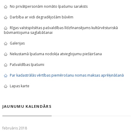
No privātpersonām nomāto īpašumu saraksts
Darbība ar vidi degradējošām būvēm
Rīgas valstspilsētas pašvaldības līdzfinansējums kultūrvēsturiskā
būvmantojuma saglabāšanai
Galerijas
Nekustamā īpašuma nodokļa atvieglojumu piešķiršana
Pašvaldības īpašumi
Par kadastrālās vērtības piemērošanu nomas maksas aprēķināšanā
Lapas karte
JAUNUMU KALENDĀRS
februāris 2018