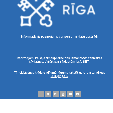
Informatīvais paziņojums par personas datu apstrādi
Informējam, ka šajā tīmekļvietnē tiek izmantotas tehniskās
sīkdatnes. Vairāk par sīkdatnēm lasīt
ŠEIT.
Tīmekļvietnes kļūdu gadījumā lūgums rakstīt uz e-pasta adresi:
id_it@riga.lv