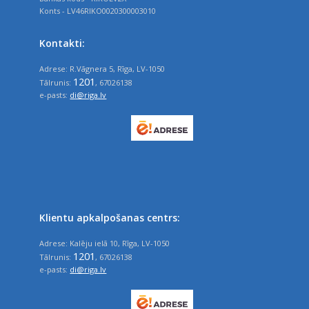
Konts - LV46RIKO0020300003010
Kontakti:
Adrese: R.Vāgnera 5, Rīga, LV-1050
1201
Tālrunis:
, 67026138
e-pasts:
di@riga.lv
Klientu apkalpošanas centrs:
Adrese: Kalēju ielā 10, Rīga, LV-1050
1201
Tālrunis:
, 67026138
e-pasts:
di@riga.lv