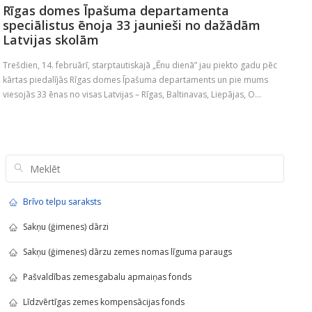
Rīgas domes Īpašuma departamenta
speciālistus ēnoja 33 jaunieši no dažādām
Latvijas skolām
Trešdien, 14. februārī, starptautiskajā „Ēnu dienā” jau piekto gadu pēc
kārtas piedalījās Rīgas domes Īpašuma departaments un pie mums
viesojās 33 ēnas no visas Latvijas – Rīgas, Baltinavas, Liepājas, O...
Brīvo telpu saraksts
Sakņu (ģimenes) dārzi
Sakņu (ģimenes) dārzu zemes nomas līguma paraugs
Pašvaldības zemesgabalu apmaiņas fonds
Līdzvērtīgas zemes kompensācijas fonds