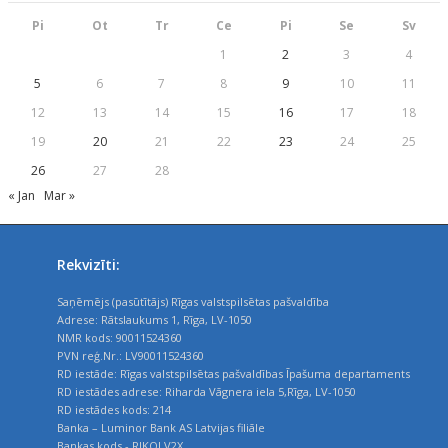
Pi
Ot
Tr
Ce
Pi
Se
Sv
1
2
3
4
5
6
7
8
9
10
11
12
13
14
15
16
17
18
19
20
21
22
23
24
25
26
27
28
« Jan
Mar »
Rekvizīti:
Saņēmējs (pasūtītājs) Rīgas valstspilsētas pašvaldība
Adrese: Rātslaukums 1, Rīga, LV-1050
NMR kods: 90011524360
PVN reģ.Nr.: LV90011524360
RD iestāde: Rīgas valstspilsētas pašvaldības Īpašuma departaments
RD iestādes adrese: Riharda Vāgnera iela 5,Rīga, LV-1050
RD iestādes kods: 214
Banka – Luminor Bank AS Latvijas filiāle
Bankas kods - RIKOLV2X