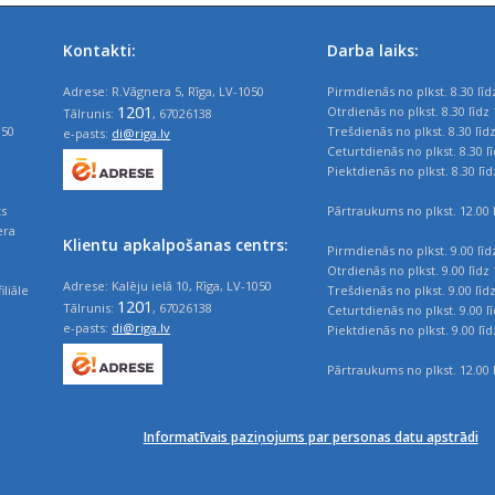
Kontakti:
Darba laiks:
Adrese: R.Vāgnera 5, Rīga, LV-1050
Pirmdienās no plkst. 8.30 līd
1201
Otrdienās no plkst. 8.30 līdz 
Tālrunis:
, 67026138
050
Trešdienās no plkst. 8.30 līd
e-pasts:
di@riga.lv
Ceturtdienās no plkst. 8.30 l
Piektdienās no plkst. 8.30 līd
ts
Pārtraukums no plkst. 12.00 l
era
Klientu apkalpošanas centrs:
Pirmdienās no plkst. 9.00 līd
Otrdienās no plkst. 9.00 līdz 
Adrese: Kalēju ielā 10, Rīga, LV-1050
iliāle
Trešdienās no plkst. 9.00 līd
1201
Tālrunis:
, 67026138
Ceturtdienās no plkst. 9.00 l
e-pasts:
di@riga.lv
Piektdienās no plkst. 9.00 līd
Pārtraukums no plkst. 12.00 l
Informatīvais paziņojums par personas datu apstrādi