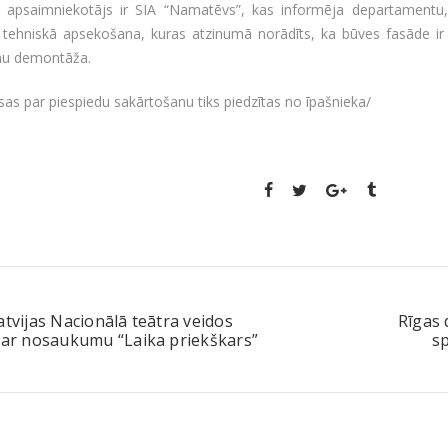
 apsaimniekotājs ir SIA “Namatēvs”, kas informēja departamentu,
 tehniskā apsekošana, kuras atzinumā norādīts, ka būves fasāde ir 
nu demontāža.
as par piespiedu sakārtošanu tiks piedzītas no īpašnieka/
atvijas Nacionālā teātra veidos
Rīgas
 ar nosaukumu “Laika priekškars”
sp