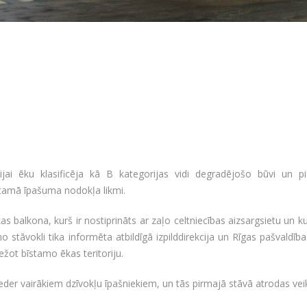
ijai ēku klasificēja kā B kategorijas vidi degradējošo būvi un p
tamā īpašuma nodokļa likmi.
as balkona, kurš ir nostiprināts ar zaļo celtniecības aizsargsietu un
o stāvokli tika informēta atbildīgā izpilddirekcija un Rīgas pašvaldības
žot bīstamo ēkas teritoriju.
eder vairākiem dzīvokļu īpašniekiem, un tās pirmajā stāvā atrodas veik