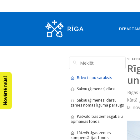
DEPARTA
9. FE
Rī
un
Brīvo telpu saraksts
Novērtē mūs!
Sakņu (ģimenes) dārzi
Rīgas
kārtā
Sakņu (ģimenes) dārzu
zemes nomas līguma paraugs
lai n
Pašvaldības zemesgabalu
apmaiņas fonds
Līdzvērtīgas zemes
kompensācijas fonds