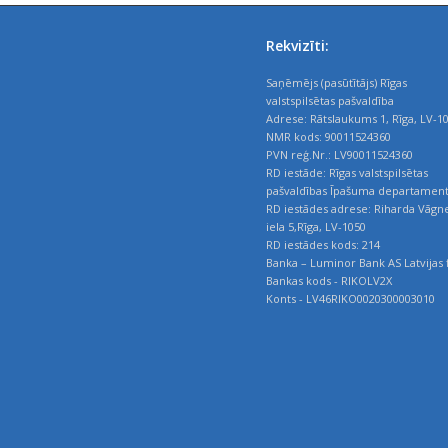
Rekvizīti:
Saņēmējs (pasūtītājs) Rīgas
valstspilsētas pašvaldība
Adrese: Rātslaukums 1, Rīga, LV-1
NMR kods: 90011524360
PVN reģ.Nr.: LV90011524360
RD iestāde: Rīgas valstspilsētas
pašvaldības Īpašuma departamen
RD iestādes adrese: Riharda Vāgn
iela 5,Rīga, LV-1050
RD iestādes kods: 214
Banka – Luminor Bank AS Latvijas f
Bankas kods - RIKOLV2X
Konts - LV46RIKO0020300003010