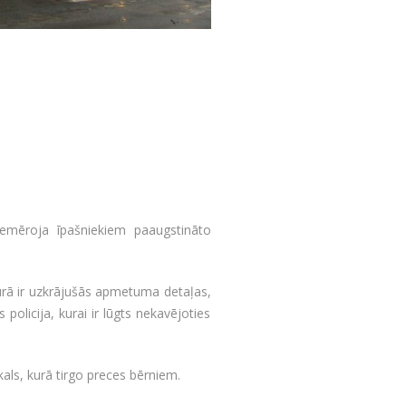
iemēroja īpašniekiem paaugstināto
 kurā ir uzkrājušās apmetuma detaļas,
 policija, kurai ir lūgts nekavējoties
als, kurā tirgo preces bērniem.