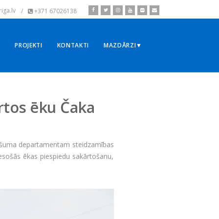
iga.lv
/
+371 67026138
▼
PROJEKTI
KONTAKTI
MAZDĀRZI▼
rtos ēku Čaka
Īpašuma departamentam steidzamības
esošās ēkas piespiedu sakārtošanu,