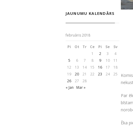
JAUNUMU KALENDĀRS
februāris 2018
Pi
Ot
Tr
Ce
Pi
Se
Sv
1
2
3
4
5
6
7
8
9
10
11
12
13
14
15
16
17
18
19
20
21
22
23
24
25
Komis
26
27
28
nekus
« Jan
Mar »
Par ēk
bīstam
norobe
Ēka pi