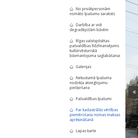
No privātpersonām
nomāto īpašumu saraksts
Darbība ar vidi
degradējošām būvēm
Rīgas valstspilsētas
pašvaldības līdzfinansējums
kultūrvēsturiskā
būvmantojuma saglabāšanai
Galerijas
Nekustamā īpašuma
nodokļa atvieglojumu
piešķiršana
Pašvaldības īpašumi
Par kadastrālās vērtības
piemērošanu nomas maksas
aprēķināšanā
Lapas karte