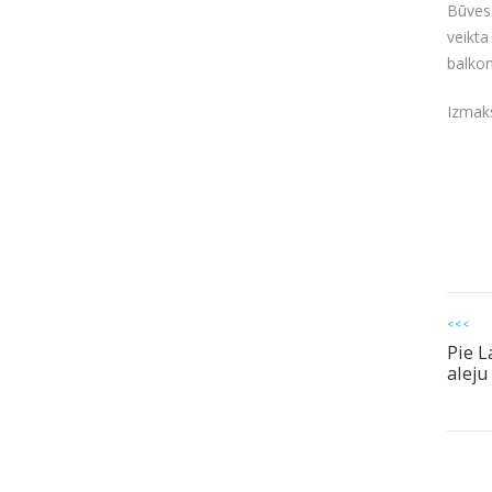
Būves
veikta
balko
Izmaks
<<<
Pie L
aleju