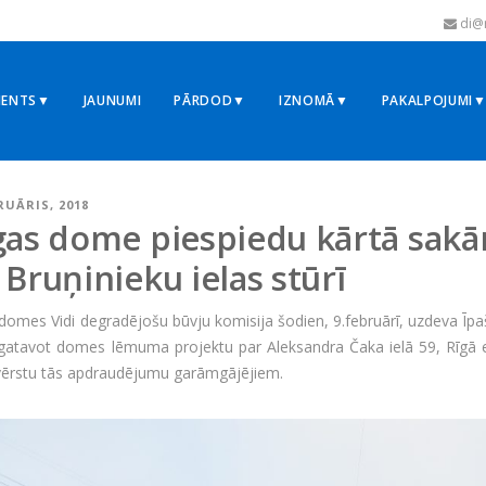
di@r
MENTS▼
JAUNUMI
PĀRDOD▼
IZNOMĀ▼
PAKALPOJUMI
BRUĀRIS, 2018
gas dome piespiedu kārtā sakā
 Bruņinieku ielas stūrī
 domes Vidi degradējošu būvju komisija šodien, 9.februārī, uzdeva 
 gatavot domes lēmuma projektu par Aleksandra Čaka ielā 59, Rīgā 
ovērstu tās apdraudējumu garāmgājējiem.