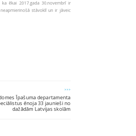
 ka ēkai 2017.gada 30.novembrī ir
neapmierinošā stāvoklī un ir jāveic
>>>
 domes Īpašuma departamenta
eciālistus ēnoja 33 jaunieši no
dažādām Latvijas skolām