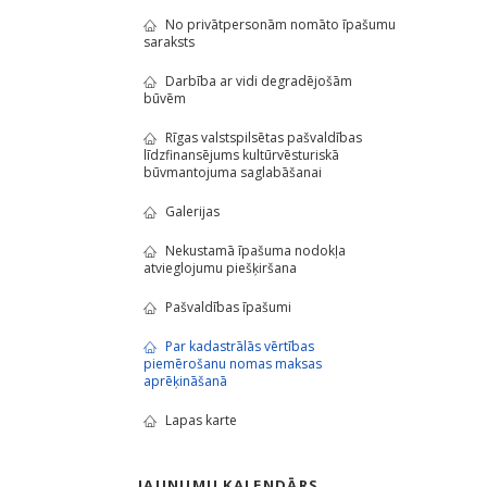
No privātpersonām nomāto īpašumu
saraksts
Darbība ar vidi degradējošām
būvēm
Rīgas valstspilsētas pašvaldības
līdzfinansējums kultūrvēsturiskā
būvmantojuma saglabāšanai
Galerijas
Nekustamā īpašuma nodokļa
atvieglojumu piešķiršana
Pašvaldības īpašumi
Par kadastrālās vērtības
piemērošanu nomas maksas
aprēķināšanā
Lapas karte
JAUNUMU KALENDĀRS