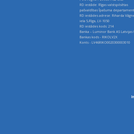
RD iestāde: Rīgas valstspilsētas
pašvaldības Īpašuma departamen
RD iestādes adrese: Riharda Vāgn
iela 5,Rīga, LV-1050
RD iestādes kods: 214
Banka – Luminor Bank AS Latvijas f
Bankas kods - RIKOLV2X
Konts - LV46RIKO0020300003010
I