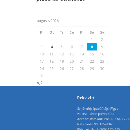
augusts 2026
Pi
Ot
Tr
Ce
Pi
Se
Sv
1
2
3
4
5
6
7
8
9
10
11
12
13
14
15
16
17
18
19
20
21
22
23
24
25
26
27
28
29
30
31
« Jūl
Rekvizīti:
Saņēmējs (pasūtītājs) Rīgas
valstspilsētas pašvaldība
Adrese: Rātslaukums 1, Rīga, LV-1
NMR kods: 90011524360
PVN reģ.Nr.: LV90011524360