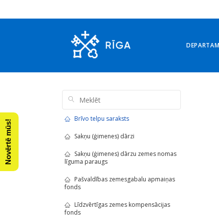
DEPARTA
Brīvo telpu saraksts
Novērtē mūs!
Sakņu (ģimenes) dārzi
Sakņu (ģimenes) dārzu zemes nomas
līguma paraugs
Pašvaldības zemesgabalu apmaiņas
fonds
Līdzvērtīgas zemes kompensācijas
fonds