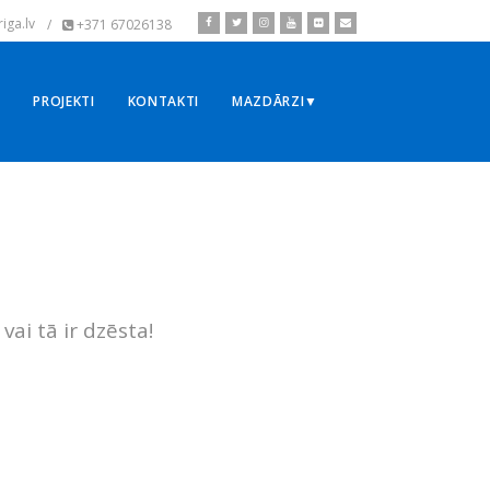
iga.lv
/
+371 67026138
▼
PROJEKTI
KONTAKTI
MAZDĀRZI▼
vai tā ir dzēsta!