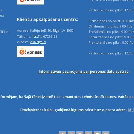
ts
Pārtraukums no plkst. 12.00 l
era
Klientu apkalpošanas centrs:
Pirmdienās no plkst. 9.00 līd
Otrdienās no plkst. 9.00 līdz 
Adrese: Kalēju ielā 10, Rīga, LV-1050
iliāle
Trešdienās no plkst. 9.00 līd
1201
Tālrunis:
, 67026138
Ceturtdienās no plkst. 9.00 l
e-pasts:
di@riga.lv
Piektdienās no plkst. 9.00 līd
Pārtraukums no plkst. 12.00 l
Informatīvais paziņojums par personas datu apstrādi
nformējam, ka šajā tīmekļvietnē tiek izmantotas tehniskās sīkdatnes. Vairāk pa
Tīmekļvietnes kļūdu gadījumā lūgums rakstīt uz e-pasta adresi:
id_