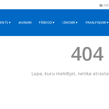
di@r
MENTS▼
JAUNUMI
PĀRDOD▼
IZNOMĀ▼
PAKALPOJUMI
404
Lapa, kuru meklējat, netika atrasta 