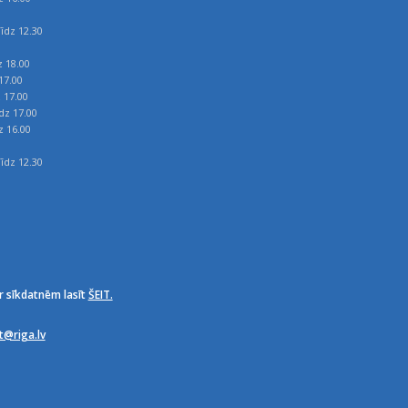
īdz 12.30
z 18.00
17.00
z 17.00
īdz 17.00
z 16.00
īdz 12.30
r sīkdatnēm lasīt
ŠEIT.
it@riga.lv