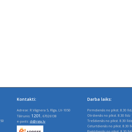
Kontakti:
Darba laiks:
Adrese: R.Vāgnera 5, Rīga, LV-1050
Pirmdienās no plkst. 8.30 līd
1201
Otrdienās no plkst. 8.30 līdz 
Tālrunis:
, 67026138
050
Trešdienās no plkst. 8.30 līd
e-pasts:
di@riga.lv
Ceturtdienās no plkst. 8.30 l
Piektdienās no plkst. 8.30 līd