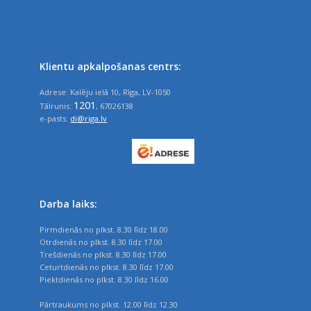
Klientu apkalpošanas centrs:
Adrese: Kalēju ielā 10, Rīga, LV-1050
1201
Tālrunis:
, 67026138
e-pasts:
di@riga.lv
Darba laiks:
Pirmdienās no plkst. 8.30 līdz 18.00
Otrdienās no plkst. 8.30 līdz 17.00
Trešdienās no plkst. 8.30 līdz 17.00
Ceturtdienās no plkst. 8.30 līdz 17.00
Piektdienās no plkst. 8.30 līdz 16.00
Pārtraukums no plkst. 12.00 līdz 12.30