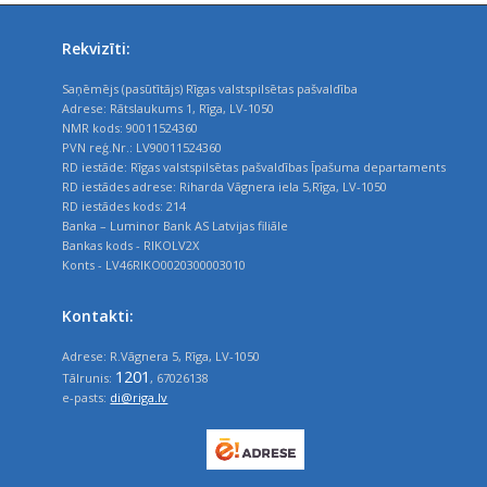
Rekvizīti:
Saņēmējs (pasūtītājs) Rīgas valstspilsētas pašvaldība
Adrese: Rātslaukums 1, Rīga, LV-1050
NMR kods: 90011524360
PVN reģ.Nr.: LV90011524360
RD iestāde: Rīgas valstspilsētas pašvaldības Īpašuma departaments
RD iestādes adrese: Riharda Vāgnera iela 5,Rīga, LV-1050
RD iestādes kods: 214
Banka – Luminor Bank AS Latvijas filiāle
Bankas kods - RIKOLV2X
Konts - LV46RIKO0020300003010
Kontakti:
Adrese: R.Vāgnera 5, Rīga, LV-1050
1201
Tālrunis:
, 67026138
e-pasts:
di@riga.lv