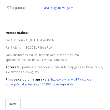
E-pasts:
inara.zvaigzne@riga.lv
Nomas maksa:
Par 1 stundu – 15,00 EUR (bez PVN);
Par 1 dienu – 80,00 EUR (bez PVN)
Papildus nomas maksai nomniekam jāsedz īpašuma
apsaimniekošanas un uzturēšanas izmaksas
Apraksts:
Īpašumam nav nodrošināta ūdens apgāde un kanalizācija,
ir elektrības pieslēgums
Pilns pakalpojuma apraksts:
https://latvija.lv/lv/PPK/dzives-
situacija/apakssituacija/p12538/ProcesaApraksts
Karte