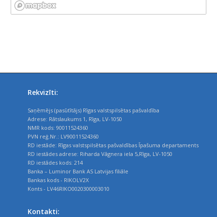
Rekvizīti:
Saņēmējs (pasūtītājs) Rīgas valstspilsētas pašvaldība
Adrese: Rātslaukums 1, Rīga, LV-1050
NMR kods: 90011524360
PVN reģ.Nr.: LV90011524360
RD iestāde: Rīgas valstspilsētas pašvaldības Īpašuma departaments
RD iestādes adrese: Riharda Vāgnera iela 5,Rīga, LV-1050
RD iestādes kods: 214
Banka – Luminor Bank AS Latvijas filiāle
Bankas kods - RIKOLV2X
Konts - LV46RIKO0020300003010
Kontakti: