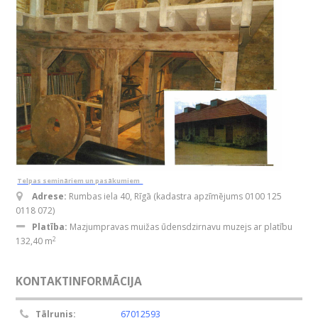
Telpas semināriem un pasākumiem
Adrese:
Rumbas iela 40, Rīgā (kadastra apzīmējums 0100 125
0118 072)
Platība:
Mazjumpravas muižas ūdensdzirnavu muzejs ar platību
2
132,40 m
KONTAKTINFORMĀCIJA
Tālrunis:
67012593