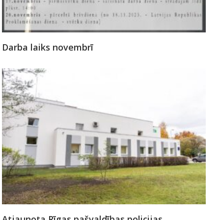
Darba laiks novembrī
Atjaunota Rīgas pašvaldības policijas