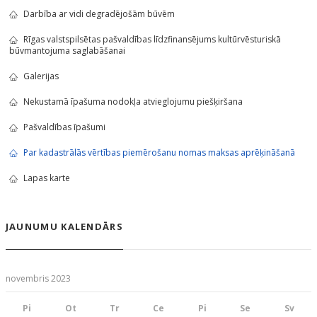
Darbība ar vidi degradējošām būvēm
Rīgas valstspilsētas pašvaldības līdzfinansējums kultūrvēsturiskā
būvmantojuma saglabāšanai
Galerijas
Nekustamā īpašuma nodokļa atvieglojumu piešķiršana
Pašvaldības īpašumi
Par kadastrālās vērtības piemērošanu nomas maksas aprēķināšanā
Lapas karte
JAUNUMU KALENDĀRS
novembris 2023
Pi
Ot
Tr
Ce
Pi
Se
Sv