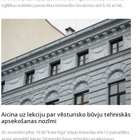
izglītības iestādes jaunas ēkas būvniecību Grostonas ielā 6, kā arī 66...
Aicina uz lekciju par vēsturisko būvju tehniskās
apsekošanas nozīmi
30. novembrī plkst. 16.00 “Koka Rīga” telpās Krāsotāju ielā 12 pašvaldība
aicina apmeklēt lekciju “Vēsturisko būvju tehniskās apsekošanas