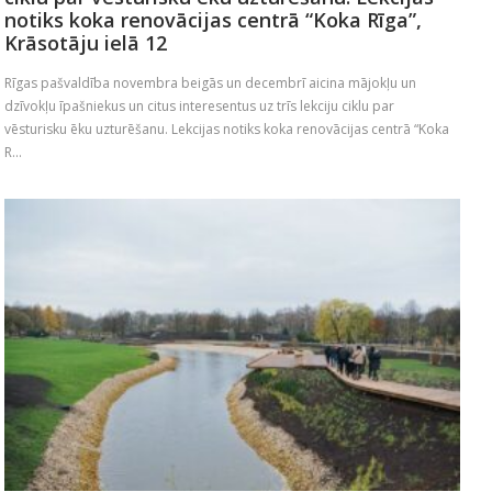
notiks koka renovācijas centrā “Koka Rīga”,
Krāsotāju ielā 12
Rīgas pašvaldība novembra beigās un decembrī aicina mājokļu un
dzīvokļu īpašniekus un citus interesentus uz trīs lekciju ciklu par
vēsturisku ēku uzturēšanu. Lekcijas notiks koka renovācijas centrā “Koka
R...