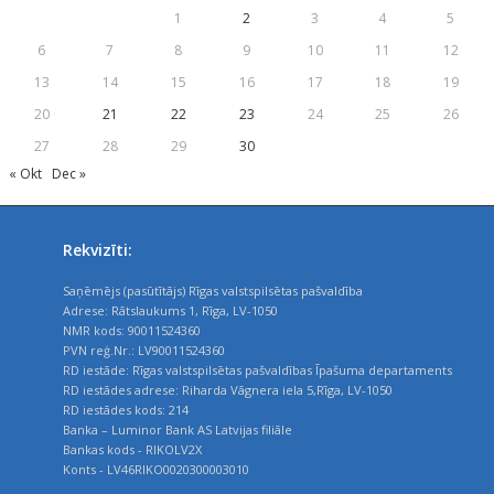
1
2
3
4
5
6
7
8
9
10
11
12
13
14
15
16
17
18
19
20
21
22
23
24
25
26
27
28
29
30
« Okt
Dec »
Rekvizīti:
Saņēmējs (pasūtītājs) Rīgas valstspilsētas pašvaldība
Adrese: Rātslaukums 1, Rīga, LV-1050
NMR kods: 90011524360
PVN reģ.Nr.: LV90011524360
RD iestāde: Rīgas valstspilsētas pašvaldības Īpašuma departaments
RD iestādes adrese: Riharda Vāgnera iela 5,Rīga, LV-1050
RD iestādes kods: 214
Banka – Luminor Bank AS Latvijas filiāle
Bankas kods - RIKOLV2X
Konts - LV46RIKO0020300003010