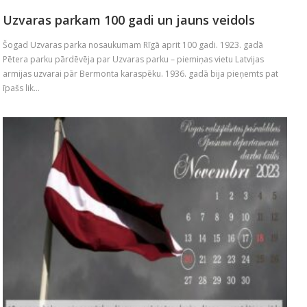
Uzvaras parkam 100 gadi un jauns veidols
Šogad Uzvaras parka nosaukumam Rīgā aprit 100 gadi. 1923. gadā
Pētera parku pārdēvēja par Uzvaras parku – piemiņas vietu Latvijas
armijas uzvarai pār Bermonta karaspēku. 1936. gadā bija pieņemts pat
īpašs lik...