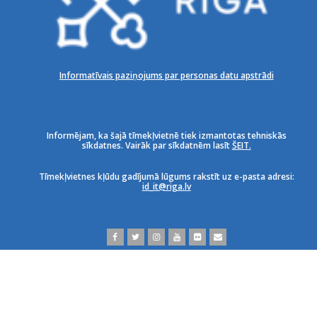
Informatīvais paziņojums par personas datu apstrādi
Informējam, ka šajā tīmekļvietnē tiek izmantotas tehniskās
sīkdatnes. Vairāk par sīkdatnēm lasīt
ŠEIT.
Tīmekļvietnes kļūdu gadījumā lūgums rakstīt uz e-pasta adresi:
id_it@riga.lv