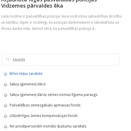
Vidzemes pārvaldes ēka
Liela nozīme ir pašvaldības policijai, kura nodrošina sabiedrības drošību
un kārtību, tāpēc ir nozīmīgi, ka policijas darbiniekiem ir labiekārtota un
droša darba vide. Ņemot vērā, ka pašvaldības policija d...
Brīvo telpu saraksts
Sakņu (ģimenes) dārzi
Sakņu (ģimenes) dārzu zemes nomas līguma paraugs
Pašvaldības zemesgabalu apmaiņas fonds
Līdzvērtīgas zemes kompensācijas fonds
No privātpersonām nomāto īpašumu saraksts