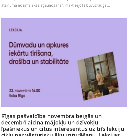
atzinuma nozīme ēkas atjaunošanā”. Praktizējošs būvuzraugs ...
Rīgas pašvaldība novembra beigās un
decembrī aicina mājokļu un dzīvokļu
īpašniekus un citus interesentus uz trīs lekciju
ciklu par vēsturisku ēku uzturēšanu. Lekcijas