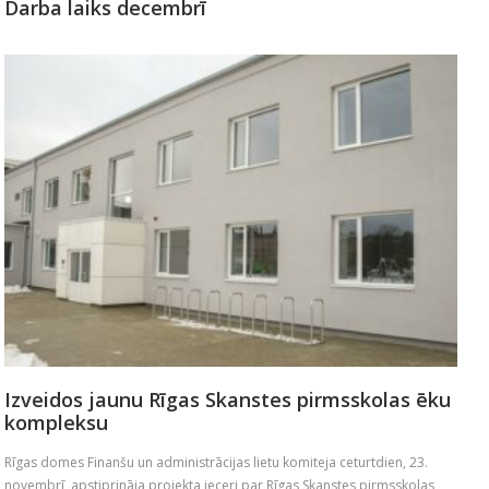
Darba laiks decembrī
Izveidos jaunu Rīgas Skanstes pirmsskolas ēku
kompleksu
Rīgas domes Finanšu un administrācijas lietu komiteja ceturtdien, 23.
novembrī, apstiprināja projekta ieceri par Rīgas Skanstes pirmsskolas