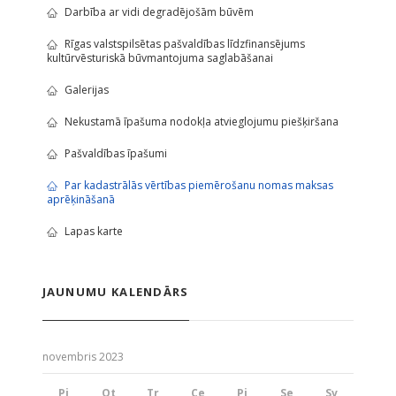
Darbība ar vidi degradējošām būvēm
Rīgas valstspilsētas pašvaldības līdzfinansējums
kultūrvēsturiskā būvmantojuma saglabāšanai
Galerijas
Nekustamā īpašuma nodokļa atvieglojumu piešķiršana
Pašvaldības īpašumi
Par kadastrālās vērtības piemērošanu nomas maksas
aprēķināšanā
Lapas karte
JAUNUMU KALENDĀRS
novembris 2023
Pi
Ot
Tr
Ce
Pi
Se
Sv