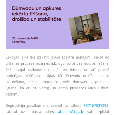
Lekcijas laikā tiks izskatīti plaša spektra jautājumi, sākot no
tīrīšanas procesa nozīmes līdz ugunsdrošības nodrošināšanai
ēkā, ļaujot dalībniekiem iegūt teorētiskas un arī praksē
noderīgas zināšanas, tādas kā dūmvadu drošība un to
uzturēšana, tīrīšana, materiālu izvēle, dūmvadu kalpošanas
ilgums, kā arī citi vērtīgi un darba pieredzes laikā uzkrāti
padomi.
Reģistrācija pasākumam, zvanot uz tālruni
+37167037293
,
rakstot uz e-pasta adresi
atjauno@riga.lv
vai aizpildot