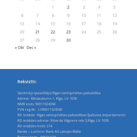
1
2
3
4
5
6
7
8
9
10
11
12
13
14
15
16
17
18
19
20
21
22
23
24
25
26
27
28
29
30
« Okt
Dec »
Rekvizīti:
Saņēmējs (pasūtītājs) Rīgas valstspilsētas pašvaldība
Adrese: Rātslaukums 1, Rīga, LV-1050
NMR kods: 90011524360
PVN reģ.Nr.: LV90011524360
RD iestāde: Rīgas valstspilsētas pašvaldības Īpašuma departaments
RD iestādes adrese: Riharda Vāgnera iela 5,Rīga, LV-1050
RD iestādes kods: 214
Banka – Luminor Bank AS Latvijas filiāle
Bankas kods - RIKOLV2X