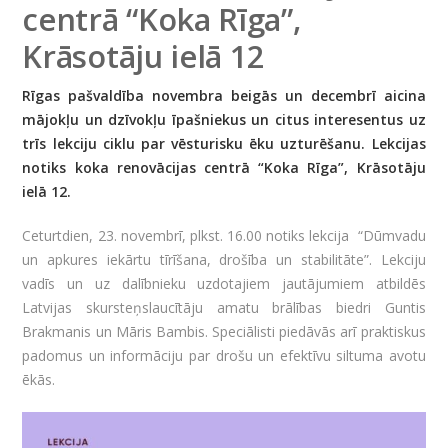
centrā “Koka Rīga”,
Krāsotāju ielā 12
Rīgas pašvaldība novembra beigās un decembrī aicina
mājokļu un dzīvokļu īpašniekus un citus interesentus uz
trīs lekciju ciklu par vēsturisku ēku uzturēšanu. Lekcijas
notiks koka renovācijas centrā “Koka Rīga”, Krāsotāju
ielā 12.
Ceturtdien, 23. novembrī, plkst. 16.00 notiks lekcija “Dūmvadu
un apkures iekārtu tīrīšana, drošība un stabilitāte”. Lekciju
vadīs un uz dalībnieku uzdotajiem jautājumiem atbildēs
Latvijas skursteņslaucītāju amatu brālības biedri Guntis
Brakmanis un Māris Bambis. Speciālisti piedāvās arī praktiskus
padomus un informāciju par drošu un efektīvu siltuma avotu
ēkās.