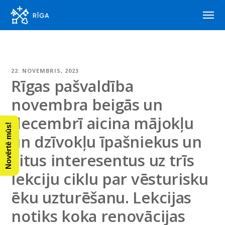
22. NOVEMBRIS, 2023
Rīgas pašvaldība
novembra beigās un
decembrī aicina mājokļu
Novērtē mūs!
un dzīvokļu īpašniekus un
citus interesentus uz trīs
lekciju ciklu par vēsturisku
ēku uzturēšanu. Lekcijas
notiks koka renovācijas