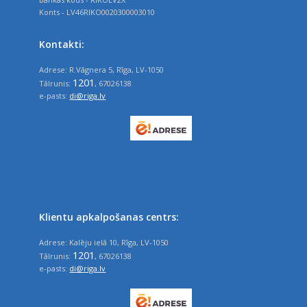
Konts - LV46RIKO0020300003010
Kontakti:
Adrese: R.Vāgnera 5, Rīga, LV-1050
1201
Tālrunis:
, 67026138
e-pasts:
di@riga.lv
Klientu apkalpošanas centrs:
Adrese: Kalēju ielā 10, Rīga, LV-1050
1201
Tālrunis:
, 67026138
e-pasts:
di@riga.lv