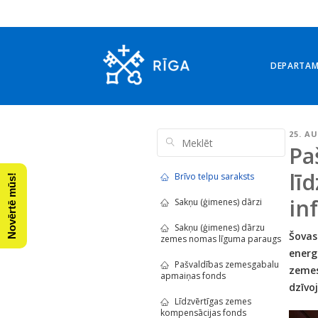
DEPARTA
25. A
Pa
lī
Brīvo telpu saraksts
Novērtē mūs!
in
Sakņu (ģimenes) dārzi
Sakņu (ģimenes) dārzu
Šovas
zemes nomas līguma paraugs
energ
Pašvaldības zemesgabalu
zemes
apmaiņas fonds
dzīvo
Līdzvērtīgas zemes
kompensācijas fonds