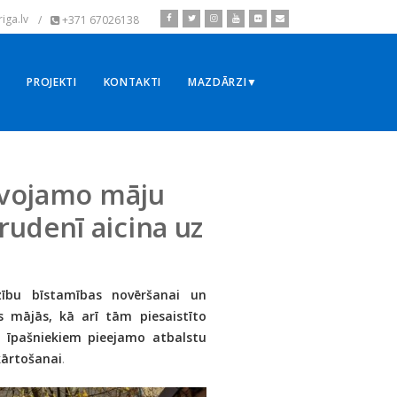
iga.lv
/
+371 67026138
▼
PROJEKTI
KONTAKTI
MAZDĀRZI▼
zīvojamo māju
udenī aicina uz
dzību bīstamības novēršanai un
 mājās, kā arī tām piesaistīto
 īpašniekiem pieejamo atbalstu
kārtošanai
.