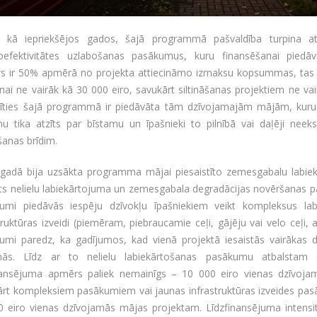
gi kā iepriekšējos gados, šajā programmā pašvaldība turpina at
oefektivitātes uzlabošanas pasākumus, kuru finansēšanai piedāv
s ir 50% apmērā no projekta attiecināmo izmaksu kopsummas, tas i
nai ne vairāk kā 30 000 eiro, savukārt siltināšanas projektiem ne vai
stīties šajā programmā ir piedāvāta tām dzīvojamajām mājām, kuru t
u tika atzīts par bīstamu un īpašnieki to pilnībā vai daļēji neeks
anas brīdim.
 gadā bija uzsākta programma mājai piesaistīto zemesgabalu labiekā
sts nelielu labiekārtojuma un zemesgabala degradācijas novēršanas 
kumi piedāvās iespēju dzīvokļu īpašniekiem veikt kompleksus la
truktūras izveidi (piemēram, piebraucamie ceļi, gājēju vai velo ceļi,
kumi paredz, ka gadījumos, kad vienā projektā iesaistās vairākas
linās. Līdz ar to nelielu labiekārtošanas pasākumu atbalsta
inansējuma apmērs paliek nemainīgs – 10 000 eiro vienas dzīvoja
ārt kompleksiem pasākumiem vai jaunas infrastruktūras izveides pa
0 eiro vienas dzīvojamās mājas projektam. Līdzfinansējuma intens