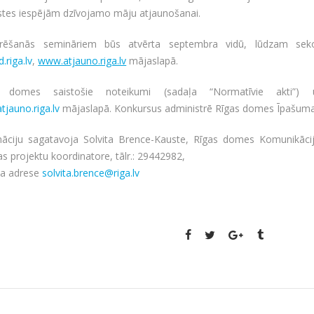
istes iespējām dzīvojamo māju atjaunošanai.
trēšanās semināriem būs atvērta septembra vidū, lūdzam seko
.riga.lv
,
www.atjauno.riga.lv
mājaslapā.
 domes saistošie noteikumi (sadaļa “Normatīvie akti”) u
jauno.riga.lv
mājaslapā. Konkursus administrē Rīgas domes Īpašum
māciju sagatavoja Solvita Brence-Kauste, Rīgas domes Komunikācij
s projektu koordinatore, tālr.: 29442982,
ta adrese
solvita.brence@riga.lv