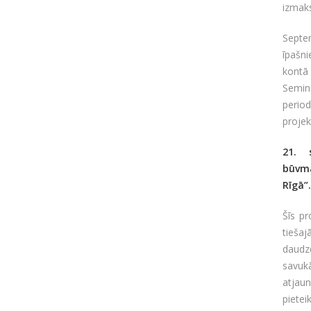
izmak
Septe
īpašni
kontā
Semin
period
proje
21. 
būvma
Rīgā”
Šīs p
tieša
daudz
savuk
atjaun
pietei