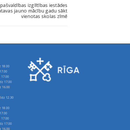
pašvaldības izglītības iestādes
tavas jauno mācību gadu sākt
vienotas skolas zīmē
z 18.00
17.00
z 17.00
īdz 17.00
z 16.00
īdz 12.30
z 18.00
17.00
z 17.00
īdz 17.00
z 16.00