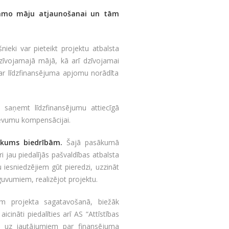
ojamo māju atjaunošanai un tām
eki var pieteikt projektu atbalsta
zīvojamajā mājā, kā arī dzīvojamai
par līdzfinansējuma apjomu norādīta
saņemt līdzfinansējumu attiecīgā
devumu kompensācijai.
ākums biedrībām.
Šajā pasākumā
i jau piedalījās pašvaldības atbalsta
iesniedzējiem gūt pieredzi, uzzināt
uvumiem, realizējot projektu.
bām projekta sagatavošanā, biežāk
ināti piedalīties arī AS “Attīstības
ldēs uz jautājumiem par finansējuma