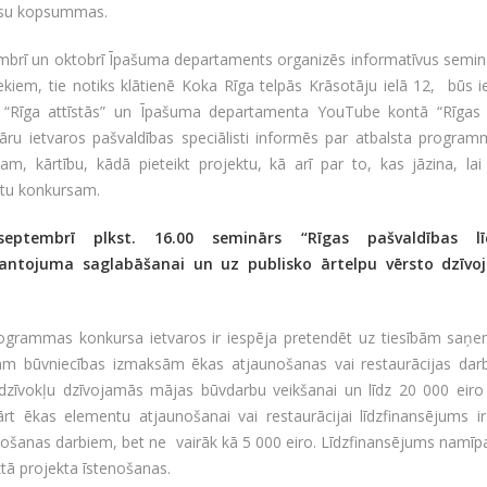
su kopsummas.
mbrī un oktobrī Īpašuma departaments organizēs informatīvus semi
ekiem, tie notiks klātienē Koka Rīga telpās Krāsotāju ielā 12, būs i
 “Rīga attīstās” un Īpašuma departamenta YouTube kontā “Rīgas l
āru ietvaros pašvaldības speciālisti informēs par atbalsta progr
am, kārtību, kādā pieteikt projektu, kā arī par to, kas jāzina, la
ktu konkursam.
septembrī plkst. 16.00 seminārs “Rīgas pašvaldības līd
ntojuma saglabāšanai un uz publisko ārtelpu vērsto dzīv
.
rogrammas konkursa ietvaros ir iespēja pretendēt uz tiesībām saņ
jām būvniecības izmaksām ēkas atjaunošanas vai restaurācijas dar
dzīvokļu dzīvojamās mājas būvdarbu veikšanai un līdz 20 000 eiro
ārt ēkas elementu atjaunošanai vai restaurācijai līdzfinansējums 
ošanas darbiem, bet ne vairāk kā 5 000 eiro. Līdzfinansējums namīpa
ktā projekta īstenošanas.