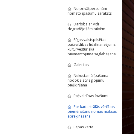
No privātpersonām
nomāto īpašumu saraksts
Darbība ar vidi
degradējošām būvēm
Rīgas valstspilsētas
pašvaldības līdzfinansējums
kultūrvēsturiskā
būvmantojuma saglabāšanai
Galerijas
Nekustamā īpašuma
nodokļa atvieglojumu
piešķiršana
Pašvaldības īpašumi
Par kadastrālās vērtības
piemērošanu nomas maksas
aprēķināšanā
Lapas karte