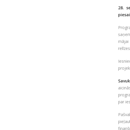
28. s
piesa
Progr
saņem
mājai 
relīze
Iesni
projek
Savuk
aicinā
progr
par ie
Pašva
pieļau
finan