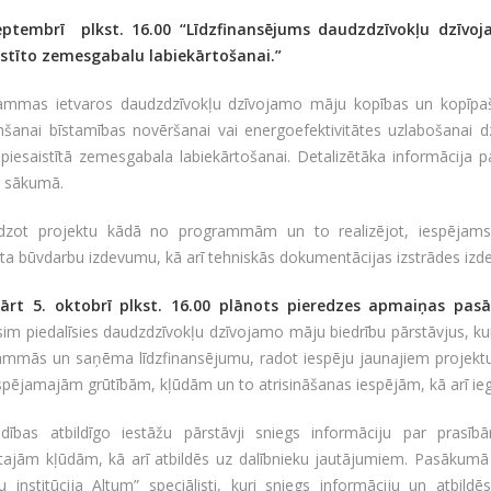
eptembrī plkst. 16.00 “Līdzfinansējums daudzdzīvokļu dzīv
istīto zemesgabalu labiekārtošanai.”
ammas ietvaros daudzdzīvokļu dzīvojamo māju kopības un kopīpašni
šanai bīstamības novēršanai vai energoefektivitātes uzlabošanai d
piesaistītā zemesgabala labiekārtošanai. Detalizētāka informācija 
s sākumā.
edzot projektu kādā no programmām un to realizējot, iespējams 
ta būvdarbu izdevumu, kā arī tehniskās dokumentācijas izstrādes iz
ārt 5. oktobrī plkst. 16.00 plānots pieredzes apmaiņas pas
sim piedalīsies daudzdzīvokļu dzīvojamo māju biedrību pārstāvjus, kur
ammās un saņēma līdzfinansējumu, radot iespēju jaunajiem projektu 
spējamajām grūtībām, kļūdām un to atrisināšanas iespējām, kā arī ieg
ldības atbildīgo iestāžu pārstāvji sniegs informāciju par prasī
tajām kļūdām, kā arī atbildēs uz dalībnieku jautājumiem. Pasākumā aic
šu institūcija Altum” speciālisti, kuri sniegs informāciju un atbi