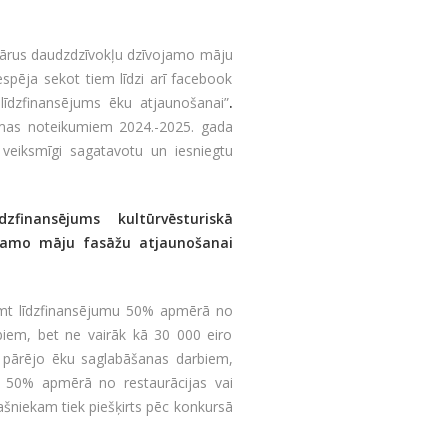
nārus daudzdzīvokļu dzīvojamo māju
espēja sekot tiem līdzi arī facebook
īdzfinansējums ēku atjaunošanai”
.
ammas noteikumiem 2024.-2025. gada
i veiksmīgi sagatavotu un iesniegtu
zfinansējums kultūrvēsturiskā
ojamo māju fasāžu atjaunošanai
emt līdzfinansējumu 50% apmērā no
biem, bet ne vairāk kā 30 000 eiro
 pārējo ēku saglabāšanas darbiem,
ir 50% apmērā no restaurācijas vai
šniekam tiek piešķirts pēc konkursā