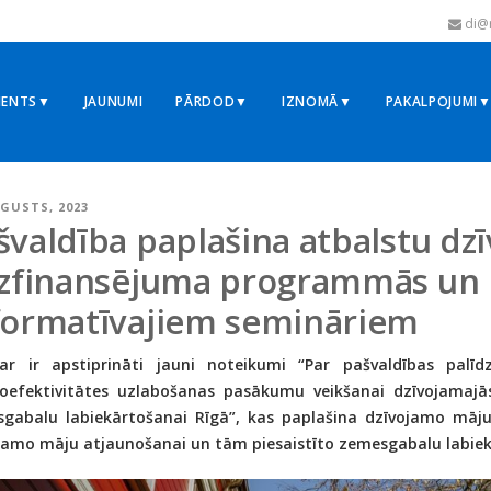
di@r
MENTS▼
JAUNUMI
PĀRDOD▼
IZNOMĀ▼
PAKALPOJUMI
UGUSTS, 2023
švaldība paplašina atbalstu d
dzfinansējuma programmās un r
formatīvajiem semināriem
ar ir apstiprināti jauni noteikumi “Par pašvaldības palī
oefektivitātes uzlabošanas pasākumu veikšanai dzīvojamajās
gabalu labiekārtošanai Rīgā”, kas paplašina dzīvojamo māju
jamo māju atjaunošanai un tām piesaistīto zemesgabalu labie