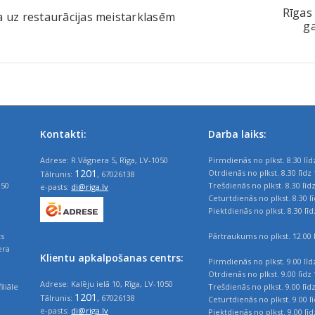
Rīgas 
a uz restaurācijas meistarklasēm
ga
Kontakti:
Darba laiks:
Adrese: R.Vāgnera 5, Rīga, LV-1050
Pirmdienās no plkst. 8.30 līd
1201
Otrdienās no plkst. 8.30 līdz 
Tālrunis:
, 67026138
050
Trešdienās no plkst. 8.30 līd
e-pasts:
di@riga.lv
Ceturtdienās no plkst. 8.30 l
Piektdienās no plkst. 8.30 līd
ts
Pārtraukums no plkst. 12.00 l
era
Klientu apkalpošanas centrs:
Pirmdienās no plkst. 9.00 līd
Otrdienās no plkst. 9.00 līdz 
Adrese: Kalēju ielā 10, Rīga, LV-1050
iliāle
Trešdienās no plkst. 9.00 līd
1201
Tālrunis:
, 67026138
Ceturtdienās no plkst. 9.00 l
e-pasts:
di@riga.lv
Piektdienās no plkst. 9.00 līd