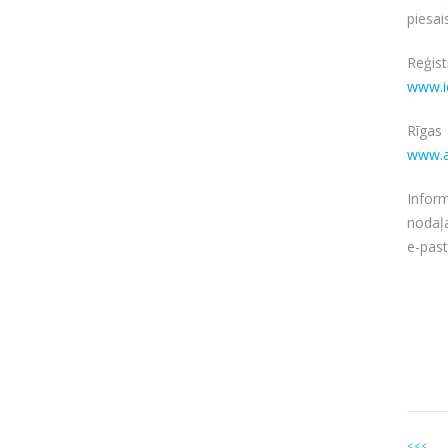
piesa
Reģis
www.id
Rīgas
www.at
Infor
nodaļa
e-pas
<<<