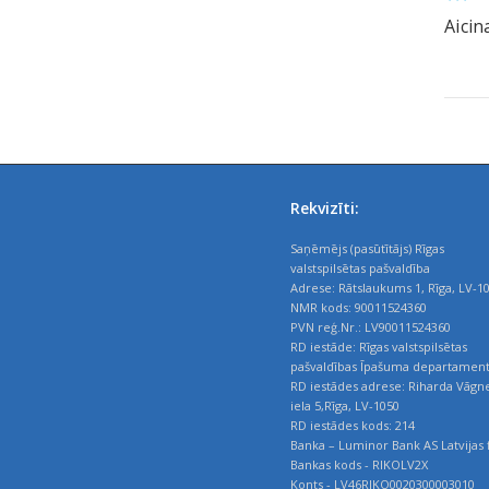
Aicin
Rekvizīti:
Saņēmējs (pasūtītājs) Rīgas
valstspilsētas pašvaldība
Adrese: Rātslaukums 1, Rīga, LV-1
NMR kods: 90011524360
PVN reģ.Nr.: LV90011524360
RD iestāde: Rīgas valstspilsētas
pašvaldības Īpašuma departamen
RD iestādes adrese: Riharda Vāgn
iela 5,Rīga, LV-1050
RD iestādes kods: 214
Banka – Luminor Bank AS Latvijas f
Bankas kods - RIKOLV2X
Konts - LV46RIKO0020300003010