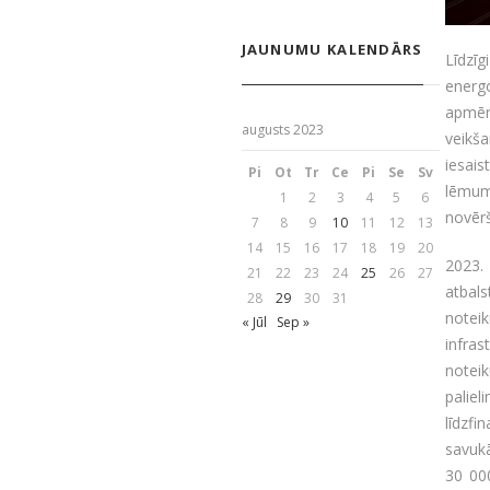
JAUNUMU KALENDĀRS
Līdzī
energ
apmēr
augusts 2023
veikša
iesai
Pi
Ot
Tr
Ce
Pi
Se
Sv
lēmum
1
2
3
4
5
6
novērš
7
8
9
10
11
12
13
14
15
16
17
18
19
20
2023.
21
22
23
24
25
26
27
atbal
28
29
30
31
notei
« Jūl
Sep »
infras
notei
palie
līdzf
savuk
30 00