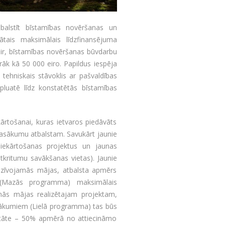
balstīt bīstamības novēršanas un
ātais maksimālais līdzfinansējuma
r, bīstamības novēršanas būvdarbu
rāk kā 50 000 eiro. Papildus iespēja
ehniskais stāvoklis ar pašvaldības
pluatē līdz konstatētās bīstamības
rtošanai, kuras ietvaros piedāvāts
pasākumu atbalstam. Savukārt jaunie
biekārtošanas projektus un jaunas
 atkritumu savākšanas vietas). Jaunie
 dzīvojamās mājas, atbalsta apmērs
m (Mazās programma) maksimālais
mās mājas realizētajam projektam,
sākumiem (Lielā programma) tas būs
itāte – 50% apmērā no attiecināmo