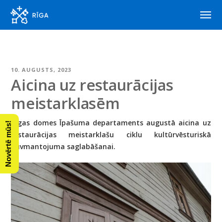
10. AUGUSTS, 2023
Aicina uz restaurācijas
meistarklasēm
Rīgas domes Īpašuma departaments augustā aicina uz
Novērtē mūs!
restaurācijas meistarklašu ciklu kultūrvēsturiskā
būvmantojuma saglabāšanai.