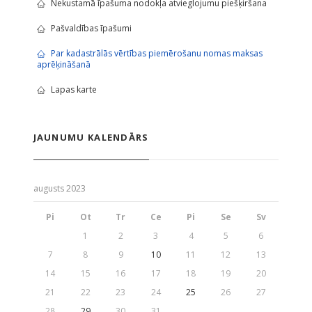
Nekustamā īpašuma nodokļa atvieglojumu piešķiršana
Pašvaldības īpašumi
Par kadastrālās vērtības piemērošanu nomas maksas
aprēķināšanā
Lapas karte
JAUNUMU KALENDĀRS
augusts 2023
Pi
Ot
Tr
Ce
Pi
Se
Sv
1
2
3
4
5
6
7
8
9
10
11
12
13
14
15
16
17
18
19
20
21
22
23
24
25
26
27
28
29
30
31