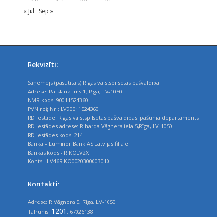
« Jūl
Sep »
Rekvizīti:
Saņēmējs (pasūtītājs) Rīgas valstspilsētas pašvaldība
Adrese: Rātslaukums 1, Rīga, LV-1050
NMR kods: 90011524360
PVN reģ.Nr.: LV90011524360
RD iestāde: Rīgas valstspilsētas pašvaldības Īpašuma departaments
RD iestādes adrese: Riharda Vāgnera iela 5,Rīga, LV-1050
RD iestādes kods: 214
Banka – Luminor Bank AS Latvijas filiāle
Bankas kods - RIKOLV2X
Konts - LV46RIKO0020300003010
Kontakti:
Adrese: R.Vāgnera 5, Rīga, LV-1050
1201
Tālrunis:
, 67026138