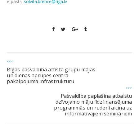
e-pasts:
solvita.brence@riga.lv
<<<
Rīgas pašvaldība attīsta grupu mājas
un dienas aprūpes centra
pakalpojuma infrastruktūru
>>>
Pašvaldība paplašina atbalstu
dzīvojamo māju līdzfinansējuma
programmās un rudenī aicina uz
informatīvajiem semināriem