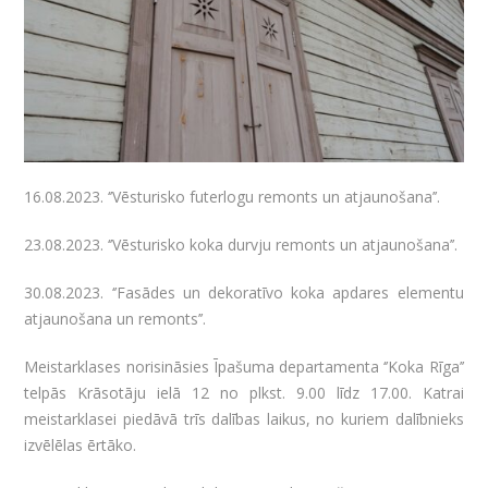
16.08.2023. ‘’Vēsturisko futerlogu remonts un atjaunošana’’.
23.08.2023. ‘’Vēsturisko koka durvju remonts un atjaunošana’’.
30.08.2023. ‘’Fasādes un dekoratīvo koka apdares elementu
atjaunošana un remonts’’.
Meistarklases norisināsies Īpašuma departamenta ‘’Koka Rīga’’
telpās Krāsotāju ielā 12 no plkst. 9.00 līdz 17.00. Katrai
meistarklasei piedāvā trīs dalības laikus, no kuriem dalībnieks
izvēlēlas ērtāko.