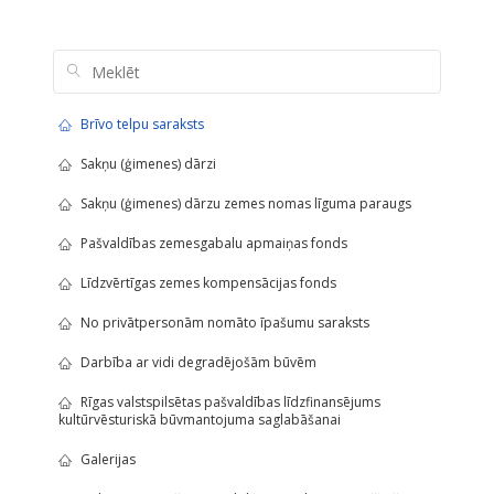
Brīvo telpu saraksts
Sakņu (ģimenes) dārzi
Sakņu (ģimenes) dārzu zemes nomas līguma paraugs
Pašvaldības zemesgabalu apmaiņas fonds
Līdzvērtīgas zemes kompensācijas fonds
No privātpersonām nomāto īpašumu saraksts
Darbība ar vidi degradējošām būvēm
Rīgas valstspilsētas pašvaldības līdzfinansējums
kultūrvēsturiskā būvmantojuma saglabāšanai
Galerijas