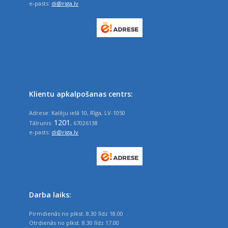
e-pasts:
di@riga.lv
Klientu apkalpošanas centrs:
Adrese: Kalēju ielā 10, Rīga, LV-1050
1201
Tālrunis:
, 67026138
e-pasts:
di@riga.lv
Darba laiks:
Pirmdienās no plkst. 8.30 līdz 18.00
Otrdienās no plkst. 8.30 līdz 17.00