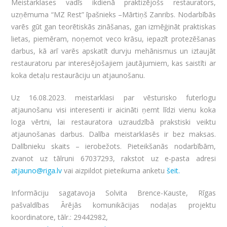
Meistarklases vadīs ikdienā praktizējošs restaurators,
uzņēmuma “MZ Rest” īpašnieks –Mārtiņš Zanribs. Nodarbībās
varēs gūt gan teorētiskās zināšanas, gan izmēģināt praktiskas
lietas, piemēram, noņemot veco krāsu, iepazīt protezēšanas
darbus, kā arī varēs apskatīt durvju mehānismus un iztaujāt
restauratoru par interesējošajiem jautājumiem, kas saistīti ar
koka detaļu restaurāciju un atjaunošanu.
Uz 16.08.2023. meistarklasi par vēsturisko futerlogu
atjaunošanu visi interesenti ir aicināti ņemt līdzi vienu koka
loga vērtni, lai restauratora uzraudzībā prakstiski veiktu
atjaunošanas darbus. Dalība meistarklasēs ir bez maksas.
Dalībnieku skaits – ierobežots. Pieteikšanās nodarbībām,
zvanot uz tālruni 67037293, rakstot uz e-pasta adresi
atjauno@riga.lv
vai aizpildot pieteikuma anketu
šeit.
Informāciju sagatavoja Solvita Brence-Kauste, Rīgas
pašvaldības Ārējās komunikācijas nodaļas projektu
koordinatore, tālr.: 29442982,