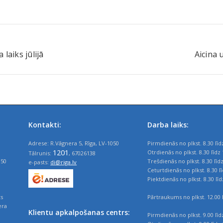
 laiks jūlijā
Aicina 
Kontakti:
Darba laiks:
Adrese: R.Vāgnera 5, Rīga, LV-1050
Pirmdienās no plkst. 8.30 līd
1201
Otrdienās no plkst. 8.30 līdz 
Tālrunis:
, 67026138
050
Trešdienās no plkst. 8.30 līd
e-pasts:
di@riga.lv
Ceturtdienās no plkst. 8.30 l
Piektdienās no plkst. 8.30 līd
ts
Pārtraukums no plkst. 12.00 l
era
Klientu apkalpošanas centrs:
Pirmdienās no plkst. 9.00 līd