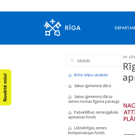
DEPARTA
20. JŪ
Rī
ap
Brīvo telpu saraksts
Novērtē mūs!
Sakņu (ģimenes) dārzi
Sakņu (ģimenes) dārzu
zemes nomas līguma paraugs
Pašvaldības zemesgabalu
apmaiņas fonds
Līdzvērtīgas zemes
kompensācijas fonds