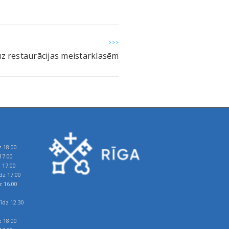
>>>
uz restaurācijas meistarklasēm
z 18.00
17.00
z 17.00
īdz 17.00
z 16.00
īdz 12.30
z 18.00