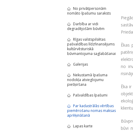
No privātpersonām
nomāto īpašumu saraksts
Piegā
Darbība ar vidi
sastā
degradējošām būvēm
Prieda
Rīgas valstspilsētas
pašvaldības līdzfinansējums
Ēkas p
kultūrvēsturiskā
patēri
būvmantojuma saglabāšanai
elektr
Galerijas
no inv
risinā
Nekustamā īpašuma
nodokļa atvieglojumu
piešķiršana
Ēka ir
objek
Pašvaldības īpašumi
ekolo
Par kadastrālās vērtības
klient
piemērošanu nomas maksas
aprēķināšanā
Būvpro
Lapas karte
būvi n