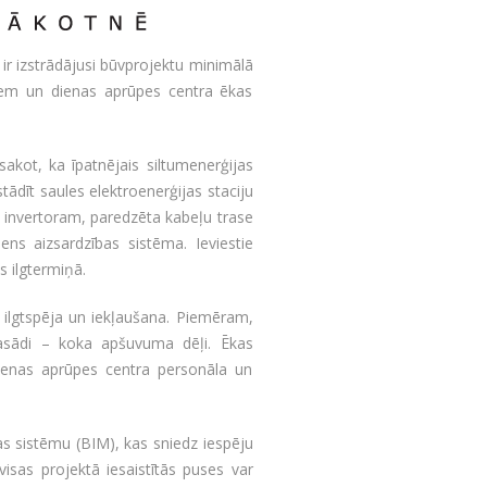
 izstrādājusi būvprojektu minimālā
em un dienas aprūpes centra ēkas
sakot, ka īpatnējais siltumenerģijas
dīt saules elektroenerģijas staciju
i invertoram, paredzēta kabeļu trase
ens aizsardzības sistēma. Ieviestie
s ilgtermiņā.
, ilgtspēja un iekļaušana. Piemēram,
fasādi – koka apšuvuma dēļi. Ēkas
ienas aprūpes centra personāla un
s sistēmu (BIM), kas sniedz iespēju
visas projektā iesaistītās puses var