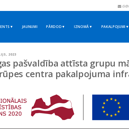
di@r
MENTS▼
JAUNUMI
PĀRDOD▼
IZNOMĀ▼
PAKALPOJUMI
LIJS, 2023
gas pašvaldība attīsta grupu m
rūpes centra pakalpojuma infr