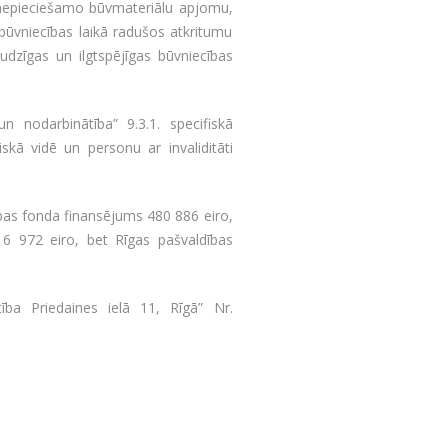
t nepieciešamo būvmateriālu apjomu,
būvniecības laikā radušos atkritumu
dzīgas un ilgtspējīgas būvniecības
 nodarbinātība” 9.3.1. specifiskā
skā vidē un personu ar invaliditāti
tības fonda finansējums 480 886 eiro,
16 972 eiro, bet Rīgas pašvaldības
tība Priedaines ielā 11, Rīgā” Nr.