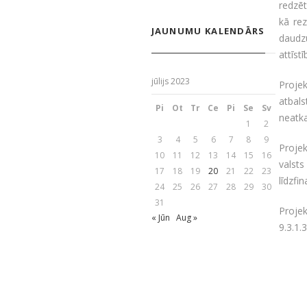
redzē
kā re
JAUNUMU KALENDĀRS
daudz
attīstī
jūlijs 2023
Proje
atbals
Pi
Ot
Tr
Ce
Pi
Se
Sv
neatka
1
2
3
4
5
6
7
8
9
Projek
10
11
12
13
14
15
16
valst
17
18
19
20
21
22
23
līdzfi
24
25
26
27
28
29
30
31
Proje
« Jūn
Aug »
9.3.1