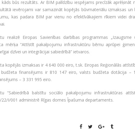
t kāds būs rezultāts. Ar BIM palīdzību iespējams precīzāk aprēķinā
zultātā ievērojami var samazināt kopējās būvmateriālu izmaksas un 
umu, kas padara BIM par vienu no efektīvākajiem rīkiem videi drau
bai.
ktu realizē Eiropas Savienības darbības programmas „Izaugsme un
ta mērķa “Attīstīt pakalpojumu infrastruktūru bērnu aprūpei ģimeni
rīgai dzīvei un integrācijai sabiedrībā” ietvaros.
ta kopējās izmaksas ir 4 640 000 eiro, t.sk. Eiropas Reģionālās attīs
s budžeta finansējums ir 810 147 eiro, valsts budžeta dotācija – 
nansējums – 3 331 995 eiro.
ktu “Sabiedrībā balstītu sociālo pakalpojumu infrastruktūras attīs
.3/22/I/001 administrē Rīgas domes Īpašuma departaments.