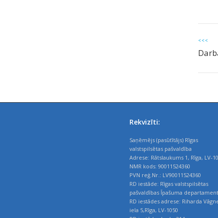
<<<
Darba
Rekvizīti:
Saņēmējs (pasūtītājs) Rīgas
valstspilsētas pašvaldība
Adrese: Rātslaukums 1, Rīga, LV-1
NMR kods: 90011524360
PVN reģ.Nr.: LV90011524360
RD iestāde: Rīgas valstspilsētas
pašvaldības Īpašuma departamen
RD iestādes adrese: Riharda Vāgn
iela 5,Rīga, LV-1050