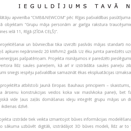
dātāju apvienība “CMB&NEWCOM” pēc Rīgas pašvaldības pasūtījuma ir
vā objektam “Grupu māja personām ar garīga rakstura traucējumi
ines ielā 11, Rīgā (ZĪDA CEĻŠ)”.
rojektēšanai un būvniecībai tika izvirzīti pasīvās mājas standarti no
ņš apkurei nepārsniedz 20 kWh/m2 gadā. Uz ēku jumta paredzēts uzstā
oenerģijas pašpatēriņam. Projekta risinājumos ir paredzēti pieslēgum
ertora līdz saules paneļiem, kā arī ir izstrādāta saules paneļu zib
jumi sniegs iespēju pašvaldībai samazināt ēkas ekspluatācijas izmaksa
 projektēta atbilstoši Jaunā Eiropas Bauhaus principiem – skaistums
ta ārsienu konstrukcijas veidos koka vai masīvkoka paneļi, bet 
ģiskā vide ļaus zaļās domāšanas ideju integrēt grupu mājas un d
u ikdienas dzīvē.
jekta izstrāde tiek veikta izmantojot būves informācijas modelēšana
o sākuma uzbūvēt digitāli, izstrādājot 3D būves modeli, līdz ar to 