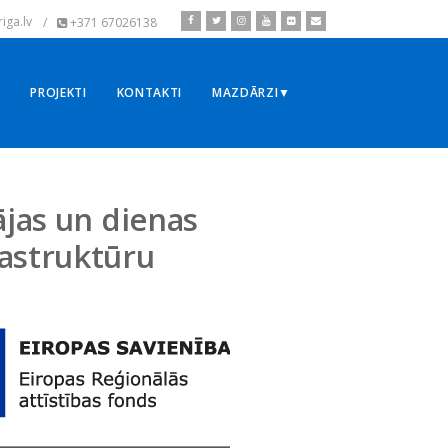
iga.lv
/
+371 67026138
▼
PROJEKTI
KONTAKTI
MAZDĀRZI▼
ājas un dienas
astruktūru