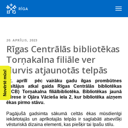
20. APRĪLIS, 2023
Rīgas Centrālās bibliotēkas
Torņakalna filiāle ver
durvis atjaunotās telpās
Novērtē mūs!
22. aprīlī pēc vairāku gadu ilgas prombūtnes
lasītājus atkal gaida Rīgas Centrālās bibliotēkas
(RCB) Torņakalna filiālbibliotēka. Bibliotēkas jaunā
adrese ir Ojāra Vācieša iela 2, kur bibliotēka aizņem
ēkas pirmo stāvu.
Pagājušā gadsimta sākumā celtās ēkas mūsdienīgi
iekārtotajās un aprīkotajās telpās ir saglabāti atsevišķi
vēsturiskā dizaina elementi, kas piešķir tai īpašu stilu.