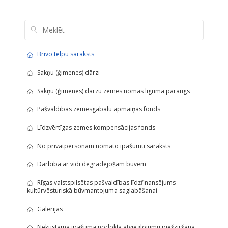
Brīvo telpu saraksts
Sakņu (ģimenes) dārzi
Sakņu (ģimenes) dārzu zemes nomas līguma paraugs
Pašvaldības zemesgabalu apmaiņas fonds
Līdzvērtīgas zemes kompensācijas fonds
No privātpersonām nomāto īpašumu saraksts
Darbība ar vidi degradējošām būvēm
Rīgas valstspilsētas pašvaldības līdzfinansējums
kultūrvēsturiskā būvmantojuma saglabāšanai
Galerijas
Nekustamā īpašuma nodokļa atvieglojumu piešķiršana