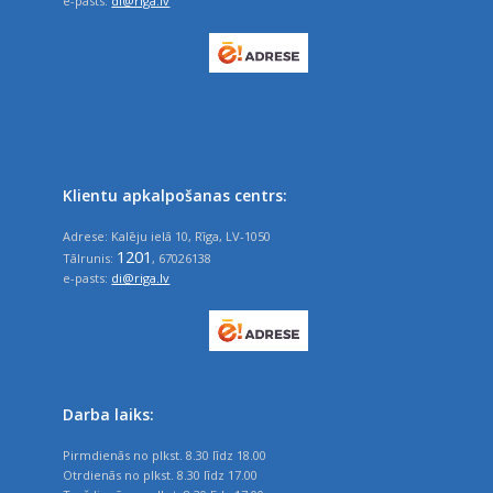
e-pasts:
di@riga.lv
Klientu apkalpošanas centrs:
Adrese: Kalēju ielā 10, Rīga, LV-1050
1201
Tālrunis:
, 67026138
e-pasts:
di@riga.lv
Darba laiks:
Pirmdienās no plkst. 8.30 līdz 18.00
Otrdienās no plkst. 8.30 līdz 17.00