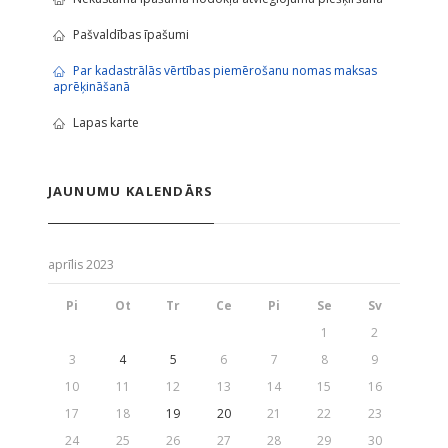
Pašvaldības īpašumi
Par kadastrālās vērtības piemērošanu nomas maksas
aprēķināšanā
Lapas karte
JAUNUMU KALENDĀRS
aprīlis 2023
Pi
Ot
Tr
Ce
Pi
Se
Sv
1
2
3
4
5
6
7
8
9
10
11
12
13
14
15
16
17
18
19
20
21
22
23
24
25
26
27
28
29
30