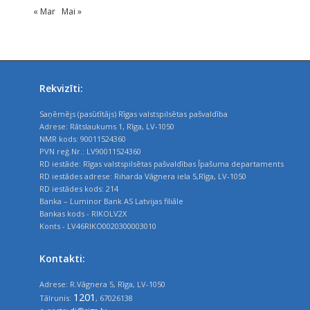
« Mar
Mai »
Rekvizīti:
Saņēmējs (pasūtītājs) Rīgas valstspilsētas pašvaldība
Adrese: Rātslaukums 1, Rīga, LV-1050
NMR kods: 90011524360
PVN reģ.Nr.: LV90011524360
RD iestāde: Rīgas valstspilsētas pašvaldības Īpašuma departaments
RD iestādes adrese: Riharda Vāgnera iela 5,Rīga, LV-1050
RD iestādes kods: 214
Banka – Luminor Bank AS Latvijas filiāle
Bankas kods - RIKOLV2X
Konts - LV46RIKO0020300003010
Kontakti:
Adrese: R.Vāgnera 5, Rīga, LV-1050
1201
Tālrunis:
, 67026138