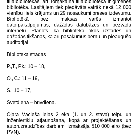
filiālbibliotēkas, arī Torņakalna filiālbibliotēka ir ģimenes
bibliotēka. Lasītājiem tiek piedāvāts vairāk nekā 12 000
vienību liels krājums un 29 nosaukumi preses izdevumu.
Bibliotēkā bez maksas varēs izmantot
datorpakalpojumus, dažādas datubāzes un bezvadu
internetu. Plānots, ka
bibliotēkā rīkos izstādes un
dažādas tikšanās, kā arī pasākumus bērnu un pieaugušo
auditorijai.
Bibliotēka strādās
P.,T., Pk.: 10 – 18,
O., C.: 11 – 19,
S.: 10 – 17,
Svētdiena – brīvdiena.
Ojāra Vācieša ielas 2 ēkā (1. un 2. stāva) telpu un
inženiertīklu atjaunošana, kopā ar projektēšanas un
autoruzraudzības darbiem, izmaksāja 510 000 eiro (bez
PVN).