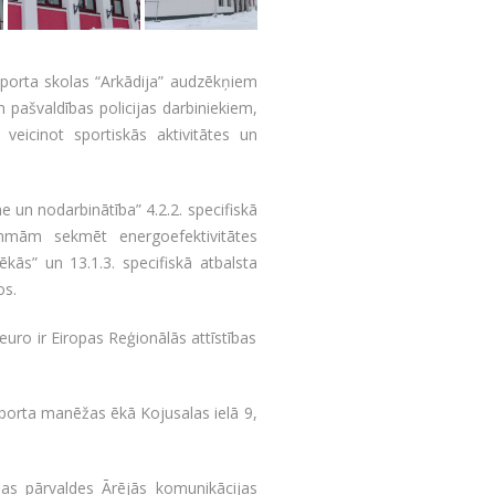
porta skolas “Arkādija” audzēkņiem
 pašvaldības policijas darbiniekiem,
 veicinot sportiskās aktivitātes un
 un nodarbinātība” 4.2.2. specifiskā
rammām sekmēt energoefektivitātes
ās” un 13.1.3. specifiskā atbalsta
os.
uro ir Eiropas Reģionālās attīstības