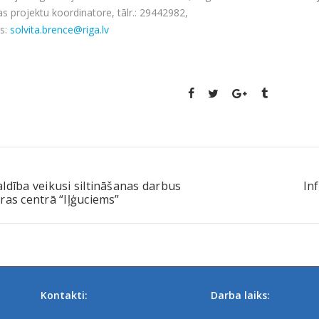
 finansējums.
oefektivitātes paaugstināšanas darbi sporta skolas “Arkādija” Rīgas 
projekta Nr. 4.2.2.0/21/A/082.
māciju sagatavoja Solvita Brence-Kauste, Rīgas domes Komunikācij
s projektu koordinatore, tālr.: 29442982,
ts:
solvita.brence@riga.lv
ldība veikusi siltināšanas darbus
In
ras centrā “Iļģuciems”