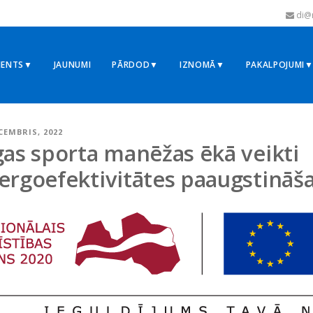
di@r
MENTS▼
JAUNUMI
PĀRDOD▼
IZNOMĀ▼
PAKALPOJUMI
ECEMBRIS, 2022
gas sporta manēžas ēkā veikti
ergoefektivitātes paaugstināš