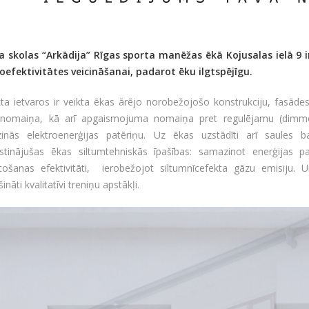
a skolas “Arkādija” Rīgas sporta manēžas ēkā Kojusalas ielā 9 
oefektivitātes veicināšanai, padarot ēku ilgtspējīgu.
ta ietvaros ir veikta ēkas ārējo norobežojošo konstrukciju, fasādes
 nomaiņa, kā arī apgaismojuma nomaiņa pret regulējamu (dimmē
inās elektroenerģijas patēriņu. Uz ēkas uzstādīti arī saules bat
stinājušas ēkas siltumtehniskās īpašības: samazinot enerģijas pa
tošanas efektivitāti, ierobežojot siltumnīcefekta gāzu emisiju.
ināti kvalitatīvi treniņu apstākļi.