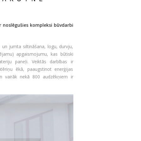
ir noslēgušies kompleksi būvdarbi
 un jumta siltināšana, logu, durvju,
jamu) apgaismojumu, kas būtiski
eriju paneļi. Veiktās darbības ir
tēriņu ēkā, paaugstinot enerģijas
 Un vairāk nekā 800 audzēkņiem ir