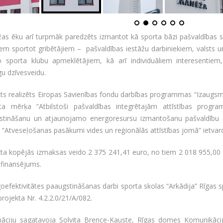
as ēku arī turpmāk paredzēts izmantot kā sporta bāzi pašvaldības s
iem sportot gribētājiem – pašvaldības iestāžu darbiniekiem, valsts un
jo sporta klubu apmeklētājiem, kā arī individuāliem interesentiem,
gu dzīvesveidu.
ts realizēts Eiropas Savienības fondu darbības programmas “Izaugsme
sta mērķa “Atbilstoši pašvaldības integrētajām attīstības prog
stināšanu un atjaunojamo energoresursu izmantošanu pašvaldību ēk
“Atveseļošanas pasākumi vides un reģionālās attīstības jomā” ietvar
ta kopējās izmaksas veido 2 375 241,41 euro, no tiem 2 018 955,00 e