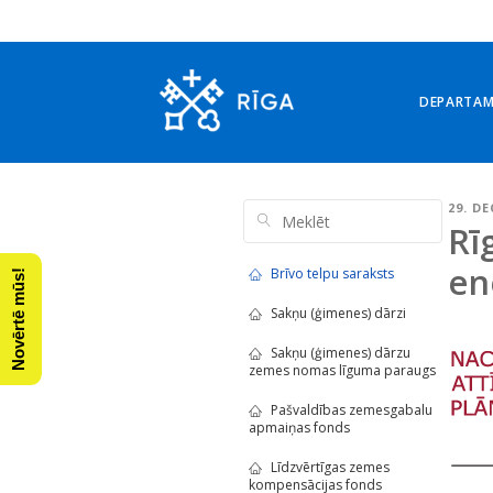
DEPARTA
29. D
Rī
en
Brīvo telpu saraksts
Novērtē mūs!
Sakņu (ģimenes) dārzi
Sakņu (ģimenes) dārzu
zemes nomas līguma paraugs
Pašvaldības zemesgabalu
apmaiņas fonds
Līdzvērtīgas zemes
kompensācijas fonds