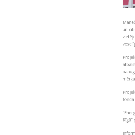
Manēž
un cit
vietē
veselī
Projek
atbal
paaug
mērķa 
Projek