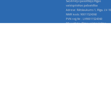
Rekvizīti:
Saņēmējs (pasūtītājs) Rīgas
valstspilsētas pašvaldība
Adrese: Rātslaukums 1, Rīga, LV-1
NMR kods: 90011524360
PVN reģ.Nr.: LV90011524360
RD iestāde: Rīgas valstspilsētas
pašvaldības Īpašuma departamen
RD iestādes adrese: Riharda Vāgn
iela 5,Rīga, LV-1050
RD iestādes kods: 214
Banka – Luminor Bank AS Latvijas f
Bankas kods - RIKOLV2X
Konts - LV46RIKO0020300003010