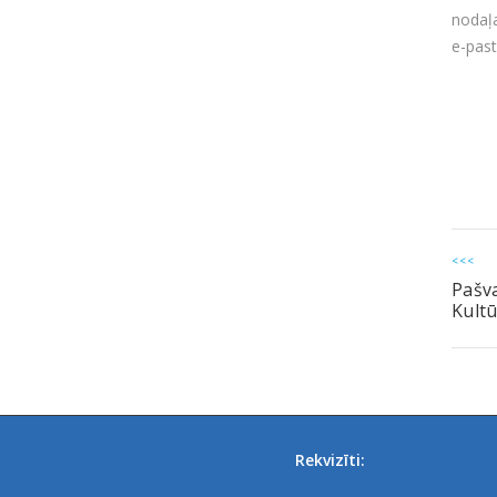
fonda
“Energ
Rīgā” 
Infor
nodaļa
e-pas
<<<
Pašva
Kultū