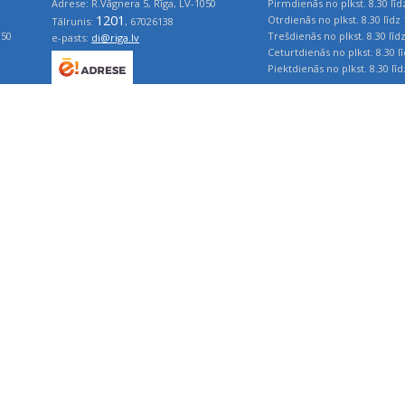
Kontakti:
Darba laiks:
Adrese: R.Vāgnera 5, Rīga, LV-1050
Pirmdienās no plkst. 8.30 līd
1201
Otrdienās no plkst. 8.30 līdz 
Tālrunis:
, 67026138
050
Trešdienās no plkst. 8.30 līd
e-pasts:
di@riga.lv
Ceturtdienās no plkst. 8.30 l
Piektdienās no plkst. 8.30 līd
ts
Pārtraukums no plkst. 12.00 l
era
Klientu apkalpošanas centrs:
Pirmdienās no plkst. 9.00 līd
Otrdienās no plkst. 9.00 līdz 
Adrese: Kalēju ielā 10, Rīga, LV-1050
iliāle
Trešdienās no plkst. 9.00 līd
1201
Tālrunis:
, 67026138
Ceturtdienās no plkst. 9.00 l
e-pasts:
di@riga.lv
Piektdienās no plkst. 9.00 līd
Pārtraukums no plkst. 12.00 l