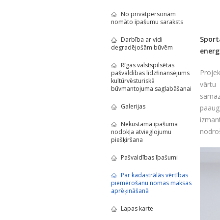
No privātpersonām
nomāto īpašumu saraksts
Sport
Darbība ar vidi
degradējošām būvēm
energ
Rīgas valstspilsētas
Projek
pašvaldības līdzfinansējums
kultūrvēsturiskā
vārtu
būvmantojuma saglabāšanai
samaz
Galerijas
paaug
izman
Nekustamā īpašuma
nodroš
nodokļa atvieglojumu
piešķiršana
Pašvaldības īpašumi
Par kadastrālās vērtības
piemērošanu nomas maksas
aprēķināšanā
Lapas karte