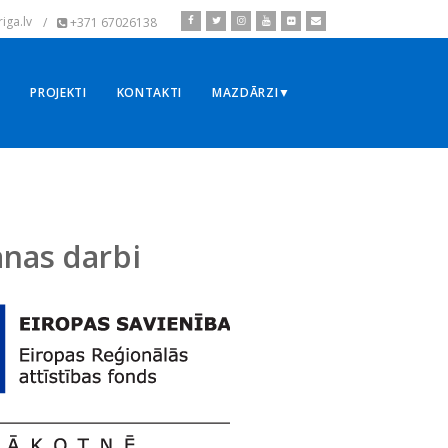
iga.lv
/
+371 67026138
▼
PROJEKTI
KONTAKTI
MAZDĀRZI▼
anas darbi