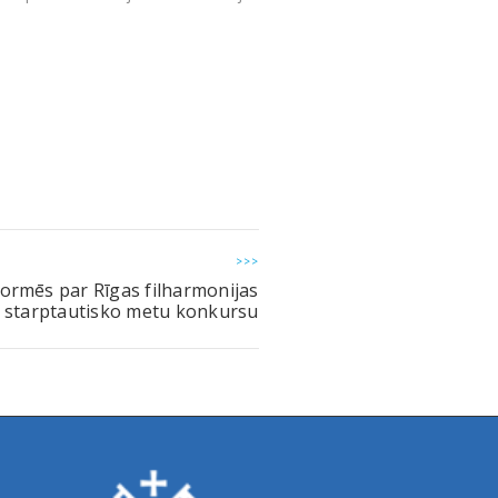
sporta manēžas ēkā Kojusalas ielā 9,
as pārvaldes Ārējās komunikācijas
>>>
formēs par Rīgas filharmonijas
starptautisko metu konkursu