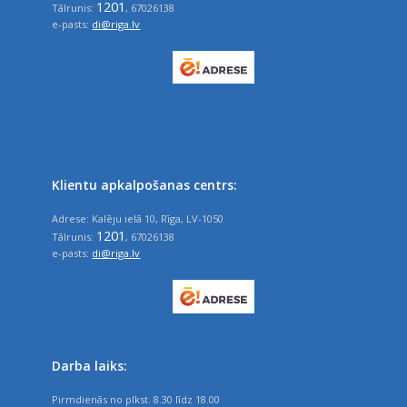
1201
Tālrunis:
, 67026138
e-pasts:
di@riga.lv
Klientu apkalpošanas centrs:
Adrese: Kalēju ielā 10, Rīga, LV-1050
1201
Tālrunis:
, 67026138
e-pasts:
di@riga.lv
Darba laiks:
Pirmdienās no plkst. 8.30 līdz 18.00