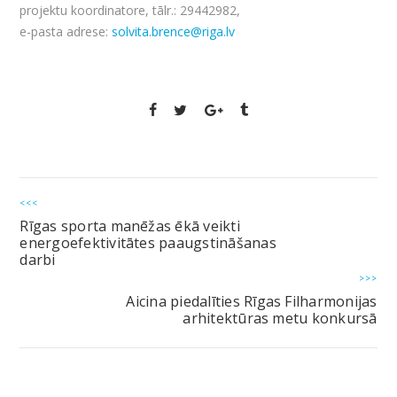
projektu koordinatore, tālr.: 29442982,
e-pasta adrese:
solvita.brence@riga.lv
<<<
Rīgas sporta manēžas ēkā veikti
energoefektivitātes paaugstināšanas
darbi
>>>
Aicina piedalīties Rīgas Filharmonijas
arhitektūras metu konkursā