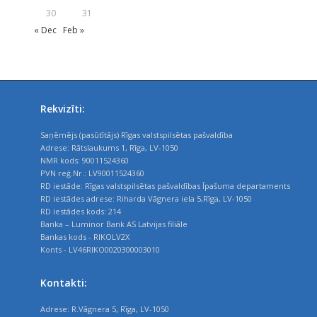
30
31
« Dec
Feb »
Rekvizīti:
Saņēmējs (pasūtītājs) Rīgas valstspilsētas pašvaldība
Adrese: Rātslaukums 1, Rīga, LV-1050
NMR kods: 90011524360
PVN reģ.Nr.: LV90011524360
RD iestāde: Rīgas valstspilsētas pašvaldības Īpašuma departaments
RD iestādes adrese: Riharda Vāgnera iela 5,Rīga, LV-1050
RD iestādes kods: 214
Banka – Luminor Bank AS Latvijas filiāle
Bankas kods - RIKOLV2X
Konts - LV46RIKO0020300003010
Kontakti:
Adrese: R.Vāgnera 5, Rīga, LV-1050