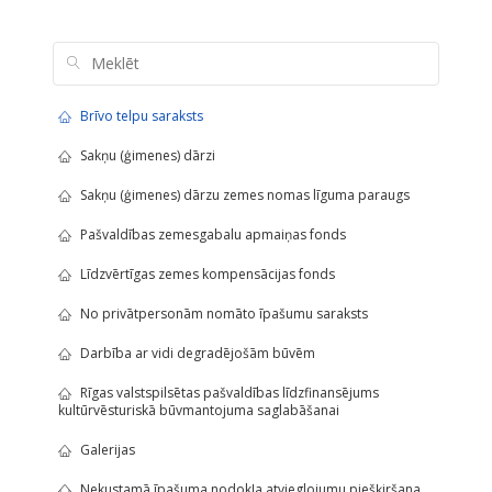
Brīvo telpu saraksts
Sakņu (ģimenes) dārzi
Sakņu (ģimenes) dārzu zemes nomas līguma paraugs
Pašvaldības zemesgabalu apmaiņas fonds
Līdzvērtīgas zemes kompensācijas fonds
No privātpersonām nomāto īpašumu saraksts
Darbība ar vidi degradējošām būvēm
Rīgas valstspilsētas pašvaldības līdzfinansējums
kultūrvēsturiskā būvmantojuma saglabāšanai
Galerijas
Nekustamā īpašuma nodokļa atvieglojumu piešķiršana