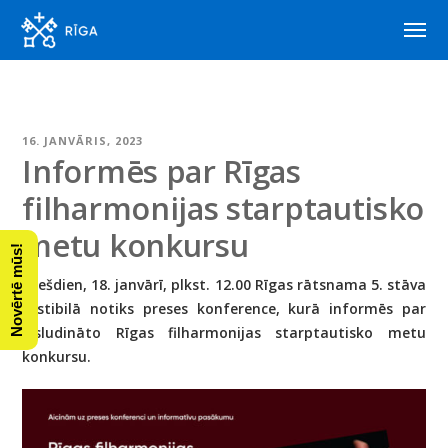
16. JANVĀRIS, 2023
Informēs par Rīgas
filharmonijas starptautisko
metu konkursu
Novērtē mūs!
Trešdien, 18. janvārī, plkst. 12.00 Rīgas rātsnama 5. stāva
vestibilā notiks preses konference, kurā informēs par
izsludināto Rīgas filharmonijas starptautisko metu
konkursu.