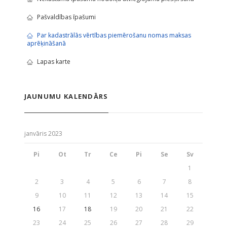
Pašvaldības īpašumi
Par kadastrālās vērtības piemērošanu nomas maksas
aprēķināšanā
Lapas karte
JAUNUMU KALENDĀRS
janvāris 2023
Pi
Ot
Tr
Ce
Pi
Se
Sv
1
2
3
4
5
6
7
8
9
10
11
12
13
14
15
16
17
18
19
20
21
22
23
24
25
26
27
28
29