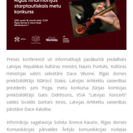
Preses konferencē un informatīvajā pasākumā piedalīsies
Latvijas Republikas kultūras ministrs Nauris Puntulis, Kultūras
ministrijas valsts sekretāre Dace Vilsone, Rīgas domes
priekšsēdētājs Mārtiņš Staķis, Latvijas Arhitektu savienības
prezidents Juris Poga, metu konkursa žūrijas komisijas
priekšsēdētājs Gatis Didrihsons, VSIA “Latvijas Koncerti”
valdes loceklis Guntars Ķirsis, Latvijas Arhitektu savienības
pārstāve Dace Kalvāne.
Informāciju sagatavoja Solvita Brence-Kauste, Rīgas domes
Komunikācijas pārvaldes Ārējās komunikācijas nodaļas