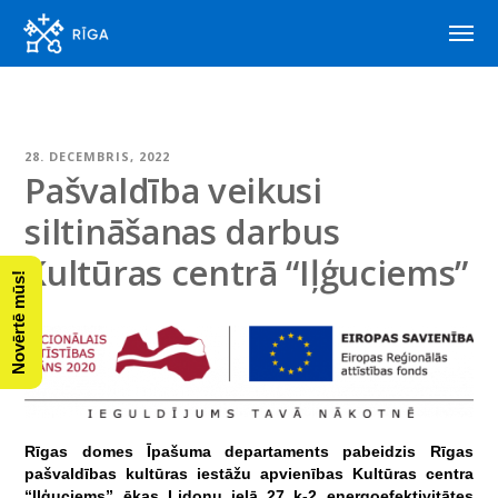
28. DECEMBRIS, 2022
Pašvaldība veikusi
siltināšanas darbus
Kultūras centrā “Iļģuciems”
Novērtē mūs!
Rīgas domes Īpašuma departaments pabeidzis Rīgas
pašvaldības kultūras iestāžu apvienības Kultūras centra
“Iļģuciems” ēkas Lidoņu ielā 27 k-2 energoefektivitātes