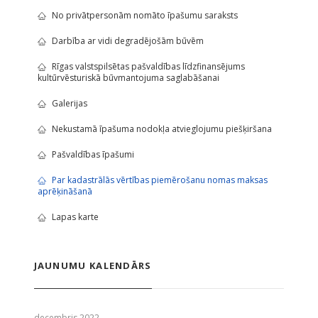
No privātpersonām nomāto īpašumu saraksts
Darbība ar vidi degradējošām būvēm
Rīgas valstspilsētas pašvaldības līdzfinansējums
kultūrvēsturiskā būvmantojuma saglabāšanai
Galerijas
Nekustamā īpašuma nodokļa atvieglojumu piešķiršana
Pašvaldības īpašumi
Par kadastrālās vērtības piemērošanu nomas maksas
aprēķināšanā
Lapas karte
JAUNUMU KALENDĀRS
decembris 2022