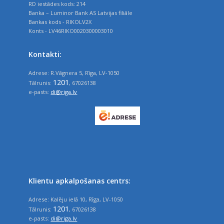
RD iestādes kods: 214
Banka – Luminor Bank AS Latvijas filiāle
Bankas kods - RIKOLV2X
Konts - LV46RIKO0020300003010
Kontakti:
Adrese: R.Vāgnera 5, Rīga, LV-1050
1201
Tālrunis:
, 67026138
e-pasts:
di@riga.lv
Klientu apkalpošanas centrs:
Adrese: Kalēju ielā 10, Rīga, LV-1050
1201
Tālrunis:
, 67026138
e-pasts:
di@riga.lv