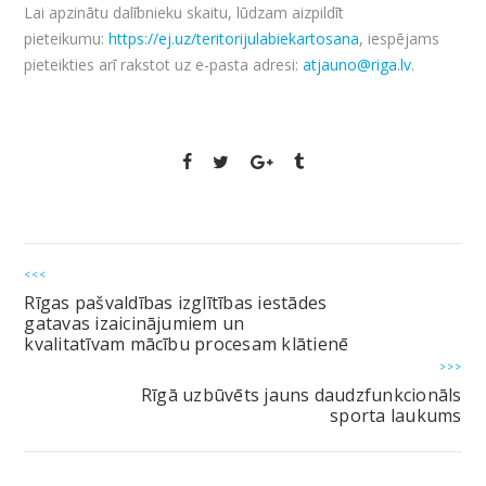
Lai apzinātu dalībnieku skaitu, lūdzam aizpildīt
pieteikumu:
https://ej.uz/teritorijulabiekartosana
, iespējams
pieteikties arī rakstot uz e-pasta adresi:
atjauno@riga.lv
.
<<<
Rīgas pašvaldības izglītības iestādes
gatavas izaicinājumiem un
kvalitatīvam mācību procesam klātienē
>>>
Rīgā uzbūvēts jauns daudzfunkcionāls
sporta laukums