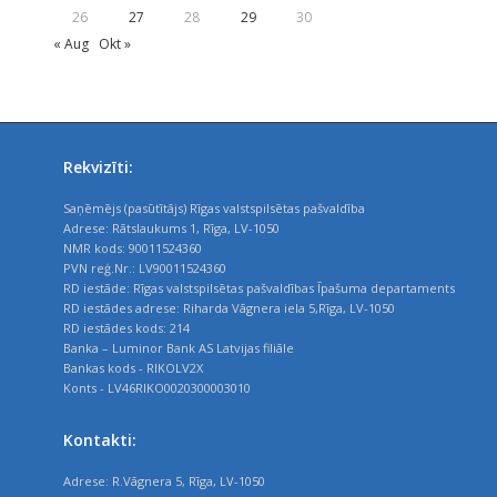
26
27
28
29
30
« Aug
Okt »
Rekvizīti:
Saņēmējs (pasūtītājs) Rīgas valstspilsētas pašvaldība
Adrese: Rātslaukums 1, Rīga, LV-1050
NMR kods: 90011524360
PVN reģ.Nr.: LV90011524360
RD iestāde: Rīgas valstspilsētas pašvaldības Īpašuma departaments
RD iestādes adrese: Riharda Vāgnera iela 5,Rīga, LV-1050
RD iestādes kods: 214
Banka – Luminor Bank AS Latvijas filiāle
Bankas kods - RIKOLV2X
Konts - LV46RIKO0020300003010
Kontakti:
Adrese: R.Vāgnera 5, Rīga, LV-1050