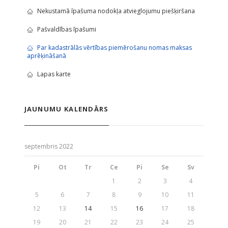
Nekustamā īpašuma nodokļa atvieglojumu piešķiršana
Pašvaldības īpašumi
Par kadastrālās vērtības piemērošanu nomas maksas
aprēķināšanā
Lapas karte
JAUNUMU KALENDĀRS
septembris 2022
Pi
Ot
Tr
Ce
Pi
Se
Sv
1
2
3
4
5
6
7
8
9
10
11
12
13
14
15
16
17
18
19
20
21
22
23
24
25