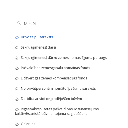
Brīvo telpu saraksts
Sakņu (ģimenes) dārzi
Sakņu (ģimenes) dārzu zemes nomas līguma paraugs
Pašvaldības zemesgabalu apmaiņas fonds
Līdzvērtīgas zemes kompensācijas fonds
No privātpersonām nomāto īpašumu saraksts
Darbība ar vidi degradējošām būvēm
Rīgas valstspilsētas pašvaldības līdzfinansējums
kultūrvēsturiskā būvmantojuma saglabāšanai
Galerijas