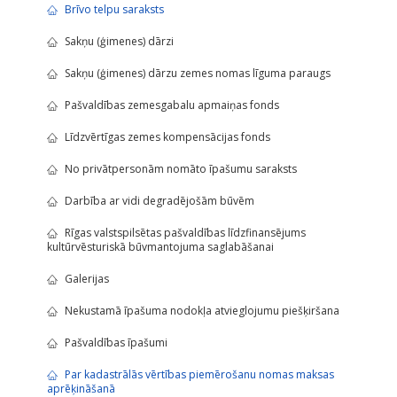
Brīvo telpu saraksts
Sakņu (ģimenes) dārzi
Sakņu (ģimenes) dārzu zemes nomas līguma paraugs
Pašvaldības zemesgabalu apmaiņas fonds
Līdzvērtīgas zemes kompensācijas fonds
No privātpersonām nomāto īpašumu saraksts
Darbība ar vidi degradējošām būvēm
Rīgas valstspilsētas pašvaldības līdzfinansējums
kultūrvēsturiskā būvmantojuma saglabāšanai
Galerijas
Nekustamā īpašuma nodokļa atvieglojumu piešķiršana
Pašvaldības īpašumi
Par kadastrālās vērtības piemērošanu nomas maksas
aprēķināšanā