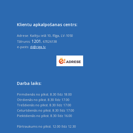
Klientu apkalpošanas centrs:
Adrese: Kalēju ielā 10, Rīga, LV-1050
1201
Tālrunis:
, 67026138
e-pasts:
di@riga.lv
Darba laiks:
Pirmdienās no plkst. 8.30 līdz 18.00
Otrdienās no plkst. 8.30 līdz 17.00
Trešdienās no plkst. 8.30 līdz 17.00
Ceturtdienās no plkst. 8.30 līdz 17.00
Piektdienās no plkst. 8.30 līdz 16.00
Pārtraukums no plkst. 12.00 līdz 12.30