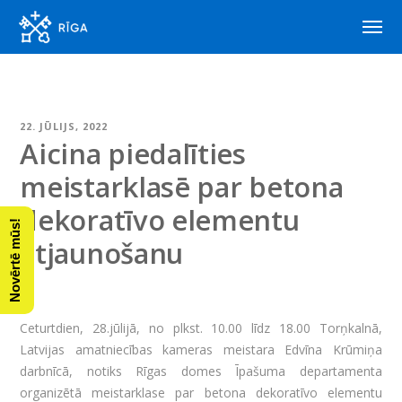
22. JŪLIJS, 2022
Aicina piedalīties
meistarklasē par betona
dekoratīvo elementu
Novērtē mūs!
atjaunošanu
Ceturtdien, 28.jūlijā, no plkst. 10.00 līdz 18.00 Torņkalnā,
Latvijas amatniecības kameras meistara Edvīna Krūmiņa
darbnīcā, notiks Rīgas domes Īpašuma departamenta
organizētā meistarklase par betona dekoratīvo elementu