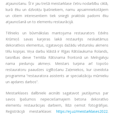
atjaunošanu. Šī ir jau trešā meistarklase četru nodarbību ciklā,
kurā ēku un dzīvokļu īpašniekiem, namu apsaimniekotājiem
un citiem interesentiem tiek sniegti praktiski padomi ēku
atjaunošanā un to elementu restaurācijā.
Tēlnieks un būvmākslas mantojuma restaurators Edvīns
Krūmiņš savas karjeras laikā restaurējis neskaitāmus
dekoratīvos elementus, izgatavojis dažādu vēsturisku akmens
tēlu kopijas. Viņa darbu klāstā ir Rīgas Rātslaukuma Rolands,
taisnības dieve Temīda Rātsnama frontonā un Melngalvju
nama piedurvju akmeņi. Meistars turpina arī topošo
restauratoru paaudzes izglītošanu Zaļeniekos, kur izveidota
programma “restauratora asistents ar specializāciju mūrnieku
un apdares darbos”.
Meistarklases dalībnieki aicināti sagatavot jautājumus par
savos īpašumos nepieciešamajiem betona dekoratīvo
elementu restaurācijas darbiem, līdzi ņemot fotogrāfijas.
Reģistrācijā meistarklasei:
https://ej.uz/meistarklases2022
.