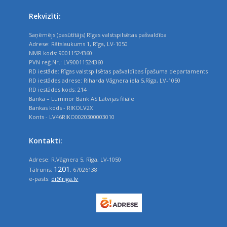
Rekvizīti:
Saņēmējs (pasūtītājs) Rīgas valstspilsētas pašvaldība
Adrese: Rātslaukums 1, Rīga, LV-1050
NMR kods: 90011524360
PVN reģ.Nr.: LV90011524360
RD iestāde: Rīgas valstspilsētas pašvaldības Īpašuma departaments
RD iestādes adrese: Riharda Vāgnera iela 5,Rīga, LV-1050
RD iestādes kods: 214
Banka – Luminor Bank AS Latvijas filiāle
Bankas kods - RIKOLV2X
Konts - LV46RIKO0020300003010
Kontakti:
Adrese: R.Vāgnera 5, Rīga, LV-1050
1201
Tālrunis:
, 67026138
e-pasts:
di@riga.lv