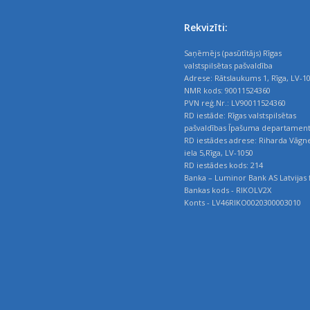
Rekvizīti:
Saņēmējs (pasūtītājs) Rīgas
valstspilsētas pašvaldība
Adrese: Rātslaukums 1, Rīga, LV-1
NMR kods: 90011524360
PVN reģ.Nr.: LV90011524360
RD iestāde: Rīgas valstspilsētas
pašvaldības Īpašuma departamen
RD iestādes adrese: Riharda Vāgn
iela 5,Rīga, LV-1050
RD iestādes kods: 214
Banka – Luminor Bank AS Latvijas f
Bankas kods - RIKOLV2X
Konts - LV46RIKO0020300003010