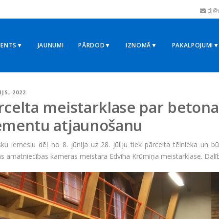
di@r
MENTS▼
JAUNUMI
PĀRDOD▼
IZNOMĀ▼
PAKALPOJUMI
IJS, 2022
rcelta meistarklase par betona
ementu atjaunošanu
ku iemeslu dēļ no 8. jūnija uz 28. jūliju tiek pārcelta tēlnieka un
as amatniecības kameras meistara Edvīna Krūmiņa meistarklase. Dalībnie