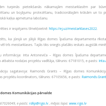
jām turpinās pieteikšanās nākamajām meistarklasēm par būv
tēšanu un bojājumu protezēšanu, tradicionālajām krāsām un to pie
riskā kaļķa apmetuma labošanu.
rēties ir iespējams tīmekļvietnē:
https://ej.uz/meistarklases2022
.
zēts, ka jūnijā un jūlijā Rīgas domes Īpašuma departamenta rīkot
 vēl trīs meistarklases. Tajās tiks sniegts plašāks ieskats augstāk min
du informācija: Irita Antoneviča – Rīgas domes Īpašuma departam
u atbalsta nodaļas projektu vadītāja, tālrunis: 67181015, e-pasts:
Irit
māciju sagatavoja: Raimonds Grants – Rīgas domes Komunikācija
s projektu koordinators, tālrunis: 67105656, e-pasts:
Raimonds.Grant
 domes Komunikācijas pārvalde
: 67026049, e-pasts:
rdkp@riga.lv
, mājas lapa:
www.riga.lv