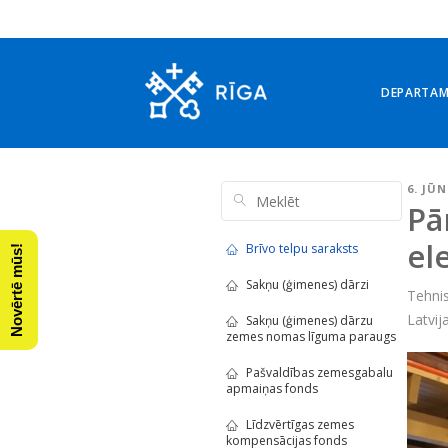
DEPARTA
6. JŪN
Pā
el
Brīvo telpu saraksts
Novērtē mūs!
Sakņu (ģimenes) dārzi
Tehnis
Latvij
Sakņu (ģimenes) dārzu
zemes nomas līguma paraugs
Pašvaldības zemesgabalu
apmaiņas fonds
Līdzvērtīgas zemes
kompensācijas fonds