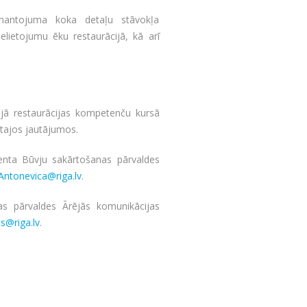
mantojuma koka detaļu stāvokļa
lietojumu ēku restaurācijā, kā arī
ajā restaurācijas kompetenču kursā
ētajos jautājumos.
enta Būvju sakārtošanas pārvaldes
a.Antonevica@riga.lv
.
s pārvaldes Ārējās komunikācijas
s@riga.lv
.