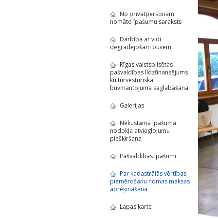
No privātpersonām
nomāto īpašumu saraksts
Darbība ar vidi
degradējošām būvēm
Rīgas valstspilsētas
pašvaldības līdzfinansējums
kultūrvēsturiskā
būvmantojuma saglabāšanai
Galerijas
Nekustamā īpašuma
nodokļa atvieglojumu
piešķiršana
Pašvaldības īpašumi
Par kadastrālās vērtības
piemērošanu nomas maksas
aprēķināšanā
Lapas karte