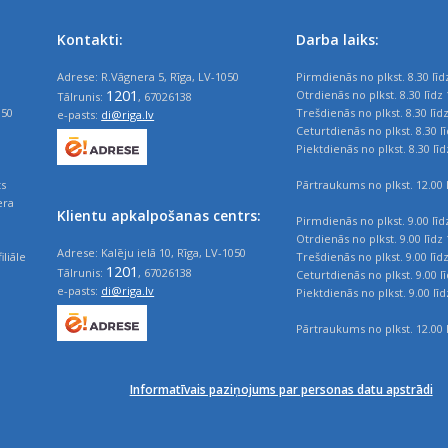
Kontakti:
Darba laiks:
Adrese: R.Vāgnera 5, Rīga, LV-1050
Pirmdienās no plkst. 8.30 līd
1201
Otrdienās no plkst. 8.30 līdz 
Tālrunis:
, 67026138
050
Trešdienās no plkst. 8.30 līd
e-pasts:
di@riga.lv
Ceturtdienās no plkst. 8.30 l
Piektdienās no plkst. 8.30 līd
ts
Pārtraukums no plkst. 12.00 l
era
Klientu apkalpošanas centrs:
Pirmdienās no plkst. 9.00 līd
Otrdienās no plkst. 9.00 līdz 
Adrese: Kalēju ielā 10, Rīga, LV-1050
iliāle
Trešdienās no plkst. 9.00 līd
1201
Tālrunis:
, 67026138
Ceturtdienās no plkst. 9.00 l
e-pasts:
di@riga.lv
Piektdienās no plkst. 9.00 līd
Pārtraukums no plkst. 12.00 l
Informatīvais paziņojums par personas datu apstrādi