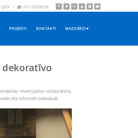
iga.lv
/
+371 67026138
▼
PROJEKTI
KONTAKTI
MAZDĀRZI▼
 dekoratīvo
 būvmākslas mantojuma restauratora,
ki tiks informēti individuāli.