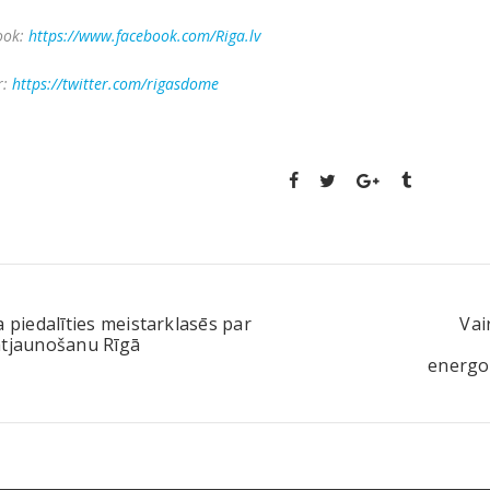
ook:
https://www.facebook.com/Riga.lv
r:
https://twitter.com/rigasdome
a piedalīties meistarklasēs par
Vai
atjaunošanu Rīgā
energo