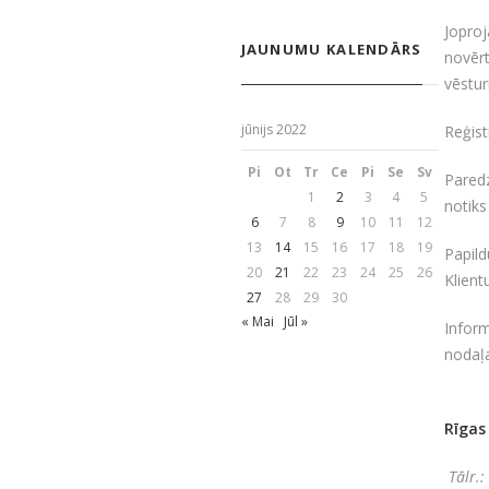
Jopro
JAUNUMU KALENDĀRS
novēr
vēstu
jūnijs 2022
Reģist
Pi
Ot
Tr
Ce
Pi
Se
Sv
Pared
1
2
3
4
5
notiks
6
7
8
9
10
11
12
13
14
15
16
17
18
19
Papil
20
21
22
23
24
25
26
Klient
27
28
29
30
« Mai
Jūl »
Infor
nodaļa
Rīgas
Tālr.