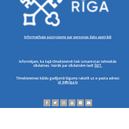
Informatīvais paziņojums par personas datu apstrādi
Informējam, ka šajā tīmekļvietnē tiek izmantotas tehniskās
sīkdatnes. Vairāk par sīkdatnēm lasīt
ŠEIT.
Tīmekļvietnes kļūdu gadījumā lūgums rakstīt uz e-pasta adresi:
id_it@riga.lv