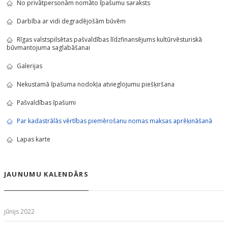
No privātpersonām nomāto īpašumu saraksts
Darbība ar vidi degradējošām būvēm
Rīgas valstspilsētas pašvaldības līdzfinansējums kultūrvēsturiskā
būvmantojuma saglabāšanai
Galerijas
Nekustamā īpašuma nodokļa atvieglojumu piešķiršana
Pašvaldības īpašumi
Par kadastrālās vērtības piemērošanu nomas maksas aprēķināšanā
Lapas karte
JAUNUMU KALENDĀRS
jūnijs 2022