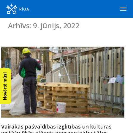
Arhīvs: 9. jūnijs, 2022
Novērtē mūs!
Vairākās pašvaldības izglītības un kultūras
iestāžu ēkās plānoti energoefektivitātes