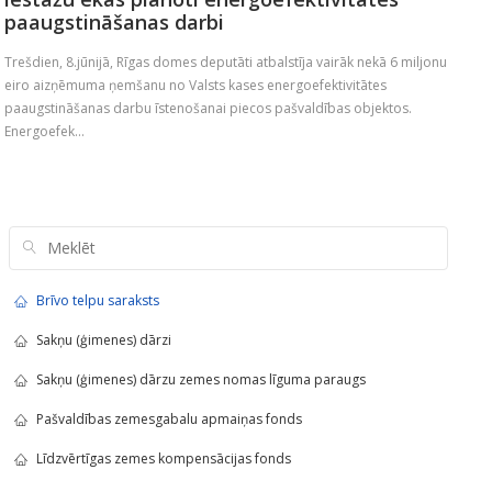
paaugstināšanas darbi
Trešdien, 8.jūnijā, Rīgas domes deputāti atbalstīja vairāk nekā 6 miljonu
eiro aizņēmuma ņemšanu no Valsts kases energoefektivitātes
paaugstināšanas darbu īstenošanai piecos pašvaldības objektos.
Energoefek...
Brīvo telpu saraksts
Sakņu (ģimenes) dārzi
Sakņu (ģimenes) dārzu zemes nomas līguma paraugs
Pašvaldības zemesgabalu apmaiņas fonds
Līdzvērtīgas zemes kompensācijas fonds