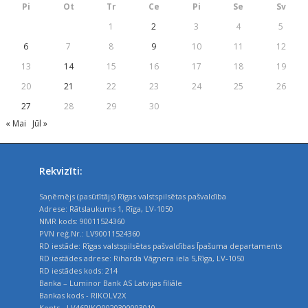
Pi
Ot
Tr
Ce
Pi
Se
Sv
1
2
3
4
5
6
7
8
9
10
11
12
13
14
15
16
17
18
19
20
21
22
23
24
25
26
27
28
29
30
« Mai
Jūl »
Rekvizīti:
Saņēmējs (pasūtītājs) Rīgas valstspilsētas pašvaldība
Adrese: Rātslaukums 1, Rīga, LV-1050
NMR kods: 90011524360
PVN reģ.Nr.: LV90011524360
RD iestāde: Rīgas valstspilsētas pašvaldības Īpašuma departaments
RD iestādes adrese: Riharda Vāgnera iela 5,Rīga, LV-1050
RD iestādes kods: 214
Banka – Luminor Bank AS Latvijas filiāle
Bankas kods - RIKOLV2X
Konts - LV46RIKO0020300003010