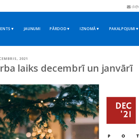
di@r
MENTS▼
JAUNUMI
PĀRDOD▼
IZNOMĀ▼
PAKALPOJUMI
ECEMBRIS, 2021
rba laiks decembrī un janvārī