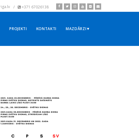
iga.lv
/
+371 67026138
▼
PROJEKTI
KONTAKTI
MAZDĀRZI▼