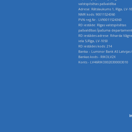
valstspilsētas pašvaldība
Adrese: Rātslaukums 1, Rīga, LV-1
NMR kods: 90011524360
PVN reģ.Nr.: LV90011524360
RD iestāde: Rīgas valstspilsētas
pašvaldības Īpašuma departamen
RD iestādes adrese: Riharda Vāgn
iela 5,Rīga, LV-1050
RD iestādes kods: 214
Banka – Luminor Bank AS Latvijas f
Bankas kods - RIKOLV2X
Konts - LV46RIKO0020300003010
I