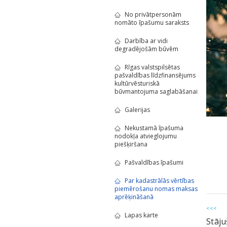
No privātpersonām
nomāto īpašumu saraksts
Darbība ar vidi
degradējošām būvēm
Rīgas valstspilsētas
pašvaldības līdzfinansējums
kultūrvēsturiskā
būvmantojuma saglabāšanai
Galerijas
Nekustamā īpašuma
nodokļa atvieglojumu
piešķiršana
Pašvaldības īpašumi
Par kadastrālās vērtības
piemērošanu nomas maksas
aprēķināšanā
<<<
Lapas karte
Stāju