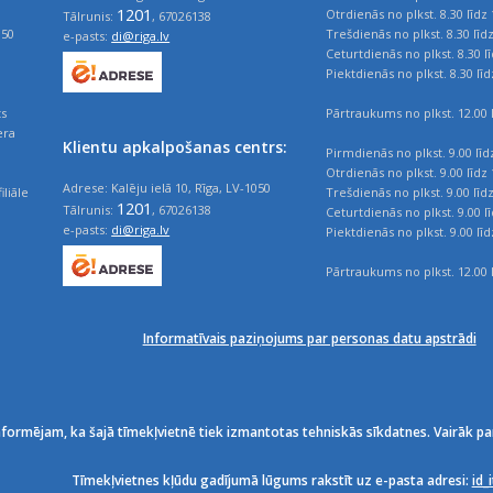
1201
Otrdienās no plkst. 8.30 līdz 
Tālrunis:
, 67026138
050
Trešdienās no plkst. 8.30 līd
e-pasts:
di@riga.lv
Ceturtdienās no plkst. 8.30 l
Piektdienās no plkst. 8.30 līd
ts
Pārtraukums no plkst. 12.00 l
era
Klientu apkalpošanas centrs:
Pirmdienās no plkst. 9.00 līd
Otrdienās no plkst. 9.00 līdz 
Adrese: Kalēju ielā 10, Rīga, LV-1050
iliāle
Trešdienās no plkst. 9.00 līd
1201
Tālrunis:
, 67026138
Ceturtdienās no plkst. 9.00 l
e-pasts:
di@riga.lv
Piektdienās no plkst. 9.00 līd
Pārtraukums no plkst. 12.00 l
Informatīvais paziņojums par personas datu apstrādi
nformējam, ka šajā tīmekļvietnē tiek izmantotas tehniskās sīkdatnes. Vairāk pa
Tīmekļvietnes kļūdu gadījumā lūgums rakstīt uz e-pasta adresi:
id_