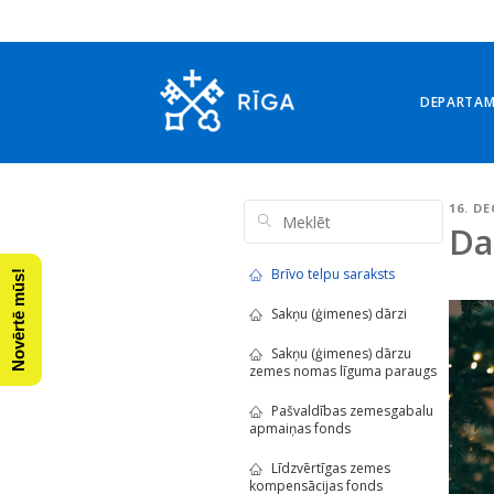
DEPARTA
16. D
Da
Brīvo telpu saraksts
Novērtē mūs!
Sakņu (ģimenes) dārzi
Sakņu (ģimenes) dārzu
zemes nomas līguma paraugs
Pašvaldības zemesgabalu
apmaiņas fonds
Līdzvērtīgas zemes
kompensācijas fonds