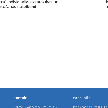
ūra” individuālie aizsardzības un
k
ntošanas noteikumi
Kontakti:
Darba laiks:
Adrese: R.Vāgnera 5, Rīga, LV-1050
Pirmdienās no plkst. 8.30 līd