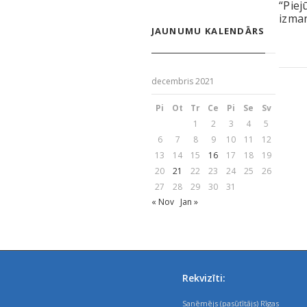
“Piej
izma
JAUNUMU KALENDĀRS
decembris 2021
Pi
Ot
Tr
Ce
Pi
Se
Sv
1
2
3
4
5
6
7
8
9
10
11
12
13
14
15
16
17
18
19
20
21
22
23
24
25
26
27
28
29
30
31
« Nov
Jan »
Rekvizīti:
Saņēmējs (pasūtītājs) Rīgas