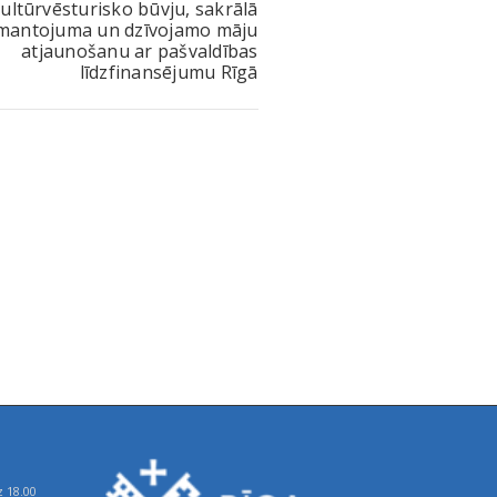
ultūrvēsturisko būvju, sakrālā
mantojuma un dzīvojamo māju
atjaunošanu ar pašvaldības
līdzfinansējumu Rīgā
z 18.00