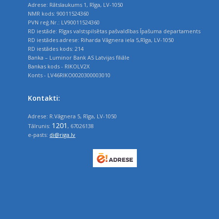
Adrese: Rātslaukums 1, Rīga, LV-1050
NMR kods: 90011524360
PVN reģ.Nr.: LV90011524360
RD iestāde: Rīgas valstspilsētas pašvaldības Īpašuma departaments
RD iestādes adrese: Riharda Vāgnera iela 5,Rīga, LV-1050
RD iestādes kods: 214
Banka – Luminor Bank AS Latvijas filiāle
Bankas kods - RIKOLV2X
Konts - LV46RIKO0020300003010
Kontakti:
Adrese: R.Vāgnera 5, Rīga, LV-1050
1201
Tālrunis:
, 67026138
e-pasts:
di@riga.lv