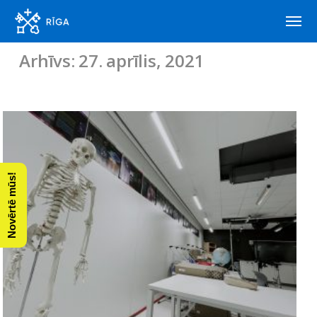
Arhīvs: 27. aprīlis, 2021
Novērtē mūs!