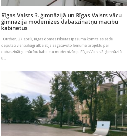
Rīgas Valsts 3. ģimnāzijā un Rīgas Valsts vācu
ģimnāzijā modernizēs dabaszinātņu mācību
kabinetus
Otrdien, 27.aprīlī, Rīgas domes Pilsētas īpašuma komitejas sēdē
deputāti vienbalsīgi atbalstīja sagatavoto lēmuma projektu par
dabaszinātņu mācību kabinetu modernizāciju Rīgas Valsts 3. ģimnāzijā
u...