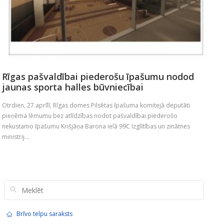
Rīgas pašvaldībai piederošu īpašumu nodod
jaunas sporta halles būvniecībai
Otrdien, 27.aprīlī, Rīgas domes Pilsētas īpašuma komitejā deputāti
pieņēma lēmumu bez atlīdzības nodot pašvaldībai piederošo
nekustamo īpašumu Krišjāņa Barona ielā 99C Izglītības un zinātnes
ministrij...
Brīvo telpu saraksts