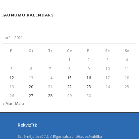
JAUNUMU KALENDĀRS
aprīlis 2021
Pi
Ot
Tr
Ce
Pi
Se
Sv
1
2
3
4
5
6
7
8
9
10
11
12
13
14
15
16
17
18
19
20
21
22
23
24
25
26
27
28
29
30
« Mar
Mai »
Rekvizīti:
Saņēmējs (pasūtītājs) Rīgas valstspilsētas pašvaldība