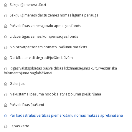
Sakņu (ģimenes) dārzi
Sakņu (ģimenes) dārzu zemes nomas līguma paraugs
Pašvaldības zemesgabalu apmaiņas fonds
Līdzvērtīgas zemes kompensācijas fonds
No privātpersonām nomāto īpašumu saraksts
Darbība ar vidi degradējošām būvēm
Rīgas valstspilsētas pašvaldības līdzfinansējums kultūrvēsturiskā
būvmantojuma saglabāšanai
Galerijas
Nekustamā īpašuma nodokļa atvieglojumu piešķiršana
Pašvaldības īpašumi
Par kadastrālās vērtības piemērošanu nomas maksas aprēķināšanā
Lapas karte