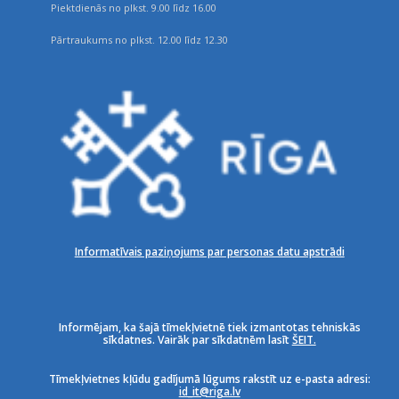
Piektdienās no plkst. 9.00 līdz 16.00
Pārtraukums no plkst. 12.00 līdz 12.30
Informatīvais paziņojums par personas datu apstrādi
Informējam, ka šajā tīmekļvietnē tiek izmantotas tehniskās
sīkdatnes. Vairāk par sīkdatnēm lasīt
ŠEIT.
Tīmekļvietnes kļūdu gadījumā lūgums rakstīt uz e-pasta adresi:
id_it@riga.lv