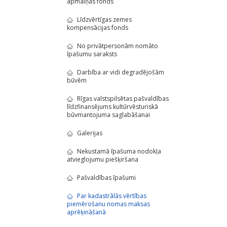
apmaiņas fonds
Līdzvērtīgas zemes
kompensācijas fonds
No privātpersonām nomāto
īpašumu saraksts
Darbība ar vidi degradējošām
būvēm
Rīgas valstspilsētas pašvaldības
līdzfinansējums kultūrvēsturiskā
būvmantojuma saglabāšanai
Galerijas
Nekustamā īpašuma nodokļa
atvieglojumu piešķiršana
Pašvaldības īpašumi
Par kadastrālās vērtības
piemērošanu nomas maksas
aprēķināšanā