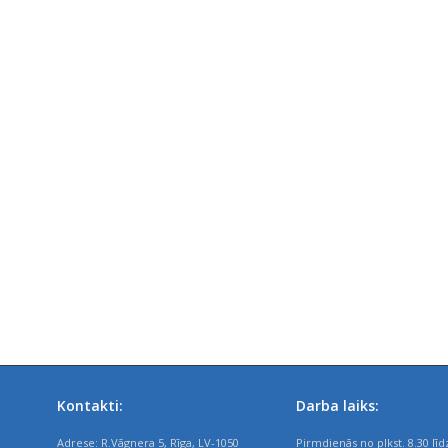
Kontakti:
Darba laiks:
Adrese: R.Vāgnera 5, Rīga, LV-1050
Pirmdienās no plkst. 8.30 līd