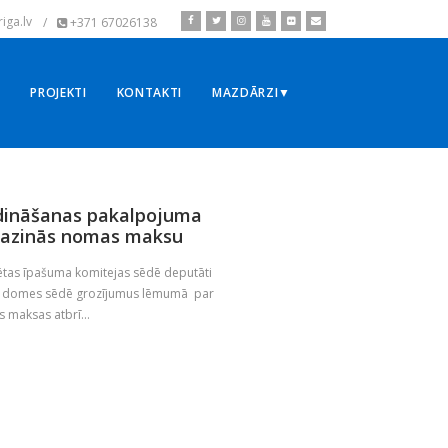
iga.lv
/
+371 67026138
▼
PROJEKTI
KONTAKTI
MAZDĀRZI▼
 ēdināšanas pakalpojuma
mazinās nomas maksu
sētas īpašuma komitejas sēdē deputāti
īgas domes sēdē grozījumus lēmumā par
maksas atbrī...