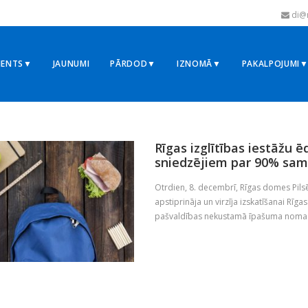
di@r
MENTS▼
JAUNUMI
PĀRDOD▼
IZNOMĀ▼
PAKALPOJUMI
20
Rīgas izglītības iestāžu
sniedzējiem par 90% sa
Otrdien, 8. decembrī, Rīgas domes Pil
apstiprināja un virzīja izskatīšanai R
pašvaldības nekustamā īpašuma nomas 