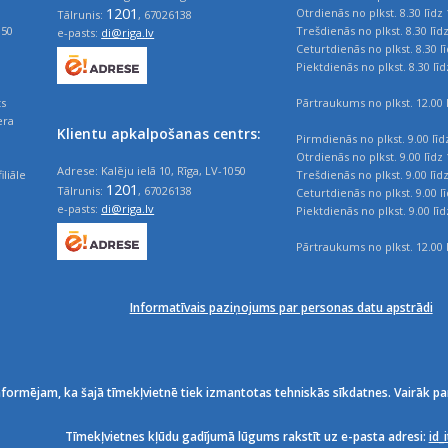
1201
Otrdienās no plkst. 8.30 līdz 
Tālrunis:
, 67026138
050
Trešdienās no plkst. 8.30 līd
e-pasts:
di@riga.lv
Ceturtdienās no plkst. 8.30 l
Piektdienās no plkst. 8.30 līd
ts
Pārtraukums no plkst. 12.00 l
era
Klientu apkalpošanas centrs:
Pirmdienās no plkst. 9.00 līd
Otrdienās no plkst. 9.00 līdz 
Adrese: Kalēju ielā 10, Rīga, LV-1050
iliāle
Trešdienās no plkst. 9.00 līd
1201
Tālrunis:
, 67026138
Ceturtdienās no plkst. 9.00 l
e-pasts:
di@riga.lv
Piektdienās no plkst. 9.00 līd
Pārtraukums no plkst. 12.00 l
Informatīvais paziņojums par personas datu apstrādi
nformējam, ka šajā tīmekļvietnē tiek izmantotas tehniskās sīkdatnes. Vairāk pa
Tīmekļvietnes kļūdu gadījumā lūgums rakstīt uz e-pasta adresi:
id_