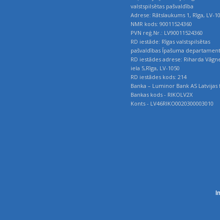
valstspilsētas pašvaldība
Adrese: Rātslaukums 1, Rīga, LV-1
NMR kods: 90011524360
PVN reģ.Nr.: LV90011524360
RD iestāde: Rīgas valstspilsētas
pašvaldības Īpašuma departamen
RD iestādes adrese: Riharda Vāgn
iela 5,Rīga, LV-1050
RD iestādes kods: 214
Banka – Luminor Bank AS Latvijas f
Bankas kods - RIKOLV2X
Konts - LV46RIKO0020300003010
I