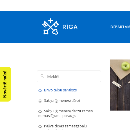
DEPARTA
Arhīvs: 8. decembris, 20
Novērtē mūs!
Brīvo telpu saraksts
Sakņu (ģimenes) dārzi
Sakņu (ģimenes) dārzu zemes
nomas līguma paraugs
Pašvaldības zemesgabalu