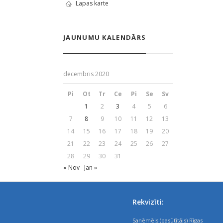
Lapas karte
JAUNUMU KALENDĀRS
decembris 2020
Pi
Ot
Tr
Ce
Pi
Se
Sv
1
2
3
4
5
6
7
8
9
10
11
12
13
14
15
16
17
18
19
20
21
22
23
24
25
26
27
28
29
30
31
« Nov
Jan »
Rekvizīti:
Saņēmējs (pasūtītājs) Rīgas