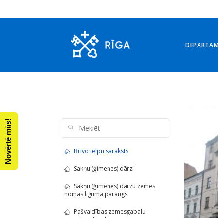
DEPARTA
Arhīvs: 26. oktobris, 202
Novērtē mūs!
Brīvo telpu saraksts
Sakņu (ģimenes) dārzi
Sakņu (ģimenes) dārzu zemes
nomas līguma paraugs
Pašvaldības zemesgabalu