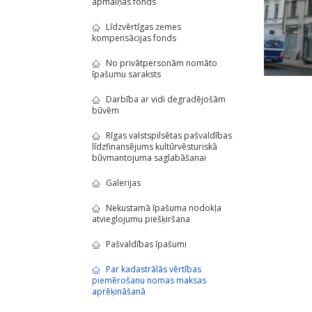
apmaiņas fonds
Līdzvērtīgas zemes
kompensācijas fonds
No privātpersonām nomāto
īpašumu saraksts
Darbība ar vidi degradējošām
būvēm
Rīgas valstspilsētas pašvaldības
līdzfinansējums kultūrvēsturiskā
būvmantojuma saglabāšanai
Galerijas
Nekustamā īpašuma nodokļa
atvieglojumu piešķiršana
Pašvaldības īpašumi
Par kadastrālās vērtības
piemērošanu nomas maksas
aprēķināšanā