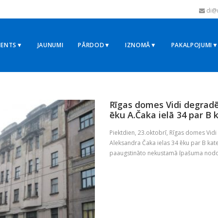
di@r
MENTS▼
JAUNUMI
PĀRDOD▼
IZNOMĀ▼
PAKALPOJUMI
0
Rīgas domes Vidi degradē
ēku A.Čaka ielā 34 par B 
Piektdien, 23.oktobrī, Rīgas domes Vidi
Aleksandra Čaka ielas 34 ēku par B kat
paaugstināto nekustamā īpašuma nodokļ