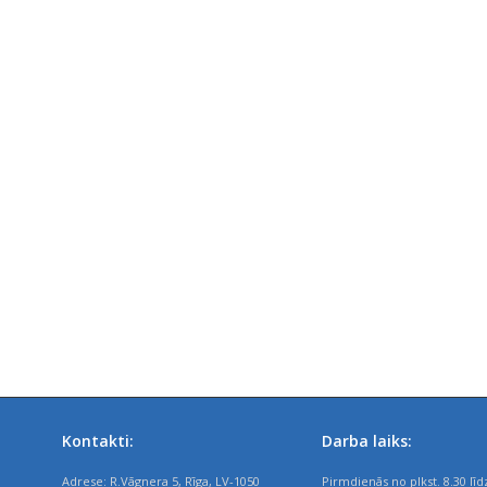
Kontakti:
Darba laiks:
Adrese: R.Vāgnera 5, Rīga, LV-1050
Pirmdienās no plkst. 8.30 līd