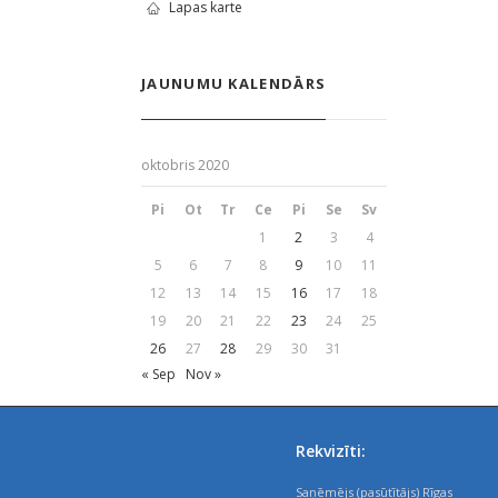
Lapas karte
JAUNUMU KALENDĀRS
oktobris 2020
Pi
Ot
Tr
Ce
Pi
Se
Sv
1
2
3
4
5
6
7
8
9
10
11
12
13
14
15
16
17
18
19
20
21
22
23
24
25
26
27
28
29
30
31
« Sep
Nov »
Rekvizīti:
Saņēmējs (pasūtītājs) Rīgas