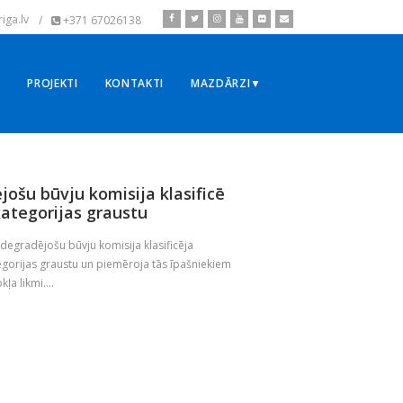
iga.lv
/
+371 67026138
▼
PROJEKTI
KONTAKTI
MAZDĀRZI▼
jošu būvju komisija klasificē
kategorijas graustu
 degradējošu būvju komisija klasificēja
egorijas graustu un piemēroja tās īpašniekiem
a likmi....