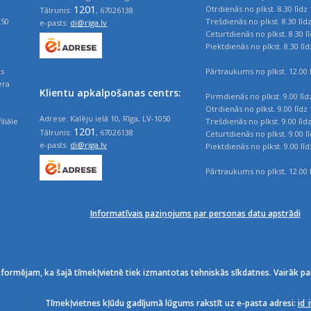
1201
Otrdienās no plkst. 8.30 līdz 
Tālrunis:
, 67026138
050
Trešdienās no plkst. 8.30 līd
e-pasts:
di@riga.lv
Ceturtdienās no plkst. 8.30 l
Piektdienās no plkst. 8.30 līd
ts
Pārtraukums no plkst. 12.00 l
era
Klientu apkalpošanas centrs:
Pirmdienās no plkst. 9.00 līd
Otrdienās no plkst. 9.00 līdz 
Adrese: Kalēju ielā 10, Rīga, LV-1050
iliāle
Trešdienās no plkst. 9.00 līd
1201
Tālrunis:
, 67026138
Ceturtdienās no plkst. 9.00 l
e-pasts:
di@riga.lv
Piektdienās no plkst. 9.00 līd
Pārtraukums no plkst. 12.00 l
Informatīvais paziņojums par personas datu apstrādi
nformējam, ka šajā tīmekļvietnē tiek izmantotas tehniskās sīkdatnes. Vairāk pa
Tīmekļvietnes kļūdu gadījumā lūgums rakstīt uz e-pasta adresi:
id_