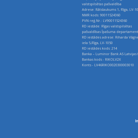
valstspilsētas pašvaldība
Adrese: Rātslaukums 1, Rīga, LV-1
NMR kods: 90011524360
PVN reģ.Nr.: LV90011524360
RD iestāde: Rīgas valstspilsētas
pašvaldības Īpašuma departamen
RD iestādes adrese: Riharda Vāgn
iela 5,Rīga, LV-1050
RD iestādes kods: 214
Banka – Luminor Bank AS Latvijas f
Bankas kods - RIKOLV2X
Konts - LV46RIKO0020300003010
I