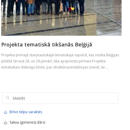
Projekta tematiskā tikšanās Beļģijā
Projekta pirmajā starptautiskajā tematiskajā sapulcē, kas notika Beļģijas
pilsētā Seraņā 28. un 29.janvārī, tika apspriests pirmais Projekta
tematiskais diskusiju bloks: par struktūras/institūcijas izveidi, lai ...
Brīvo telpu saraksts
Sakņu (ģimenes) dārzi