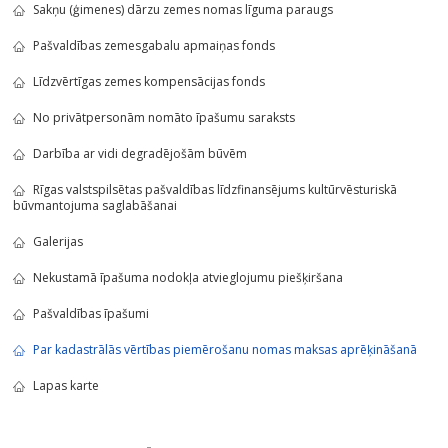
Sakņu (ģimenes) dārzu zemes nomas līguma paraugs
Pašvaldības zemesgabalu apmaiņas fonds
Līdzvērtīgas zemes kompensācijas fonds
No privātpersonām nomāto īpašumu saraksts
Darbība ar vidi degradējošām būvēm
Rīgas valstspilsētas pašvaldības līdzfinansējums kultūrvēsturiskā
būvmantojuma saglabāšanai
Galerijas
Nekustamā īpašuma nodokļa atvieglojumu piešķiršana
Pašvaldības īpašumi
Par kadastrālās vērtības piemērošanu nomas maksas aprēķināšanā
Lapas karte