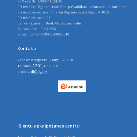
PVN reģ.Nr.: LV90011524360
RD iestāde: Rīgas valstspilsētas pašvaldības Īpašuma departaments
RD iestādes adrese: Riharda Vāgnera iela 5,Rīga, LV-1050
RD iestādes kods: 214
Banka – Luminor Bank AS Latvijas filiāle
Bankas kods - RIKOLV2X
Konts - LV46RIKO0020300003010
Kontakti:
Adrese: R.Vāgnera 5, Rīga, LV-1050
1201
Tālrunis:
, 67026138
e-pasts:
di@riga.lv
Klientu apkalpošanas centrs: