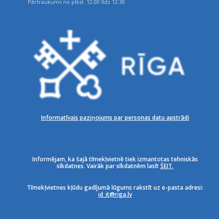
Pārtraukums no plkst. 12.00 līdz 12.30
Informatīvais paziņojums par personas datu apstrādi
Informējam, ka šajā tīmekļvietnē tiek izmantotas tehniskās
sīkdatnes. Vairāk par sīkdatnēm lasīt
ŠEIT.
Tīmekļvietnes kļūdu gadījumā lūgums rakstīt uz e-pasta adresi:
id_it@riga.lv