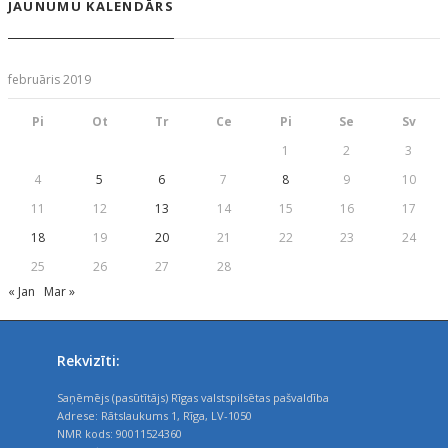
JAUNUMU KALENDĀRS
februāris 2019
Pi
Ot
Tr
Ce
Pi
Se
Sv
1
2
3
4
5
6
7
8
9
10
11
12
13
14
15
16
17
18
19
20
21
22
23
24
25
26
27
28
« Jan
Mar »
Rekvizīti:
Saņēmējs (pasūtītājs) Rīgas valstspilsētas pašvaldība
Adrese: Rātslaukums 1, Rīga, LV-1050
NMR kods: 90011524360