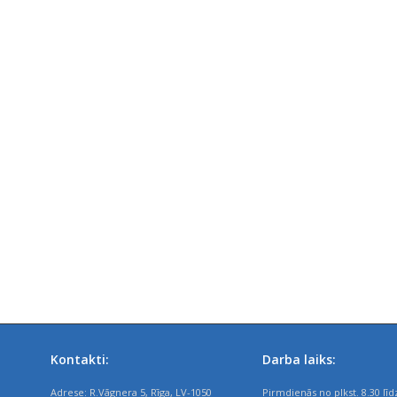
Kontakti:
Darba laiks:
Adrese: R.Vāgnera 5, Rīga, LV-1050
Pirmdienās no plkst. 8.30 līd