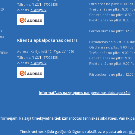
1201
Otrdienās no plkst. 8.30 līdz 
Tālrunis:
, 67026138
050
Trešdienās no plkst. 8.30 līd
e-pasts:
di@riga.lv
Ceturtdienās no plkst. 8.30 l
Piektdienās no plkst. 8.30 līd
ts
Pārtraukums no plkst. 12.00 l
era
Klientu apkalpošanas centrs:
Pirmdienās no plkst. 9.00 līd
Otrdienās no plkst. 9.00 līdz 
Adrese: Kalēju ielā 10, Rīga, LV-1050
iliāle
Trešdienās no plkst. 9.00 līd
1201
Tālrunis:
, 67026138
Ceturtdienās no plkst. 9.00 l
e-pasts:
di@riga.lv
Piektdienās no plkst. 9.00 līd
Pārtraukums no plkst. 12.00 l
Informatīvais paziņojums par personas datu apstrādi
nformējam, ka šajā tīmekļvietnē tiek izmantotas tehniskās sīkdatnes. Vairāk pa
Tīmekļvietnes kļūdu gadījumā lūgums rakstīt uz e-pasta adresi:
id_