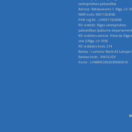
valstspilsētas pašvaldība
Adrese: Rātslaukums 1, Rīga, LV-1
NMR kods: 90011524360
PVN reģ.Nr.: LV90011524360
RD iestāde: Rīgas valstspilsētas
pašvaldības Īpašuma departamen
RD iestādes adrese: Riharda Vāgn
iela 5,Rīga, LV-1050
RD iestādes kods: 214
Banka – Luminor Bank AS Latvijas f
Bankas kods - RIKOLV2X
Konts - LV46RIKO0020300003010
I