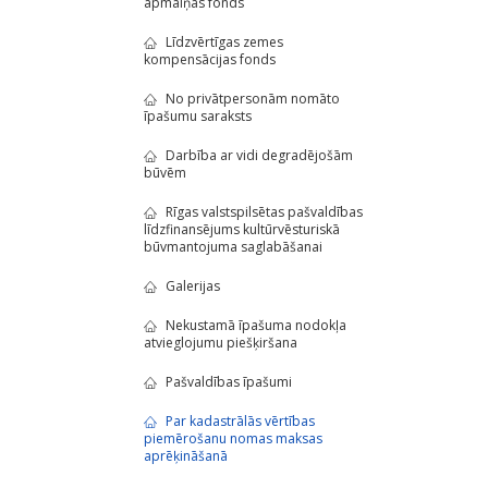
apmaiņas fonds
Līdzvērtīgas zemes
kompensācijas fonds
No privātpersonām nomāto
īpašumu saraksts
Darbība ar vidi degradējošām
būvēm
Rīgas valstspilsētas pašvaldības
līdzfinansējums kultūrvēsturiskā
būvmantojuma saglabāšanai
Galerijas
Nekustamā īpašuma nodokļa
atvieglojumu piešķiršana
Pašvaldības īpašumi
Par kadastrālās vērtības
piemērošanu nomas maksas
aprēķināšanā