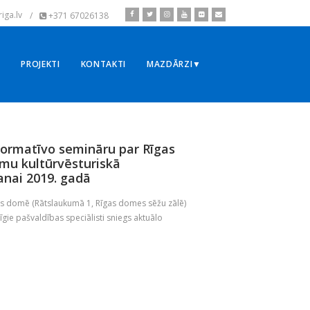
iga.lv
/
+371 67026138
▼
PROJEKTI
KONTAKTI
MAZDĀRZI▼
nformatīvo semināru par Rīgas
umu kultūrvēsturiskā
nai 2019. gadā
as domē (Rātslaukumā 1, Rīgas domes sēžu zālē)
īgie pašvaldības speciālisti sniegs aktuālo