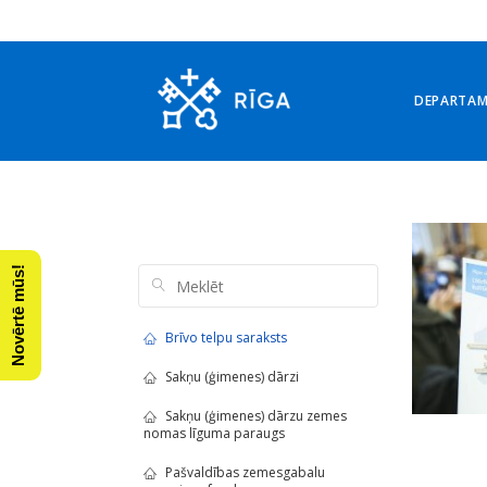
DEPARTA
Arhīvs: 29. novembris, 
Novērtē mūs!
Brīvo telpu saraksts
Sakņu (ģimenes) dārzi
Sakņu (ģimenes) dārzu zemes
nomas līguma paraugs
Pašvaldības zemesgabalu