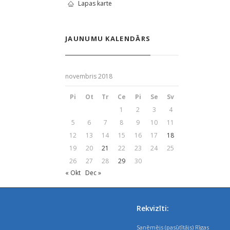
Lapas karte
JAUNUMU KALENDĀRS
novembris 2018
Pi
Ot
Tr
Ce
Pi
Se
Sv
1
2
3
4
5
6
7
8
9
10
11
12
13
14
15
16
17
18
19
20
21
22
23
24
25
26
27
28
29
30
« Okt
Dec »
Rekvizīti:
Saņēmējs (pasūtītājs) Rīgas