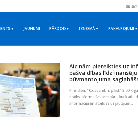
di@r
MENTS▼
JAUNUMI
PĀRDOD▼
IZNOMĀ▼
PAKALPOJUMI
2018
Aicinām pieteikties uz i
pašvaldības līdzfinansēj
būvmantojuma saglabāša
Pirmdien, 10.decembrī, plkst.13.00 Rīg
notiks informatīvs seminārs, kurā atbild
informāciju un atbildēs uz jautājum...