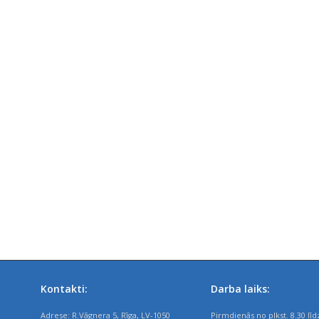
Kontakti:
Darba laiks:
Adrese: R.Vāgnera 5, Rīga, LV-1050
Pirmdienās no plkst. 8.30 līd