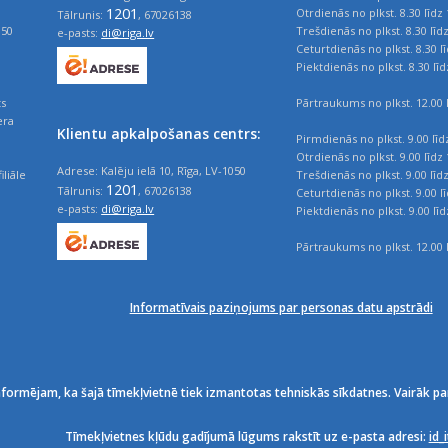
1201
Otrdienās no plkst. 8.30 līdz 
Tālrunis:
, 67026138
050
Trešdienās no plkst. 8.30 līd
e-pasts:
di@riga.lv
Ceturtdienās no plkst. 8.30 l
Piektdienās no plkst. 8.30 līd
ts
Pārtraukums no plkst. 12.00 l
era
Klientu apkalpošanas centrs:
Pirmdienās no plkst. 9.00 līd
Otrdienās no plkst. 9.00 līdz 
Adrese: Kalēju ielā 10, Rīga, LV-1050
iliāle
Trešdienās no plkst. 9.00 līd
1201
Tālrunis:
, 67026138
Ceturtdienās no plkst. 9.00 l
e-pasts:
di@riga.lv
Piektdienās no plkst. 9.00 līd
Pārtraukums no plkst. 12.00 l
Informatīvais paziņojums par personas datu apstrādi
nformējam, ka šajā tīmekļvietnē tiek izmantotas tehniskās sīkdatnes. Vairāk pa
Tīmekļvietnes kļūdu gadījumā lūgums rakstīt uz e-pasta adresi:
id_