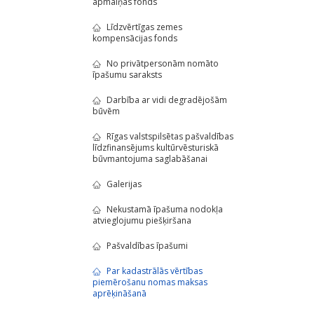
apmaiņas fonds
Līdzvērtīgas zemes
kompensācijas fonds
No privātpersonām nomāto
īpašumu saraksts
Darbība ar vidi degradējošām
būvēm
Rīgas valstspilsētas pašvaldības
līdzfinansējums kultūrvēsturiskā
būvmantojuma saglabāšanai
Galerijas
Nekustamā īpašuma nodokļa
atvieglojumu piešķiršana
Pašvaldības īpašumi
Par kadastrālās vērtības
piemērošanu nomas maksas
aprēķināšanā