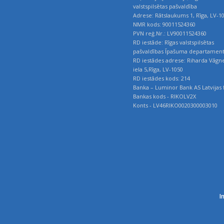
valstspilsētas pašvaldība
Adrese: Rātslaukums 1, Rīga, LV-1
NMR kods: 90011524360
PVN reģ.Nr.: LV90011524360
RD iestāde: Rīgas valstspilsētas
pašvaldības Īpašuma departamen
RD iestādes adrese: Riharda Vāgn
iela 5,Rīga, LV-1050
RD iestādes kods: 214
Banka – Luminor Bank AS Latvijas f
Bankas kods - RIKOLV2X
Konts - LV46RIKO0020300003010
I