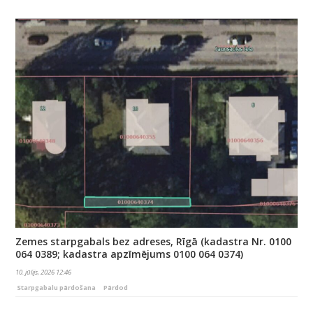
Zemes starpgabals bez adreses, Rīgā (kadastra Nr. 0100
064 0389; kadastra apzīmējums 0100 064 0374)
10. jūlijs, 2026 12:46
Starpgabalu pārdošana
Pārdod