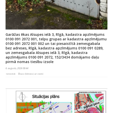
Garāžas ēkas Alsupes ielā 3, Rīgā, kadastra apzīmējums
0100 091 2072 001, telpu grupas ar kadastra apzīmējumu
0100 091 2072 001 002 un tai piesaistītā zemesgabala
bez adreses, Rīgā, kadastra apzīmējums 0100 091 0289,
un zemesgabala Alsupes ielā 3, Rīgā, kadastra
apzīmējums 0100 091 2072, 152/3434 domājamo daļu
pirmā nomas tiesību izsole
6. augusts, 2026 08:44
Iznomā
Ēkas (būves) ar zemi