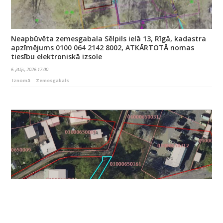
Neapbūvēta zemesgabala Sēlpils ielā 13, Rīgā, kadastra
apzīmējums 0100 064 2142 8002, ATKĀRTOTĀ nomas
tiesību elektroniskā izsole
6. jūlijs, 2026 17:00
Iznomā
Zemesgabals