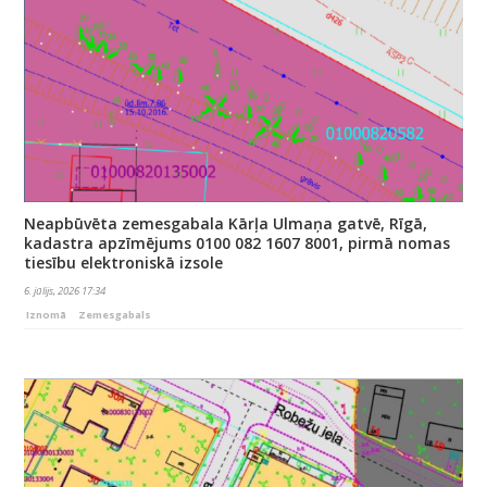
Neapbūvēta zemesgabala Kārļa Ulmaņa gatvē, Rīgā,
kadastra apzīmējums 0100 082 1607 8001, pirmā nomas
tiesību elektroniskā izsole
6. jūlijs, 2026 17:34
Iznomā
Zemesgabals