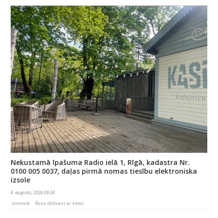
Nekustamā īpašuma Radio ielā 1, Rīgā, kadastra Nr.
0100 005 0037, daļas pirmā nomas tiesību elektroniska
izsole
6. augusts, 2026 09:24
Iznomā
Ēkas (būves) ar zemi