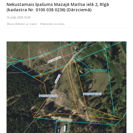
Nekustamais īpašums Mazajā Matīsa ielā 2, Rīgā
(kadastra Nr. 0100 038 0236) (Dārzciemā)
16. jūlijs, 2026 16:58
Ēkas (būves) ar zemi
Plānotās izsoles