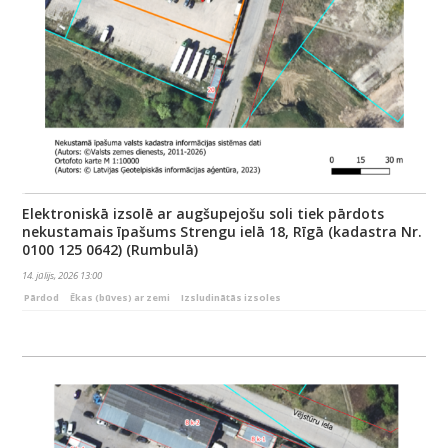
Elektroniskā izsolē ar augšupejošu soli tiek pārdots
nekustamais īpašums Strengu ielā 18, Rīgā (kadastra Nr.
0100 125 0642) (Rumbulā)
14. jūlijs, 2026 13:00
Pārdod
Ēkas (būves) ar zemi
Izsludinātās izsoles