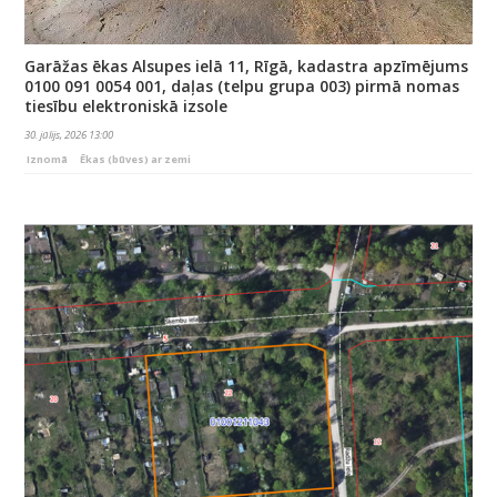
Garāžas ēkas Alsupes ielā 11, Rīgā, kadastra apzīmējums
0100 091 0054 001, daļas (telpu grupa 003) pirmā nomas
tiesību elektroniskā izsole
30. jūlijs, 2026 13:00
Iznomā
Ēkas (būves) ar zemi