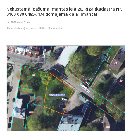
Nekustamā īpašuma Imantas ielā 20, Rīgā (kadastra Nr.
0100 080 0485), 1/4 domājamā daļa (Imantā)
21. jūlijs, 2026 13:10
Ēkas (būves) ar zemi
Plānotās izsoles