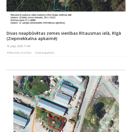
Divas neapbūvētas zemes vienības Rītausmas ielā, Rīgā
(Ziepniekkalna apkaimē)
16. jūlijs, 2026 11:49
Plānotās izsoles
Zemesgabals