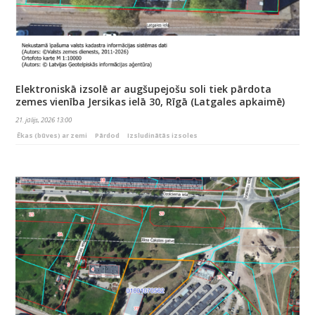
Elektroniskā izsolē ar augšupejošu soli tiek pārdota
zemes vienība Jersikas ielā 30, Rīgā (Latgales apkaimē)
21. jūlijs, 2026 13:00
Ēkas (būves) ar zemi
Pārdod
Izsludinātās izsoles