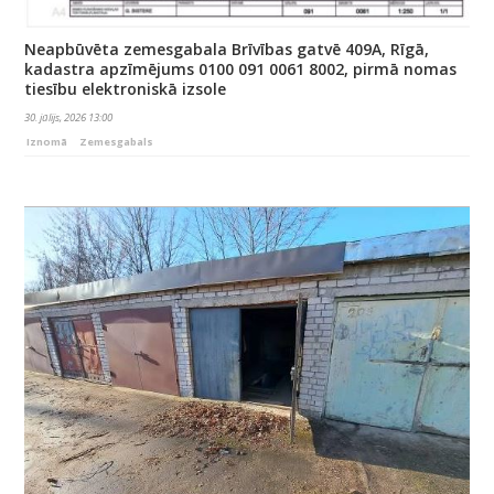
Neapbūvēta zemesgabala Brīvības gatvē 409A, Rīgā,
kadastra apzīmējums 0100 091 0061 8002, pirmā nomas
tiesību elektroniskā izsole
30. jūlijs, 2026 13:00
Iznomā
Zemesgabals