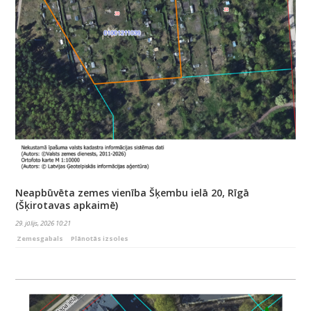
Neapbūvēta zemes vienība Šķembu ielā 20, Rīgā
(Šķirotavas apkaimē)
29. jūlijs, 2026 10:21
Zemesgabals
Plānotās izsoles