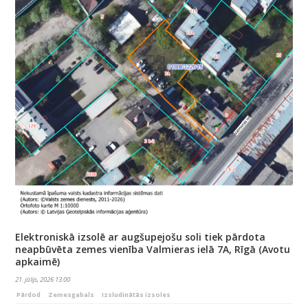
Elektroniskā izsolē ar augšupejošu soli tiek pārdota
neapbūvēta zemes vienība Valmieras ielā 7A, Rīgā (Avotu
apkaimē)
21. jūlijs, 2026 13:00
Pārdod
Zemesgabals
Izsludinātās izsoles