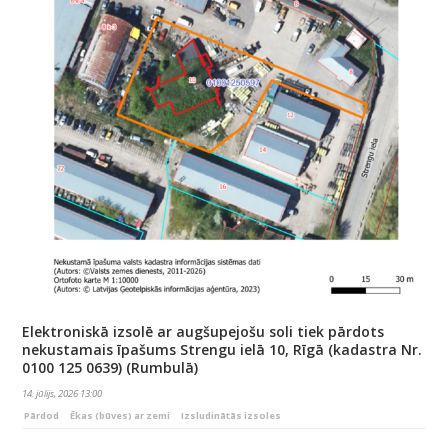
Elektroniskā izsolē ar augšupejošu soli tiek pārdots
nekustamais īpašums Strengu ielā 10, Rīgā (kadastra Nr.
0100 125 0639) (Rumbulā)
14. jūlijs, 2026 13:00
Pārdod
Ēkas (būves) ar zemi
Izsludinātās izsoles