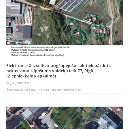
Elektroniskā izsolē ar augšupejošu soli tiek pārdots
nekustamais īpašums Valdeķu ielā 77, Rīgā
(Ziepniekkalna apkaimē)
21. jūlijs, 2026 13:00
Ēkas (būves) ar zemi
Pārdod
Izsludinātās izsoles