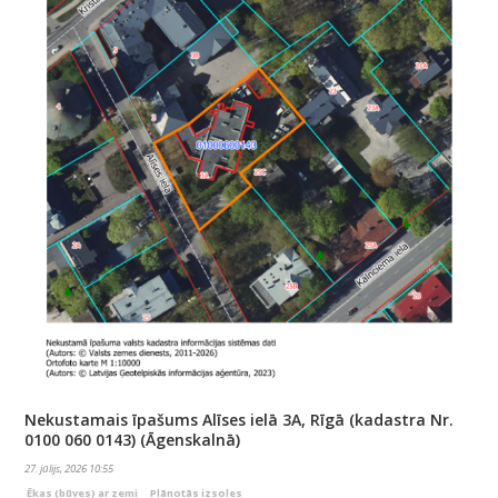
Nekustamais īpašums Alīses ielā 3A, Rīgā (kadastra Nr.
0100 060 0143) (Āgenskalnā)
27. jūlijs, 2026 10:55
Ēkas (būves) ar zemi
Plānotās izsoles