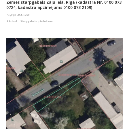
Zemes starpgabals Zāļu ielā, Rīgā (kadastra Nr. 0100 073
0724; kadastra apzīmējums 0100 073 2109)
10. jūlijs, 2026 10:38
Pārdod
Starpgabalu pārdošana