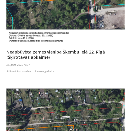
Neapbūvēta zemes vienība Šķembu ielā 22, Rīgā
(Šķirotavas apkaimē)
29. jūlijs, 2026 10:31
Plānotās izsoles
Zemesgabals