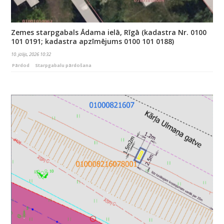
Zemes starpgabals Ādama ielā, Rīgā (kadastra Nr. 0100
101 0191; kadastra apzīmējums 0100 101 0188)
10. jūlijs, 2026 10:32
Pārdod
Starpgabalu pārdošana