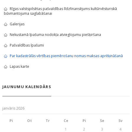
Rīgas valstspilsētas pašvaldības līdzfinansējums kultūrvēsturiskā
būvmantojuma saglabāšanai
Galerijas
Nekustamā īpašuma nodokļa atvieglojumu piešķiršana
Pašvaldības īpašumi
Par kadastrālās vērtības piemērošanu nomas maksas aprēķināšanā
Lapas karte
JAUNUMU KALENDĀRS
janvāris 2026
Pi
Ot
Tr
Ce
Pi
Se
Sv
1
2
3
4