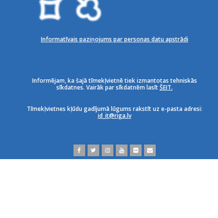
Informatīvais paziņojums par personas datu apstrādi
Informējam, ka šajā tīmekļvietnē tiek izmantotas tehniskās
sīkdatnes. Vairāk par sīkdatnēm lasīt
ŠEIT.
Tīmekļvietnes kļūdu gadījumā lūgums rakstīt uz e-pasta adresi:
id_it@riga.lv