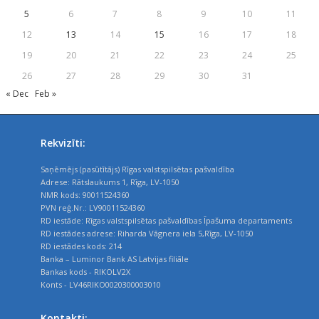
5
6
7
8
9
10
11
12
13
14
15
16
17
18
19
20
21
22
23
24
25
26
27
28
29
30
31
« Dec
Feb »
Rekvizīti:
Saņēmējs (pasūtītājs) Rīgas valstspilsētas pašvaldība
Adrese: Rātslaukums 1, Rīga, LV-1050
NMR kods: 90011524360
PVN reģ.Nr.: LV90011524360
RD iestāde: Rīgas valstspilsētas pašvaldības Īpašuma departaments
RD iestādes adrese: Riharda Vāgnera iela 5,Rīga, LV-1050
RD iestādes kods: 214
Banka – Luminor Bank AS Latvijas filiāle
Bankas kods - RIKOLV2X
Konts - LV46RIKO0020300003010
Kontakti: