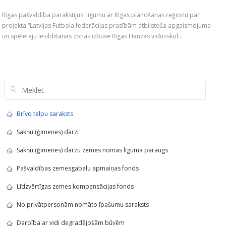
Rīgas pašvaldība parakstījusi līgumu ar Rīgas plānošanas reģionu par
projekta “Latvijas Futbola federācijas prasībām atbilstoša apgaismojuma
un spēlētāju iesildīšanās zonas izbūve Rīgas Hanzas vidusskol...
Brīvo telpu saraksts
Sakņu (ģimenes) dārzi
Sakņu (ģimenes) dārzu zemes nomas līguma paraugs
Pašvaldības zemesgabalu apmaiņas fonds
Līdzvērtīgas zemes kompensācijas fonds
No privātpersonām nomāto īpašumu saraksts
Darbība ar vidi degradējošām būvēm