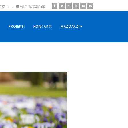
iga.lv
/
+371 67026138
▼
PROJEKTI
KONTAKTI
MAZDĀRZI▼