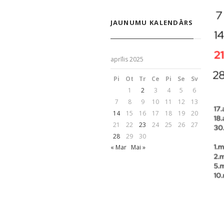
JAUNUMU KALENDĀRS
aprīlis 2025
Pi
Ot
Tr
Ce
Pi
Se
Sv
1
2
3
4
5
6
7
8
9
10
11
12
13
14
15
16
17
18
19
20
21
22
23
24
25
26
27
28
29
30
« Mar
Mai »