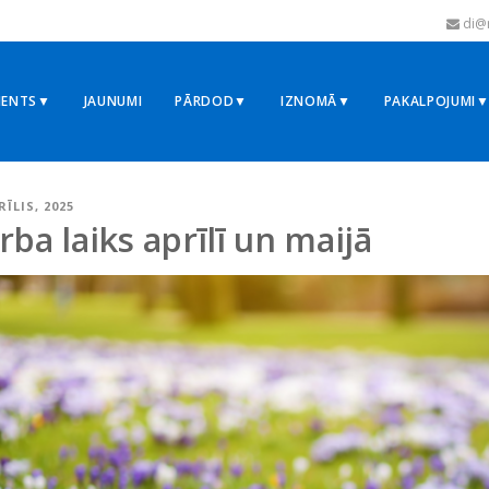
di@r
MENTS▼
JAUNUMI
PĀRDOD▼
IZNOMĀ▼
PAKALPOJUMI
RĪLIS, 2025
rba laiks aprīlī un maijā