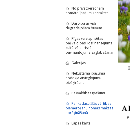
No privātpersonām
nomāto īpašumu saraksts
Darbība ar vidi
degradējošām būvēm
Rīgas valstspilsētas
pašvaldības līdzfinansējums
kultūrvēsturiskā
būvmantojuma saglabāšanai
Galerijas
Nekustamā īpašuma
nodokļa atvieglojumu
piešķiršana
Pašvaldības īpašumi
Par kadastrālās vērtības
piemērošanu nomas maksas
aprēķināšanā
Lapas karte