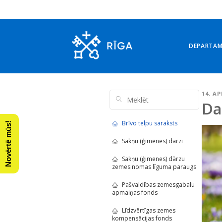
DEPARTA
14. AP
Da
Brīvo telpu saraksts
Novērtē mūs!
Sakņu (ģimenes) dārzi
Sakņu (ģimenes) dārzu
zemes nomas līguma paraugs
Pašvaldības zemesgabalu
apmaiņas fonds
Līdzvērtīgas zemes
kompensācijas fonds