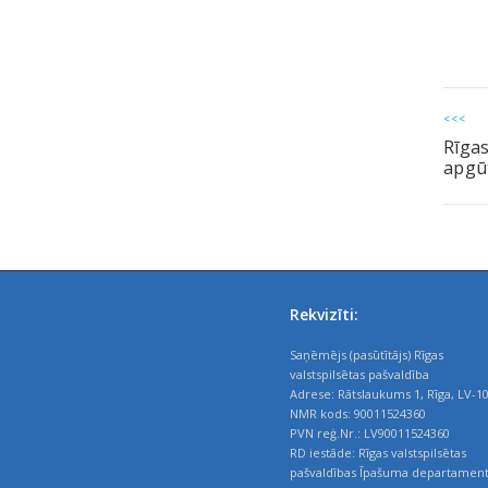
<<<
Rīgas
apgūt
Rekvizīti:
Saņēmējs (pasūtītājs) Rīgas
valstspilsētas pašvaldība
Adrese: Rātslaukums 1, Rīga, LV-1
NMR kods: 90011524360
PVN reģ.Nr.: LV90011524360
RD iestāde: Rīgas valstspilsētas
pašvaldības Īpašuma departamen