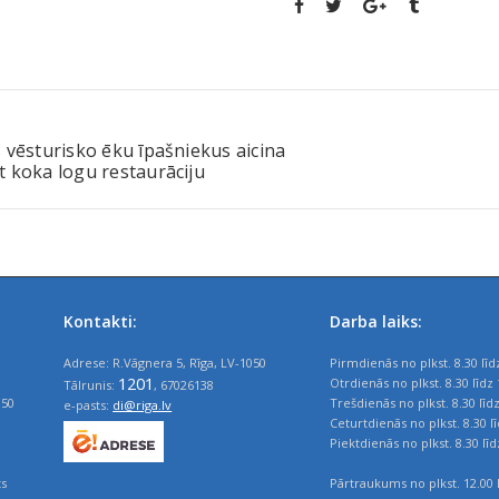
 vēsturisko ēku īpašniekus aicina
 koka logu restaurāciju
Kontakti:
Darba laiks:
Adrese: R.Vāgnera 5, Rīga, LV-1050
Pirmdienās no plkst. 8.30 līd
1201
Otrdienās no plkst. 8.30 līdz 
Tālrunis:
, 67026138
050
Trešdienās no plkst. 8.30 līd
e-pasts:
di@riga.lv
Ceturtdienās no plkst. 8.30 l
Piektdienās no plkst. 8.30 līd
ts
Pārtraukums no plkst. 12.00 l