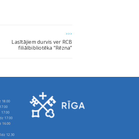
>>>
Lasītājiem durvis ver RCB
filiālbibliotēka “Rēzna”
z 18.00
17.00
z 17.00
īdz 17.00
z 16.00
īdz 12.30