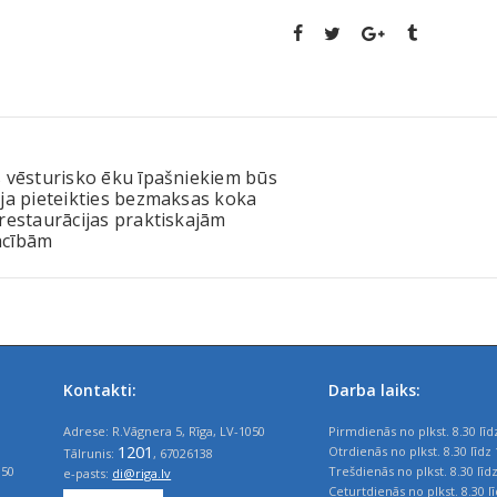
 vēsturisko ēku īpašniekiem būs
ja pieteikties bezmaksas koka
restaurācijas praktiskajām
cībām
Kontakti:
Darba laiks:
Adrese: R.Vāgnera 5, Rīga, LV-1050
Pirmdienās no plkst. 8.30 līd
1201
Otrdienās no plkst. 8.30 līdz 
Tālrunis:
, 67026138
050
Trešdienās no plkst. 8.30 līd
e-pasts:
di@riga.lv
Ceturtdienās no plkst. 8.30 l