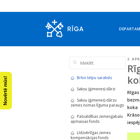
DEPARTA
2. APR
Rī
ko
Brīvo telpu saraksts
Novērtē mūs!
Sakņu (ģimenes) dārzi
Rīgas
bezma
Sakņu (ģimenes) dārzu
zemes nomas līguma paraugs
koka 
Krāso
Pašvaldības zemesgabalu
apmaiņas fonds
iespē
Līdzvērtīgas zemes
kompensācijas fonds