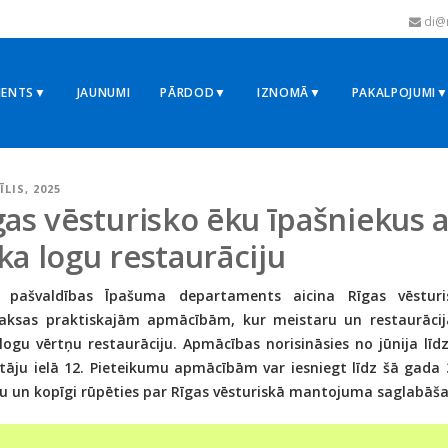
di@r
MENTS▼
JAUNUMI
PĀRDOD▼
IZNOMĀ▼
PAKALPOJUMI
ĪLIS, 2025
gas vēsturisko ēku īpašniekus 
ka logu restaurāciju
 pašvaldības Īpašuma departaments aicina Rīgas vēsturis
ksas praktiskajām apmācībām, kur meistaru un restaurācij
logu vērtņu restaurāciju. Apmācības norisināsies no jūnija lī
tāju ielā 12. Pieteikumu apmācībām var iesniegt līdz šā gada 
ju un kopīgi rūpēties par Rīgas vēsturiskā mantojuma saglabāš