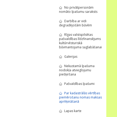
No privātpersonām
nomāto īpašumu saraksts
Darbība ar vidi
degradējošām būvēm
Rīgas valstspilsētas
pašvaldības līdzfinansējums
kultūrvēsturiskā
būvmantojuma saglabāšanai
Galerijas
Nekustamā īpašuma
nodokļa atvieglojumu
piešķiršana
Pašvaldības īpašumi
Par kadastrālās vērtības
piemērošanu nomas maksas
aprēķināšanā
Lapas karte