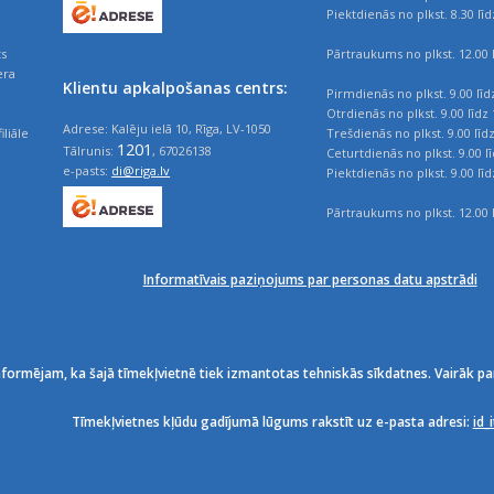
Piektdienās no plkst. 8.30 līd
ts
Pārtraukums no plkst. 12.00 l
era
Klientu apkalpošanas centrs:
Pirmdienās no plkst. 9.00 līd
Otrdienās no plkst. 9.00 līdz 
Adrese: Kalēju ielā 10, Rīga, LV-1050
iliāle
Trešdienās no plkst. 9.00 līd
1201
Tālrunis:
, 67026138
Ceturtdienās no plkst. 9.00 l
e-pasts:
di@riga.lv
Piektdienās no plkst. 9.00 līd
Pārtraukums no plkst. 12.00 l
Informatīvais paziņojums par personas datu apstrādi
nformējam, ka šajā tīmekļvietnē tiek izmantotas tehniskās sīkdatnes. Vairāk pa
Tīmekļvietnes kļūdu gadījumā lūgums rakstīt uz e-pasta adresi:
id_