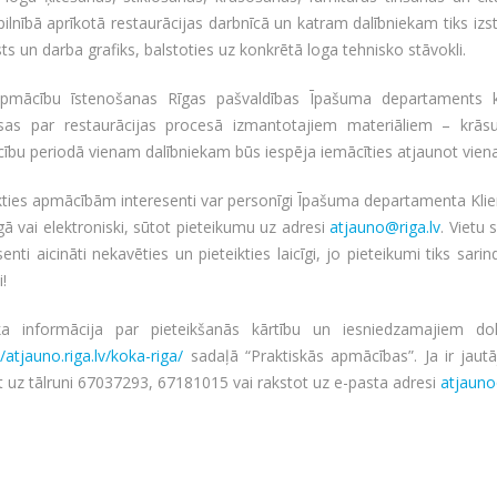
 pilnībā aprīkotā restaurācijas darbnīcā un katram dalībniekam tiks izs
ts un darba grafiks, balstoties uz konkrētā loga tehnisko stāvokli.
pmācību īstenošanas Rīgas pašvaldības Īpašuma departaments 
sas par restaurācijas procesā izmantotajiem materiāliem – krāsu, 
bu periodā vienam dalībniekam būs iespēja iemācīties atjaunot viena
kties apmācībām interesenti var personīgi Īpašuma departamenta Klie
gā vai elektroniski, sūtot pieteikumu uz adresi
atjauno@riga.lv
. Vietu 
senti aicināti nekavēties un pieteikties laicīgi, jo pieteikumi tiks sari
i!
ka informācija par pieteikšanās kārtību un iesniedzamajiem d
//atjauno.riga.lv/koka-riga/
sadaļā “Praktiskās apmācības”. Ja ir jautāj
 uz tālruni 67037293, 67181015 vai rakstot uz e-pasta adresi
atjauno