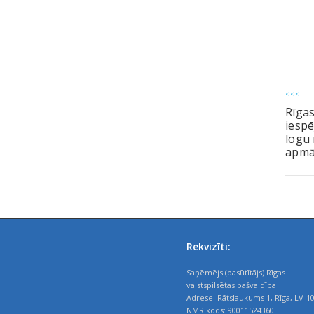
<<<
Rīgas
iespē
logu 
apmā
Rekvizīti:
Saņēmējs (pasūtītājs) Rīgas
valstspilsētas pašvaldība
Adrese: Rātslaukums 1, Rīga, LV-1
NMR kods: 90011524360