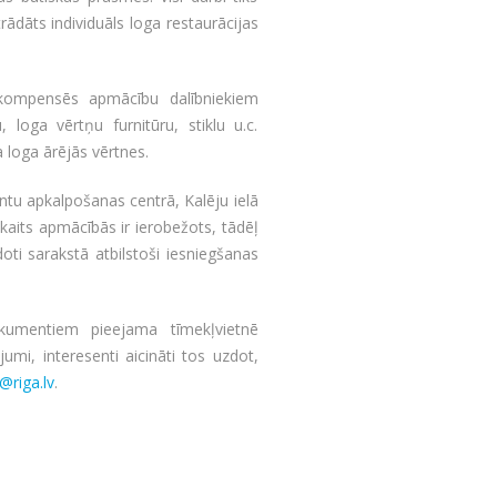
trādāts individuāls loga restaurācijas
kompensēs apmācību dalībniekiem
loga vērtņu furnitūru, stiklu u.c.
 loga ārējās vērtnes.
ntu apkalpošanas centrā, Kalēju ielā
skaits apmācībās ir ierobežots, tādēļ
ndoti sarakstā atbilstoši iesniegšanas
okumentiem pieejama tīmekļvietnē
umi, interesenti aicināti tos uzdot,
@riga.lv
.