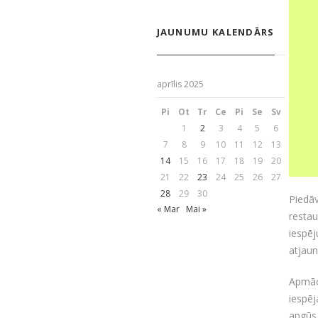
JAUNUMU KALENDĀRS
aprīlis 2025
Pi
Ot
Tr
Ce
Pi
Se
Sv
1
2
3
4
5
6
7
8
9
10
11
12
13
14
15
16
17
18
19
20
21
22
23
24
25
26
27
28
29
30
Piedā
« Mar
Mai »
restau
iespē
atjau
Apmāc
iespēj
apgūs 