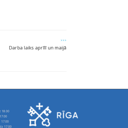
>>>
Darba laiks aprīlī un maijā
z 18.00
17.00
z 17.00
īdz 17.00