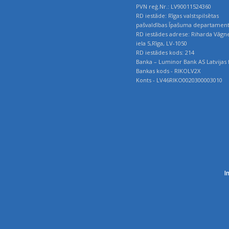
PVN reģ.Nr.: LV90011524360
RD iestāde: Rīgas valstspilsētas
pašvaldības Īpašuma departamen
RD iestādes adrese: Riharda Vāgn
iela 5,Rīga, LV-1050
RD iestādes kods: 214
Banka – Luminor Bank AS Latvijas f
Bankas kods - RIKOLV2X
Konts - LV46RIKO0020300003010
I