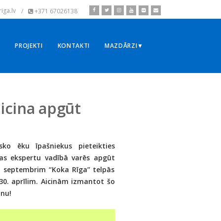
iga.lv
/
+371 67026138
▼
PROJEKTI
KONTAKTI
MAZDĀRZI▼
aicina apgūt
ko ēku īpašniekus pieteikties
as ekspertu vadībā varēs apgūt
dz septembrim “Koka Rīga” telpās
30. aprīlim. Aicinām izmantot šo
anu!