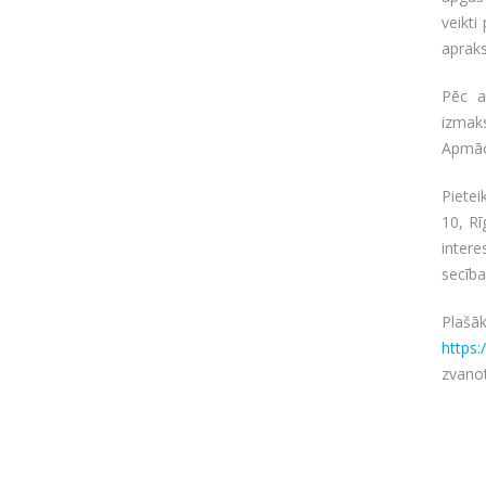
veikti
apraks
Pēc a
izmak
Apmācī
Pietei
10, Rī
intere
secība
Plašā
https:
zvanot