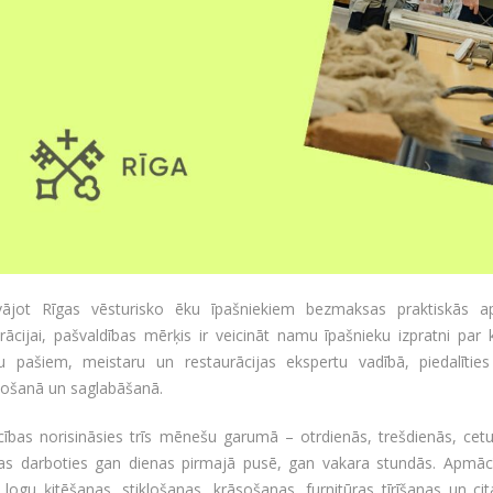
vājot Rīgas vēsturisko ēku īpašniekiem bezmaksas praktiskās 
rācijai, pašvaldības mērķis ir veicināt namu īpašnieku izpratni pa
ju pašiem, meistaru un restaurācijas ekspertu vadībā, piedalītie
nošanā un saglabāšanā.
ības norisināsies trīs mēnešu garumā – otrdienās, trešdienās, cetu
as darboties gan dienas pirmajā pusē, gan vakara stundās. Apmācību
logu ķitēšanas, stiklošanas, krāsošanas, furnitūras tīrīšanas un cit