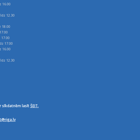
z 16.00
īdz 12.30
z 18.00
17.00
z 17.00
īdz 17.00
z 16.00
īdz 12.30
r sīkdatnēm lasīt
ŠEIT.
it@riga.lv