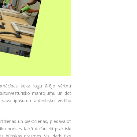
apmācības koka logu ārējo vērtņu
r kultūrvēsturisko mantojumu un dot
s sava īpašuma autentisko vērtību
rtdienās un piektdienās, piedāvājot
 norises laikā dalībnieki praktiski
as būtiskas prasmes. Visi darbi tiks